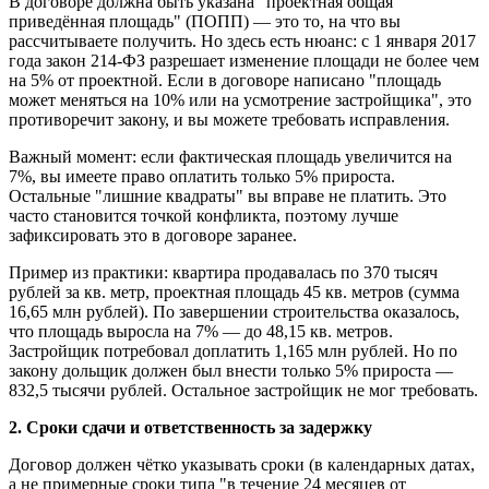
В договоре должна быть указана "проектная общая
приведённая площадь" (ПОПП) — это то, на что вы
рассчитываете получить. Но здесь есть нюанс: с 1 января 2017
года закон 214-ФЗ разрешает изменение площади не более чем
на 5% от проектной. Если в договоре написано "площадь
может меняться на 10% или на усмотрение застройщика", это
противоречит закону, и вы можете требовать исправления.
Важный момент: если фактическая площадь увеличится на
7%, вы имеете право оплатить только 5% прироста.
Остальные "лишние квадраты" вы вправе не платить. Это
часто становится точкой конфликта, поэтому лучше
зафиксировать это в договоре заранее.
Пример из практики: квартира продавалась по 370 тысяч
рублей за кв. метр, проектная площадь 45 кв. метров (сумма
16,65 млн рублей). По завершении строительства оказалось,
что площадь выросла на 7% — до 48,15 кв. метров.
Застройщик потребовал доплатить 1,165 млн рублей. Но по
закону дольщик должен был внести только 5% прироста —
832,5 тысячи рублей. Остальное застройщик не мог требовать.
2. Сроки сдачи и ответственность за задержку
Договор должен чётко указывать сроки (в календарных датах,
а не примерные сроки типа "в течение 24 месяцев от