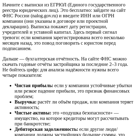
Начните с выписки из ЕГРЮЛ (Единого государственного
реестра юридических лиц). Это бесплатно: зайдите на сайт
ФНС России (nalog.gov.ru) и введите ИНН или ОГРН
компании (они указаны в договоре или проектной
декларации). Выписка покажет дату регистрации,
учредителей и уставной капитал. Здесь первый сигнал
тревоги: если компания зарегистрирована всего несколько
месяцев назад, это повод поговорить с юристом перед
подписанием.
Дальше — бухгалтерская отчётность. На сайте ФНС можно
скачать годовые отчёты застройщика за последние 2–3 года.
Не бойтесь цифр: для анализа надёжности нужны всего
четыре показателя:
Чистая прибыль:
если у компании устойчивые убытки
или резкое падение прибыли, это признак финансовых
проблем;
Выручка:
растёт ли объём продаж, или компания теряет
активность;
Чистые активы:
это «подушка безопасности» —
имущество, на которое кредиторы могут рассчитывать
при банкротстве;
Дебиторская задолженность:
если другие люди/
компании должны застройщику большие суммы, это