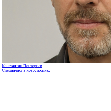
Константин Понториев
Специалист в новостройках