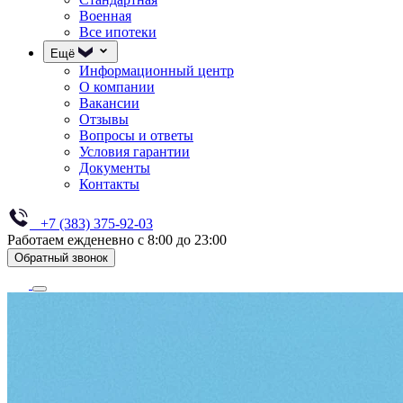
Военная
Все ипотеки
Ещё
Информационный центр
О компании
Вакансии
Отзывы
Вопросы и ответы
Условия гарантии
Документы
Контакты
+7 (383) 375-92-03
Работаем ежденевно с 8:00 до 23:00
Обратный звонок