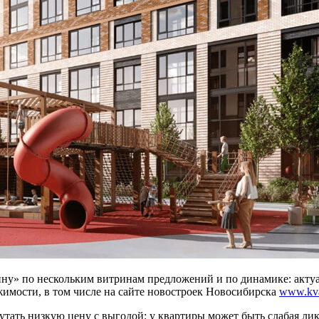
ину» по нескольким витринам предложений и по динамике: акт
имости, в том числе на сайте новостроек Новосибирска
www.kvar
тать низкую цену с выгодой: у квартиры может быть слабая ликв