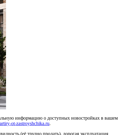
уальную информацию о доступных новостройках в вашем
tiry-ot-zastroyshchika.ru
.
идность (её трудно продать), дорогая эксплуатация