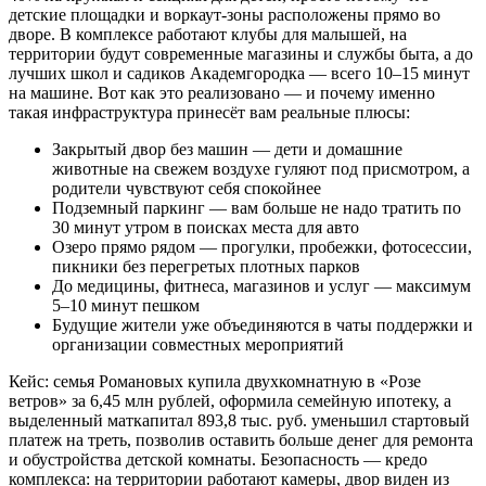
детские площадки и воркаут-зоны расположены прямо во
дворе. В комплексе работают клубы для малышей, на
территории будут современные магазины и службы быта, а до
лучших школ и садиков Академгородка — всего 10–15 минут
на машине. Вот как это реализовано — и почему именно
такая инфраструктура принесёт вам реальные плюсы:
Закрытый двор без машин — дети и домашние
животные на свежем воздухе гуляют под присмотром, а
родители чувствуют себя спокойнее
Подземный паркинг — вам больше не надо тратить по
30 минут утром в поисках места для авто
Озеро прямо рядом — прогулки, пробежки, фотосессии,
пикники без перегретых плотных парков
До медицины, фитнеса, магазинов и услуг — максимум
5–10 минут пешком
Будущие жители уже объединяются в чаты поддержки и
организации совместных мероприятий
Кейс: семья Романовых купила двухкомнатную в «Розе
ветров» за 6,45 млн рублей, оформила семейную ипотеку, а
выделенный маткапитал 893,8 тыс. руб. уменьшил стартовый
платеж на треть, позволив оставить больше денег для ремонта
и обустройства детской комнаты. Безопасность — кредо
комплекса: на территории работают камеры, двор виден из