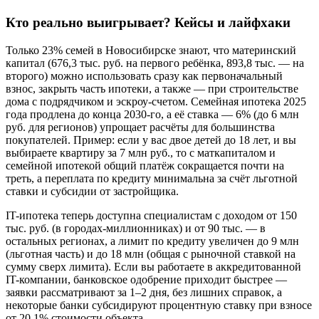
Кто реально выигрывает? Кейсы и лайфхаки
Только 23% семей в Новосибирске знают, что материнский
капитал (676,3 тыс. руб. на первого ребёнка, 893,8 тыс. — на
второго) можно использовать сразу как первоначальный
взнос, закрыть часть ипотеки, а также — при строительстве
дома с подрядчиком и эскроу-счетом. Семейная ипотека 2025
года продлена до конца 2030-го, а её ставка — 6% (до 6 млн
руб. для регионов) упрощает расчёты для большинства
покупателей. Пример: если у вас двое детей до 18 лет, и вы
выбираете квартиру за 7 млн руб., то с маткапиталом и
семейной ипотекой общий платёж сокращается почти на
треть, а переплата по кредиту минимальна за счёт льготной
ставки и субсидии от застройщика.
IT-ипотека теперь доступна специалистам с доходом от 150
тыс. руб. (в городах-миллионниках) и от 90 тыс. — в
остальных регионах, а лимит по кредиту увеличен до 9 млн
(льготная часть) и до 18 млн (общая c рыночной ставкой на
сумму сверх лимита). Если вы работаете в аккредитованной
IT-компании, банковское одобрение приходит быстрее —
заявки рассматривают за 1–2 дня, без лишних справок, а
некоторые банки субсидируют процентную ставку при взносе
от 20,1% стоимости объекта.