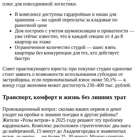
плюс для повседневной логистики.
В комплексе доступны гардеробные и ниши для
хранения — ни одной переплаты за кладовые по
рыночной цене
Дом построен с учетом шумоизоляции и приватности —
уже сейчас известно, что в каждой секции от 4 до 8
квартир на этаже
Ограниченное количество студий — шанс взять
квартиры без конкуренции для тех, кто действует
быстро
Совет практикующего юриста: при покупке студии одиночке
стоит заявить о возможности использования субсидии от
застройщика, если первоначальный взнос ниже 50,1% — к
концу года экономия может достигнуть 230–400 тыс. рублей.
Транспорт, комфорт и жизнь без лишних трат
Провокационный вопрос: сколько ваших нервов и денег
уходит на пробки и лишние поездки в другие районы?
Жители «Розы ветров» в 2025 году решают эту проблему
кардинально. Комплекс расположен стратегически: два шага
до набережной, 15 минут до Академгородка и знаменитых
вузов, до метро — не более 25–30 минут. Можно сочетать