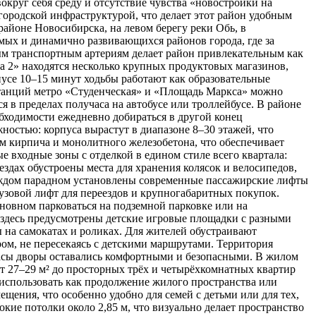
округ себя среду и отсутствие чувства «новостройки на
ородской инфраструктурой, что делает этот район удобным
айоне Новосибирска, на левом берегу реки Обь, в
мых и динамично развивающихся районов города, где за
ым транспортным артериям делает район привлекательным как
 2» находятся несколько крупных продуктовых магазинов,
иусе 10–15 минут ходьбы работают как образовательные
танций метро «Студенческая» и «Площадь Маркса» можно
я в пределах получаса на автобусе или троллейбусе. В районе
обходимости ежедневно добираться в другой конец
остью: корпуса вырастут в диапазоне 8–30 этажей, что
м кирпича и монолитного железобетона, что обеспечивает
 входные зоны с отделкой в едином стиле всего квартала:
здах обустроены места для хранения колясок и велосипедов,
аждом парадном установлены современные пассажирские лифты
рузовой лифт для переездов и крупногабаритных покупок.
сновном парковаться на подземной парковке или на
здесь предусмотрены детские игровые площадки с разными
ы на самокатах и роликах. Для жителей обустраивают
ом, не пересекаясь с детскими маршрутами. Территория
 часы дворы оставались комфортными и безопасными. В жилом
 27–29 м² до просторных трёх и четырёхкомнатных квартир
использовать как продолжение жилого пространства или
щения, что особенно удобно для семей с детьми или для тех,
ие потолки около 2,85 м, что визуально делает пространство