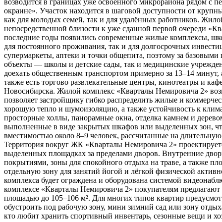
возводится в границах уже освоенного микрорайона рядом с пе
окраине». Участок находится в шаговой доступности от крупн
как для молодых семей, так и для удалённых работников. Жил
непосредственной близости к уже сданной первой очереди «Кв
последние годы появились современные жилые комплексы, школ
для постоянного проживания, так и для долгосрочных инвести
супермаркеты, аптеки и точки общепита, поэтому за базовыми
объекты — школы и детские сады, так и медицинские учрежде
доехать общественным транспортом примерно за 13–14 минут, а 
также есть торгово развлекательные центры, кинотеатры и каф
Новосибирска. Жилой комплекс «Кварталы Немировича 2» возв
позволяет застройщику гибко распределить жилые и коммерчес
хорошую тепло и шумоизоляцию, а также устойчивость к клима
просторные холлы, панорамные окна, отделка камнем и деревом
выполненные в виде закрытых шкафов или выделенных зон, ч
вместимостью около 8–9 человек, рассчитанные на длительную
Территория вокруг ЖК «Кварталы Немировича 2» проектируется
выделенных площадках за пределами дворов. Внутренние двор
покрытиями, зоны для спокойного отдыха на траве, а также пло
отдельную зону для занятий йогой и лёгкой физической активн
комплекса будет ограждена и оборудована системой видеонабл
комплексе «Кварталы Немировича 2» покупателям предлагают 
площадью до 105–106 м². Для многих типов квартир предусмо
обустроить под рабочую зону, мини зимний сад или зону отдых
кто любит хранить спортивный инвентарь, сезонные вещи и хо