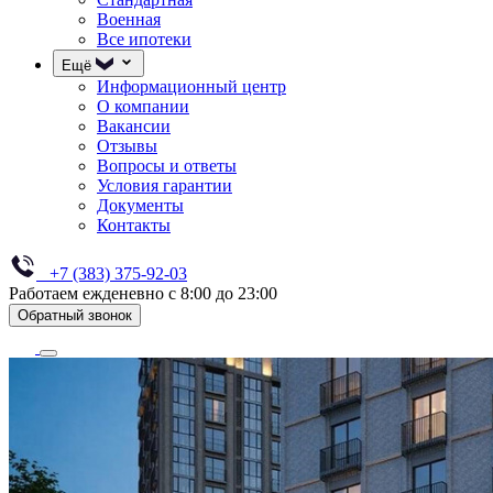
Военная
Все ипотеки
Ещё
Информационный центр
О компании
Вакансии
Отзывы
Вопросы и ответы
Условия гарантии
Документы
Контакты
+7 (383) 375-92-03
Работаем ежденевно с 8:00 до 23:00
Обратный звонок