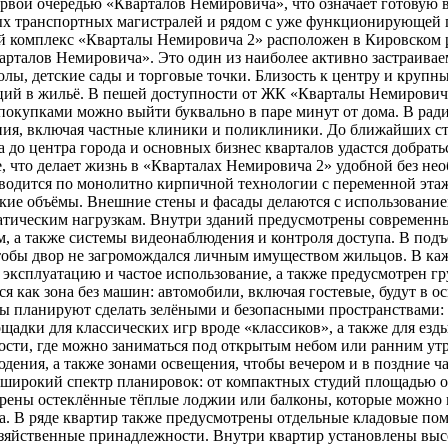
рвой очередью «Кварталов Немировича», что означает готовую в
ых транспортных магистралей и рядом с уже функционирующей г
ой комплекс «Кварталы Немировича 2» расположен в Кировском р
арталов Немировича». Это один из наиболее активно застраивае
ы, детские сады и торговые точки. Близость к центру и крупн
ций в жильё. В пешей доступности от ЖК «Кварталы Немировича
 покупками можно выйти буквально в паре минут от дома. В рад
ния, включая частные клиники и поликлиники. До ближайших с
до центра города и основных бизнес кварталов удастся добратьс
е, что делает жизнь в «Кварталах Немировича 2» удобной без не
одится по монолитно кирпичной технологии с переменной этажн
кие объёмы. Внешние стены и фасады делаются с использование
тическим нагрузкам. Внутри зданий предусмотрены современные
, а также системы видеонаблюдения и контроля доступа. В подъе
тобы двор не загромождался личным имуществом жильцов. В к
 эксплуатацию и частое использование, а также предусмотрен г
 как зона без машин: автомобили, включая гостевые, будут в о
ы планируют сделать зелёными и безопасными пространствами: 
щадки для классических игр вроде «классиков», а также для езд
ости, где можно заниматься под открытым небом или ранним утр
юдения, а также зонами освещения, чтобы вечером и в поздние
широкий спектр планировок: от компактных студий площадью от
трены остеклённые тёплые лоджии или балконы, которые можно 
а. В ряде квартир также предусмотрены отдельные кладовые поме
зяйственные принадлежности. Внутри квартир установлены высок