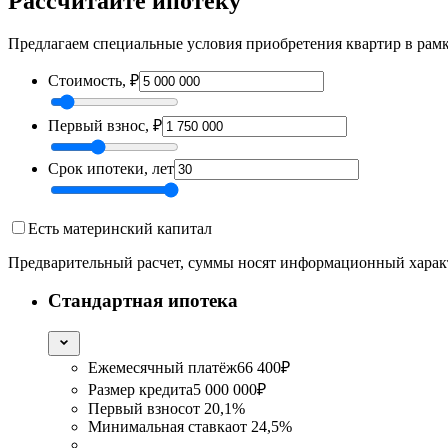
Рассчитайте ипотеку
Предлагаем специальные условия приобретения квартир в рамка
Стоимость, ₽
Первый взнос, ₽
Срок ипотеки, лет
Есть материнский капитал
Предварительный расчет, суммы носят информационный харак
Cтандартная ипотека
Ежемесячный платёж
66 400
₽
Размер кредита
5 000 000
₽
Первый взнос
от
20,1%
Минимальная ставка
от
24,5%