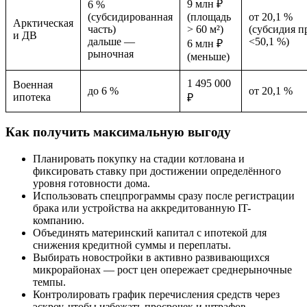
9 млн ₽
6 %
(субсидированная
(площадь
от 20,1 %
Арктическая
часть)
> 60 м²)
(субсидия п
и ДВ
дальше —
<50,1 %)
6 млн ₽
рыночная
(меньше)
1 495 000
Военная
до 6 %
от 20,1 %
ипотека
₽
Как получить максимальную выгоду
Планировать покупку на стадии котлована и
фиксировать ставку при достижении определённого
уровня готовности дома.
Использовать спецпрограммы сразу после регистрации
брака или устройства на аккредитованную IT-
компанию.
Объединять материнский капитал с ипотекой для
снижения кредитной суммы и переплаты.
Выбирать новостройки в активно развивающихся
микрорайонах — рост цен опережает среднерыночные
темпы.
Контролировать график перечисления средств через
эскроу, чтобы избежать просрочек и штрафов.