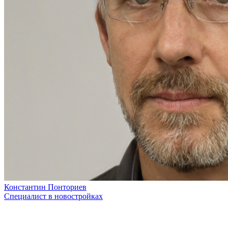
Константин Понториев
Специалист в новостройках