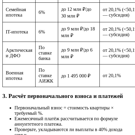
до 12 млн ₽/до
Семейная
от 20,1% (<50,
6%
ипотека
— субсидия)
30 млн ₽
до 9 млн ₽/до 18
от 20,1% (<50,
IT-ипотека
6%
— субсидия)
млн ₽
По
до 9 млн ₽/до 6
Арктическая
от 20,1% (<50,
ставке
и ДФО
— субсидия)
млн ₽
банка
По
Военная
ставке
от 20,1%
до 1 495 000 ₽
ипотека
АИЖК
3. Расчёт первоначального взноса и платежей
Первоначальный взнос = стоимость квартиры ×
требуемый %.
Ежемесячный платёж рассчитывается по формуле
аннуитетного платежа.
Проверьте, укладываются ли выплаты в 40% дохода
семьи.