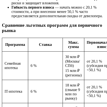
риски и защищает вложения.
Гибкость первого взноса
— начать можно с 20,1 %
стоимости, а при внесении менее 50,1 % часто
предоставляется дополнительная скидка от девелопера.
Сравнение льготных программ для первичного
рынка
Макс.
Первонача
Программа
Ставка
сумма
взнос
30 млн ₽
(Москва/
от 20,1 %
Семейная
6 %
СПб)
(субсидия п
ипотека
<50,1 %)
15 млн ₽
(регионы)
18 млн ₽
от 20,1 %
(свыше 9
IT-ипотека
6 %
(субсидия п
млн по
<50,1 %)
рынку)