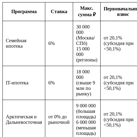
Макс.
Первоначальн
Программа
Ставка
взнос
сумма ₽
30 000
000
(Москва/
от 20,1%
Семейная
6%
СПб)
(субсидия при
ипотека
15 000
<50,1%)
000
(регионы)
18 000
000
от 20,1%
IT-ипотека
6%
(свыше 9
(субсидия при
млн по
<50,1%)
рынку)
9 000 000
(большая
от 20,1%
Арктическая и
от 0% до
площадь)
(субсидия при
Дальневосточная
рыночной
6 000 000
<50,1%)
(меньшая
площадь)