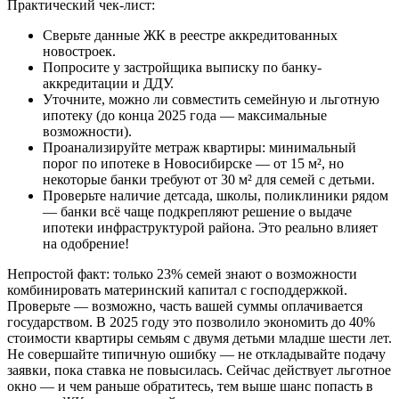
Практический чек-лист:
Сверьте данные ЖК в реестре аккредитованных
новостроек.
Попросите у застройщика выписку по банку-
аккредитации и ДДУ.
Уточните, можно ли совместить семейную и льготную
ипотеку (до конца 2025 года — максимальные
возможности).
Проанализируйте метраж квартиры: минимальный
порог по ипотеке в Новосибирске — от 15 м², но
некоторые банки требуют от 30 м² для семей с детьми.
Проверьте наличие детсада, школы, поликлиники рядом
— банки всё чаще подкрепляют решение о выдаче
ипотеки инфраструктурой района. Это реально влияет
на одобрение!
Непростой факт: только 23% семей знают о возможности
комбинировать материнский капитал с господдержкой.
Проверьте — возможно, часть вашей суммы оплачивается
государством. В 2025 году это позволило экономить до 40%
стоимости квартиры семьям с двумя детьми младше шести лет.
Не совершайте типичную ошибку — не откладывайте подачу
заявки, пока ставка не повысилась. Сейчас действует льготное
окно — и чем раньше обратитесь, тем выше шанс попасть в