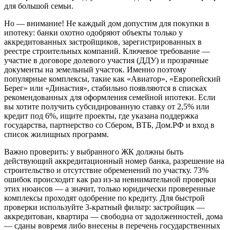
для большой семьи.
Но — внимание! Не каждый дом допустим для покупки в
ипотеку: банки охотно одобряют объекты только у
аккредитованных застройщиков, зарегистрированных в
реестре строительных компаний. Ключевое требование —
участие в договоре долевого участия (ДДУ) и прозрачные
документы на земельный участок. Именно поэтому
популярные комплексы, такие как «Авиатор», «Европейский
Берег» или «Династия», стабильно появляются в списках
рекомендованных для оформления семейной ипотеки. Если
вы хотите получить субсидированную ставку от 2,5% или
кредит под 6%, ищите проекты, где указана поддержка
государства, партнерство со Сбером, ВТБ, Дом.РФ и вход в
список жилищных программ.
Важно проверить: у выбранного ЖК должны быть
действующий аккредитационный номер банка, разрешение на
строительство и отсутствие обременений по участку. 73%
ошибок происходит как раз из-за невнимательной проверки
этих нюансов — а значит, только юридически проверенные
комплексы проходят одобрение по кредиту. Для быстрой
проверки используйте 3-кратный фильтр: застройщик —
аккредитован, квартира — свободна от задолженностей, дома
— сданы вовремя либо внесены в перечень государственных