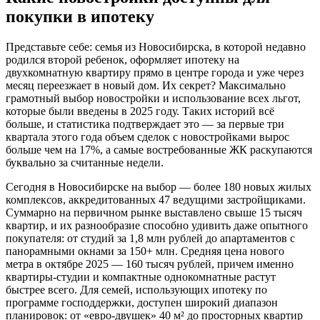
покупки в ипотеку
Представьте себе: семья из Новосибирска, в которой недавно
родился второй ребенок, оформляет ипотеку на
двухкомнатную квартиру прямо в центре города и уже через
месяц переезжает в новый дом. Их секрет? Максимально
грамотный выбор новостройки и использование всех льгот,
которые были введены в 2025 году. Таких историй всё
больше, и статистика подтверждает это — за первые три
квартала этого года объем сделок с новостройками вырос
больше чем на 17%, а самые востребованные ЖК раскупаются
буквально за считанные недели.
Сегодня в Новосибирске на выбор — более 180 новых жилых
комплексов, аккредитованных 47 ведущими застройщиками.
Суммарно на первичном рынке выставлено свыше 15 тысяч
квартир, и их разнообразие способно удивить даже опытного
покупателя: от студий за 1,8 млн рублей до апартаментов с
панорамными окнами за 150+ млн. Средняя цена нового
метра в октябре 2025 — 160 тысяч рублей, причем именно
квартиры-студии и компактные однокомнатные растут
быстрее всего. Для семей, использующих ипотеку по
программе господдержки, доступен широкий диапазон
планировок: от «евро-двушек» 40 м² до просторных квартир