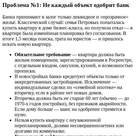
Проблема №1: Не каждый объект одобрит банк
Банки принимают в залог только ликвидное и «прозрачное»
жильё. Классический случай: семья Петровых попыталась
купить квартиру в доме бизнес-класса, но получила отказ — в
квартире была изменённая планировка без согласования. В
итоге 1,5 месяца поиска, трата на юристов — и пришлось
искать новую квартиру.
Обязательное требование
— квартира должна быть
жилым помещением, зарегистрированным в Росреестре,
с отдельным входом, санузлом, кухней, и возможностью
прописки.
В новостройках банки кредитуют объекты только от
аккредитованных застройщиков. Исключение —
индивидуальные сделки по «семейной ипотеке» на
вторичку, если в районе нет новых домов.
Вторичка должна быть не старше 60 лет (обычно — до
1970-х годов постройки), без признаков аварийности.
Если дому больше — шанс на одобрение стремится к
нулю.
Нельзя купить квартиру с неузаконенной
перепланировкой, долями несовершеннолетних или
долгами по коммуналке.