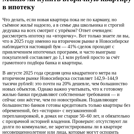
в ипотеку
Что делать, если новая квартира пока не по карману, но
съёмное жильё надоело, а в семье два школьника и строгий
дедушка на всех смотрит с упрёком? Ответ очевиден:
рассмотреть ипотеку на «вторичку». Вот только знаете ли вы,
что в 2025 году именно на вторичном рынке в Новосибирске
наблюдается настоящий бум — 41% сделок проходят с
привлечением ипотечных программ, и часто выигрыш
покупателей составляет до 1,1 млн рублей просто за счёт
грамотного подбора банка и квартиры.
В августе 2025 года средняя цена квадратного метра на
вторичном рынке Новосибирска составляет 142,9–144,9
тысячи рублей: это почти на 20% дешевле, чем большинство
новых объектов. Однако важно учитывать, что к готовому
жилью банки предъявляют собственные требования — и
сейчас они жёстче, чем по новостройкам. Подавляющее
большинство банков готовы кредитовать только квартиры без
обременений, без «истории» с неузаконенной
перепланировкой, в домах не старше 50–60 лет, и обязательно
с прозрачной историей владения. Проверьте: отсутствуют ли
долги по коммуналке, не зарегистрированы ли в квартире
несовершеннолетние или лица, которые могут оспорить