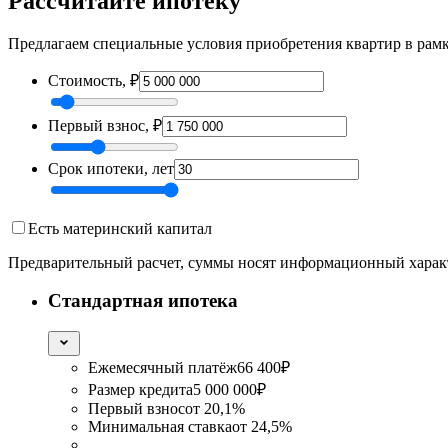
Рассчитайте ипотеку
Предлагаем специальные условия приобретения квартир в рамка
Стоимость, ₽
Первый взнос, ₽
Срок ипотеки, лет
Есть материнский капитал
Предварительный расчет, суммы носят информационный харак
Cтандартная ипотека
Ежемесячный платёж
66 400
₽
Размер кредита
5 000 000
₽
Первый взнос
от
20,1%
Минимальная ставка
от
24,5%