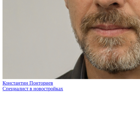
Константин Понториев
Специалист в новостройках