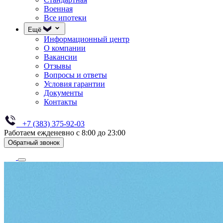
Военная
Все ипотеки
Ещё
Информационный центр
О компании
Вакансии
Отзывы
Вопросы и ответы
Условия гарантии
Документы
Контакты
+7 (383) 375-92-03
Работаем ежденевно с 8:00 до 23:00
Обратный звонок