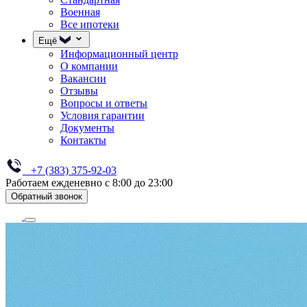
Военная
Все ипотеки
Ещё
Информационный центр
О компании
Вакансии
Отзывы
Вопросы и ответы
Условия гарантии
Документы
Контакты
+7 (383) 375-92-03
Работаем ежденевно с 8:00 до 23:00
Обратный звонок