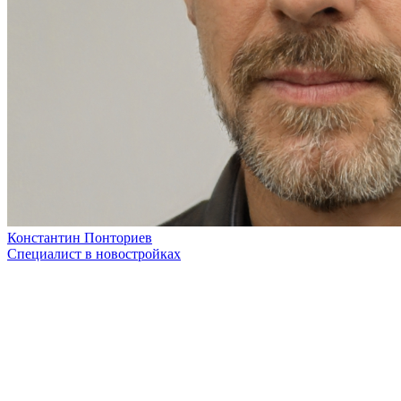
Константин Понториев
Специалист в новостройках