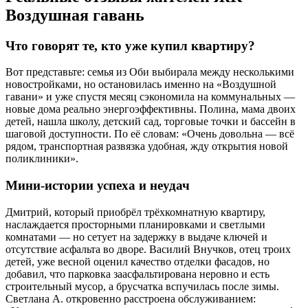
Воздушная гавань
Что говорят те, кто уже купил квартиру?
Вот представьте: семья из Оби выбирала между несколькими
новостройками, но остановилась именно на «Воздушной
гавани» и уже спустя месяц сэкономила на коммунальных —
новые дома реально энергоэффективны. Полина, мама двоих
детей, нашла школу, детский сад, торговые точки и бассейн в
шаговой доступности. По её словам: «Очень довольна — всё
рядом, транспортная развязка удобная, жду открытия новой
поликлиники».
Мини-истории успеха и неудач
Дмитрий, который приобрёл трёхкомнатную квартиру,
наслаждается просторными планировками и светлыми
комнатами — но сетует на задержку в выдаче ключей и
отсутствие асфальта во дворе. Василий Внучков, отец троих
детей, уже весной оценил качество отделки фасадов, но
добавил, что парковка заасфальтирована неровно и есть
строительный мусор, а брусчатка вспучилась после зимы.
Светлана А. откровенно расстроена обслуживанием: