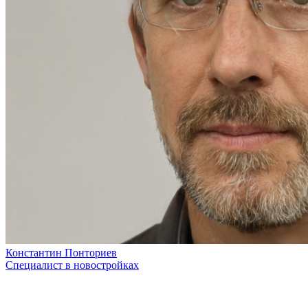
Константин Понториев
Специалист в новостройках