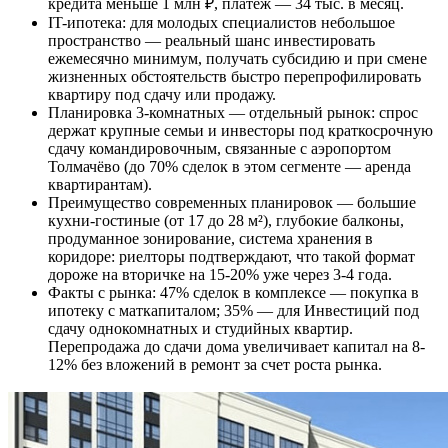
кредита меньше 1 млн ₽, платеж — 34 тыс. в месяц.
IT-ипотека: для молодых специалистов небольшое
пространство — реальный шанс инвестировать
ежемесячно минимум, получать субсидию и при смене
жизненных обстоятельств быстро перепрофилировать
квартиру под сдачу или продажу.
Планировка 3-комнатных — отдельный рынок: спрос
держат крупные семьи и инвесторы под краткосрочную
сдачу командировочным, связанные с аэропортом
Толмачёво (до 70% сделок в этом сегменте — аренда
квартирантам).
Преимущество современных планировок — большие
кухни-гостиные (от 17 до 28 м²), глубокие балконы,
продуманное зонирование, система хранения в
коридоре: риелторы подтверждают, что такой формат
дороже на вторичке на 15-20% уже через 3-4 года.
Факты с рынка: 47% сделок в комплексе — покупка в
ипотеку с маткапиталом; 35% — для Инвестиций под
сдачу однокомнатных и студийных квартир.
Перепродажа до сдачи дома увеличивает капитал на 8-
12% без вложений в ремонт за счет роста рынка.