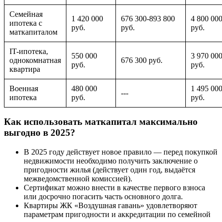
Семейная
1 420 000
676 300-893 800
4 800 00
ипотека с
руб.
руб.
руб.
маткапиталом
IT-ипотека,
550 000
3 970 00
однокомнатная
676 300 руб.
руб.
руб.
квартира
Военная
480 000
1 495 00
---
ипотека
руб.
руб.
Как использовать маткапитал максимально
выгодно в 2025?
В 2025 году действует новое правило — перед покупкой
недвижимости необходимо получить заключение о
пригодности жилья (действует один год, выдаётся
межведомственной комиссией).
Сертификат можно внести в качестве первого взноса
или досрочно погасить часть основного долга.
Квартиры ЖК «Воздушная гавань» удовлетворяют
параметрам пригодности и аккредитации по семейной