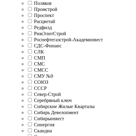
Поляков
Промстрой
Проспект
Расцветай
Редфилд
РимЭлитСтрой
Роснефтегазстрой-Академинвест
СДС-Финанс
СЛК
СМП
СМС
СМСС
СМУ №9
СОЮЗ
СССР
Север-Строй
Серебряный ключ
Сибирские Жилые Кварталы
Сибирь Девелопмент
Сибирьинвест
Синергия
Скандиа