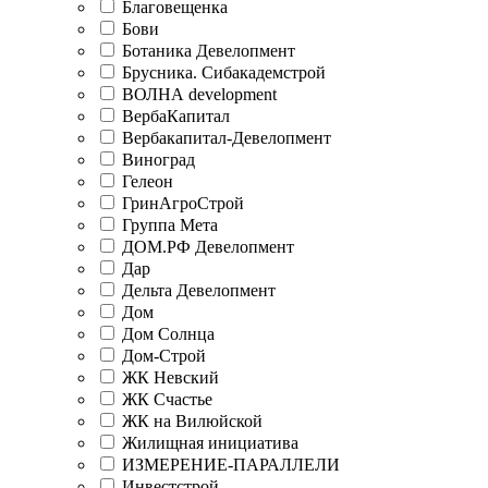
Благовещенка
Бови
Ботаника Девелопмент
Брусника. Сибакадемстрой
ВОЛНА development
ВербаКапитал
Вербакапитал-Девелопмент
Виноград
Гелеон
ГринАгроСтрой
Группа Мета
ДОМ.РФ Девелопмент
Дар
Дельта Девелопмент
Дом
Дом Солнца
Дом-Строй
ЖК Невский
ЖК Счастье
ЖК на Вилюйской
Жилищная инициатива
ИЗМЕРЕНИЕ-ПАРАЛЛЕЛИ
Инвестстрой