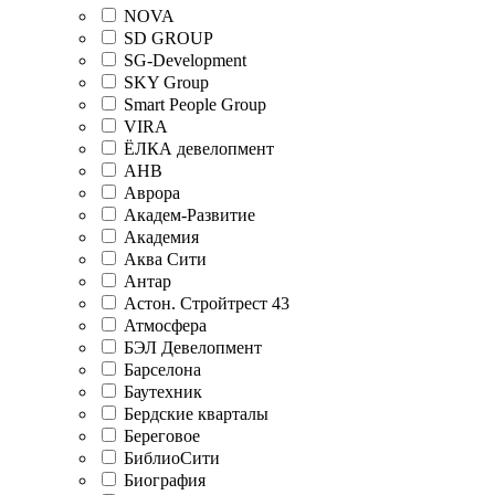
NOVA
SD GROUP
SG-Development
SKY Group
Smart People Group
VIRA
ЁЛКА девелопмент
АНВ
Аврора
Академ-Развитие
Академия
Аква Сити
Антар
Астон. Стройтрест 43
Атмосфера
БЭЛ Девелопмент
Барселона
Баутехник
Бердские кварталы
Береговое
БиблиоСити
Биография