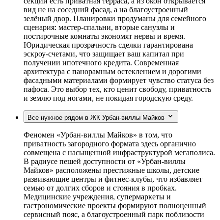
секции есть приватная терраса, а из окон открывается
вид не на соседний фасад, а на благоустроенный
зелёный двор. Планировки продуманы для семейного
сценария: мастер-спальни, вторые санузлы и
постирочные комнаты экономят нервы и время.
Юридическая прозрачность сделки гарантирована
эскроу-счетами, что защищает ваш капитал при
получении ипотечного кредита. Современная
архитектура с панорамным остеклением и дорогими
фасадными материалами формирует чувство статуса без
пафоса. Это выбор тех, кто ценит свободу, приватность
и землю под ногами, не покидая городскую среду.
Все нужное рядом в ЖК Урбан-виллы Майков
Феномен «Урбан-виллы Майков» в том, что
приватность загородного формата здесь органично
совмещена с насыщенной инфраструктурой мегаполиса.
В радиусе пешей доступности от «Урбан-виллы
Майков» расположены престижные школы, детские
развивающие центры и фитнес-клубы, что избавляет
семью от долгих сборов и стояния в пробках.
Медицинские учреждения, супермаркеты и
гастрономические проекты формируют полноценный
сервисный пояс, а благоустроенный парк поблизости