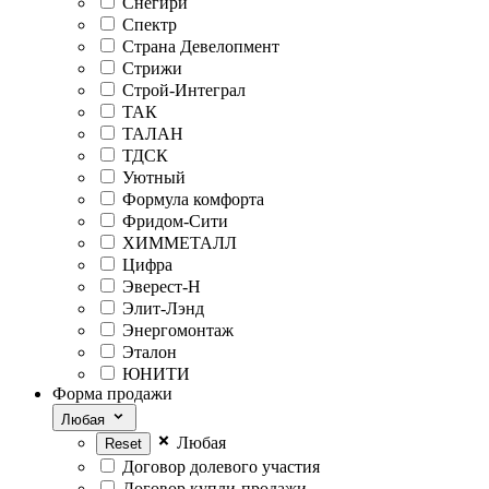
Снегири
Спектр
Страна Девелопмент
Стрижи
Строй-Интеграл
ТАК
ТАЛАН
ТДСК
Уютный
Формула комфорта
Фридом-Сити
ХИММЕТАЛЛ
Цифра
Эверест-Н
Элит-Лэнд
Энергомонтаж
Эталон
ЮНИТИ
Форма продажи
Любая
Любая
Договор долевого участия
Договор купли-продажи