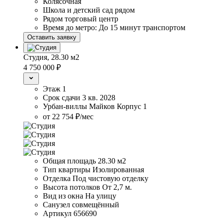
Колясочная
Школа и детский сад рядом
Рядом торговый центр
Время до метро: До 15 минут транспортом
Оставить заявку
Студия,
28.30 м2
4 750 000
₽
Этаж
1
Срок сдачи
3 кв. 2028
Урбан-виллы Майков
Корпус
1
от 22 754 ₽/мес
Общая площадь
28.30 м2
Тип квартиры
Изолированная
Отделка
Под чистовую отделку
Высота потолков
От 2,7 м.
Вид из окна
На улицу
Санузел
совмещённый
Артикул
656690