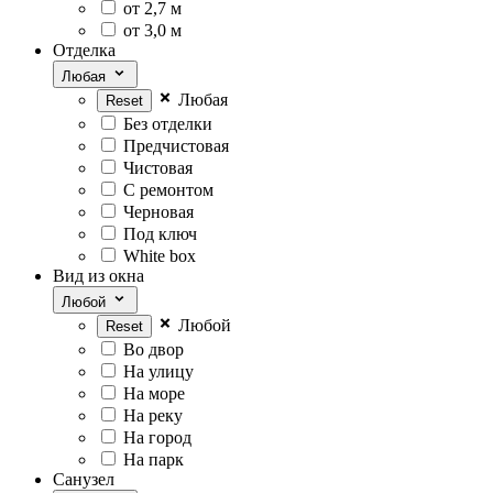
от 2,7 м
от 3,0 м
Отделка
Любая
Любая
Без отделки
Предчистовая
Чистовая
С ремонтом
Черновая
Под ключ
White box
Вид из окна
Любой
Любой
Во двор
На улицу
На море
На реку
На город
На парк
Санузел