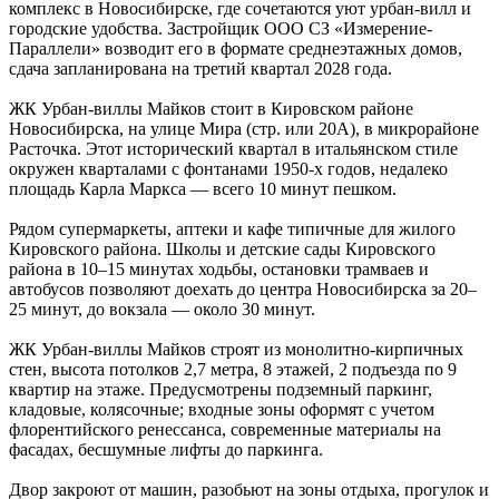
комплекс в Новосибирске, где сочетаются уют урбан-вилл и
городские удобства. Застройщик ООО СЗ «Измерение-
Параллели» возводит его в формате среднеэтажных домов,
сдача запланирована на третий квартал 2028 года.
ЖК Урбан-виллы Майков стоит в Кировском районе
Новосибирска, на улице Мира (стр. или 20А), в микрорайоне
Расточка. Этот исторический квартал в итальянском стиле
окружен кварталами с фонтанами 1950-х годов, недалеко
площадь Карла Маркса — всего 10 минут пешком.
Рядом супермаркеты, аптеки и кафе типичные для жилого
Кировского района. Школы и детские сады Кировского
района в 10–15 минутах ходьбы, остановки трамваев и
автобусов позволяют доехать до центра Новосибирска за 20–
25 минут, до вокзала — около 30 минут.
ЖК Урбан-виллы Майков строят из монолитно-кирпичных
стен, высота потолков 2,7 метра, 8 этажей, 2 подъезда по 9
квартир на этаже. Предусмотрены подземный паркинг,
кладовые, колясочные; входные зоны оформят с учетом
флорентийского ренессанса, современные материалы на
фасадах, бесшумные лифты до паркинга.
Двор закроют от машин, разобьют на зоны отдыха, прогулок и