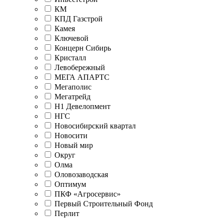
КМ
КПД Газстрой
Камея
Ключевой
Концерн Сибирь
Кристалл
Левобережный
МЕГА АПАРТС
Мегаполис
Мегатрейд
Н1 Девелопмент
НГС
Новосибирский квартал
Новосити
Новый мир
Округ
Олма
Оловозаводская
Оптимум
ПКФ «Агросервис»
Первый Строительный Фонд
Перлит