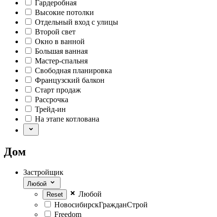
Гардеробная
Высокие потолки
Отдельный вход с улицы
Второй свет
Окно в ванной
Большая ванная
Мастер-спальня
Свободная планировка
Французский балкон
Старт продаж
Рассрочка
Трейд-ин
На этапе котлована
Дом
Застройщик
Любой
Любой
НовосибирскГражданСтрой
Freedom