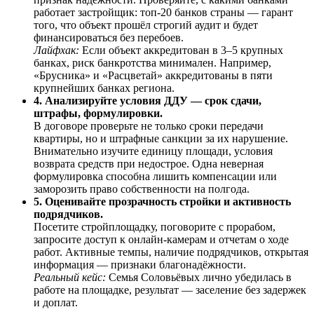
работает застройщик: топ-20 банков страны — гарант
того, что объект прошёл строгий аудит и будет
финансироваться без перебоев.
Лайфхак:
Если объект аккредитован в 3–5 крупных
банках, риск банкротства минимален. Например,
«Брусника» и «Расцветай» аккредитованы в пяти
крупнейших банках региона.
4. Анализируйте условия ДДУ — срок сдачи,
штрафы, формулировки.
В договоре проверьте не только сроки передачи
квартиры, но и штрафные санкции за их нарушение.
Внимательно изучите единицу площади, условия
возврата средств при недострое. Одна неверная
формулировка способна лишить компенсации или
заморозить право собственности на полгода.
5. Оценивайте прозрачность стройки и активность
подрядчиков.
Посетите стройплощадку, поговорите с прорабом,
запросите доступ к онлайн-камерам и отчетам о ходе
работ. Активные темпы, наличие подрядчиков, открытая
информация — признаки благонадёжности.
Реальный кейс:
Семья Соловьёвых лично убедилась в
работе на площадке, результат — заселение без задержек
и доплат.