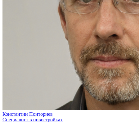
Константин Понториев
Специалист в новостройках