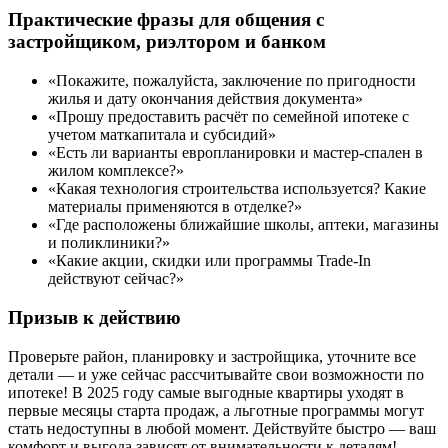
Практические фразы для общения с
застройщиком, риэлтором и банком
«Покажите, пожалуйста, заключение по пригодности
жилья и дату окончания действия документа»
«Прошу предоставить расчёт по семейной ипотеке с
учетом маткапитала и субсидий»
«Есть ли варианты европланировки и мастер-спален в
жилом комплексе?»
«Какая технология строительства используется? Какие
материалы применяются в отделке?»
«Где расположены ближайшие школы, аптеки, магазины
и поликлиники?»
«Какие акции, скидки или программы Trade-In
действуют сейчас?»
Призыв к действию
Проверьте район, планировку и застройщика, уточните все
детали — и уже сейчас рассчитывайте свои возможности по
ипотеке! В 2025 году самые выгодные квартиры уходят в
первые месяцы старта продаж, а льготные программы могут
стать недоступны в любой момент. Действуйте быстро — ваш
комфорт и выгода зависят от внимательности к деталям!