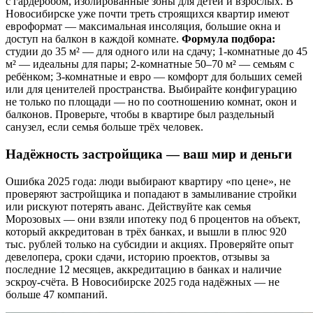
с гардеробом, изолированные зоны для детей и взрослых. В
Новосибирске уже почти треть строящихся квартир имеют
евроформат — максимальная инсоляция, большие окна и
доступ на балкон в каждой комнате.
Формула подбора:
студии до 35 м² — для одного или на сдачу; 1-комнатные до 45
м² — идеальны для пары; 2-комнатные 50–70 м² — семьям с
ребёнком; 3-комнатные и евро — комфорт для больших семей
или для ценителей пространства. Выбирайте конфигурацию
не только по площади — но по соотношению комнат, окон и
балконов. Проверьте, чтобы в квартире был раздельный
санузел, если семья больше трёх человек.
Надёжность застройщика — ваш мир и деньги
Ошибка 2025 года: люди выбирают квартиру «по цене», не
проверяют застройщика и попадают в замыливание стройки
или рискуют потерять аванс. Действуйте как семья
Морозовых — они взяли ипотеку под 6 процентов на объект,
который аккредитован в трёх банках, и вышли в плюс 920
тыс. рублей только на субсидии и акциях. Проверяйте опыт
девелопера, сроки сдачи, историю проектов, отзывы за
последние 12 месяцев, аккредитацию в банках и наличие
эскроу-счёта. В Новосибирске 2025 года надёжных — не
больше 47 компаний.