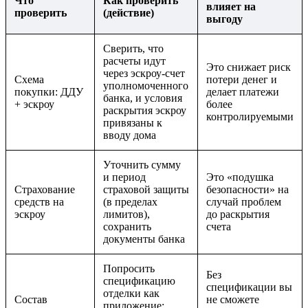
Что
Как проверить
влияет на
проверить
(действие)
выгоду
Сверить, что
расчеты идут
Это снижает риск
через эскроу-счет
Схема
потери денег и
уполномоченного
покупки: ДДУ
делает платежи
банка, и условия
+ эскроу
более
раскрытия эскроу
контролируемыми
привязаны к
вводу дома
Уточнить сумму
и период
Это «подушка
Страхование
страховой защиты
безопасности» на
средств на
(в пределах
случай проблем
эскроу
лимитов),
до раскрытия
сохранить
счета
документы банка
Попросить
Без
спецификацию
спецификации вы
отделки как
Состав
не сможете
приложение: