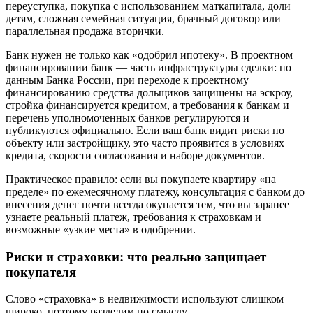
переуступка, покупка с использованием маткапитала, доли
детям, сложная семейная ситуация, брачный договор или
параллельная продажа вторички.
Банк нужен не только как «одобрил ипотеку». В проектном
финансировании банк — часть инфраструктуры сделки: по
данным Банка России, при переходе к проектному
финансированию средства дольщиков защищены на эскроу,
стройка финансируется кредитом, а требования к банкам и
перечень уполномоченных банков регулируются и
публикуются официально. Если ваш банк видит риски по
объекту или застройщику, это часто проявится в условиях
кредита, скорости согласования и наборе документов.
Практическое правило: если вы покупаете квартиру «на
пределе» по ежемесячному платежу, консультация с банком до
внесения денег почти всегда окупается тем, что вы заранее
узнаете реальный платеж, требования к страховкам и
возможные «узкие места» в одобрении.
Риски и страховки: что реально защищает
покупателя
Слово «страховка» в недвижимости используют слишком
широко, поэтому разделим по смыслу.