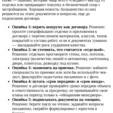
Ниже — ошибки, которые чаще всего «съедают» выгоду от
отделки или превращают покупку в бесконечный спор с
застройщиком. Хорошая новость: большинство из них
решаются на этапе документов и вопросов, еще до
подписания договора.
Ошибка 1: верить шоуруму как договору.
Решение:
просите спецификацию отделки и приложения к
договору с перечислением материалов, классов, типов
покрытий и состава работ; если в документах туманно
— закладывайте риск ухудшения качества.
Ошибка 2: не уточнять, что считается «отделкой».
Решение: отдельно проговорите стены, пол, потолок,
электрику (количество линий и автоматов), сантехнику,
двери, плинтусы, разводку под кухню.
Ошибка 3: экономить на приемке.
Решение: наймите
специалиста по приемке или хотя бы используйте чек-
лист, фиксируйте недостатки письменно и с фото.
Ошибка 4: путать «срок передачи» и «срок ввода».
Решение: в договоре проверяйте сроки передачи объекта
и ответственность за просрочку; не привязывайте свои
планы на переезд только к «обещаниям менеджера».
Ошибка 5: подписывать документы на эмоциях.
Решение: берите паузу на чтение, задавайте вопросы
письменно, сверяйте формулировки с юристом и