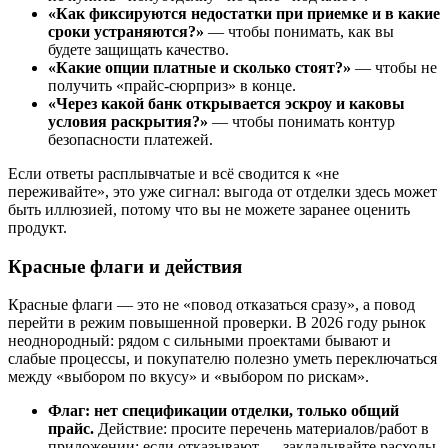
«Как фиксируются недостатки при приемке и в какие
сроки устраняются?»
— чтобы понимать, как вы
будете защищать качество.
«Какие опции платные и сколько стоят?»
— чтобы не
получить «прайс-сюрприз» в конце.
«Через какой банк открывается эскроу и каковы
условия раскрытия?»
— чтобы понимать контур
безопасности платежей.
Если ответы расплывчатые и всё сводится к «не
переживайте», это уже сигнал: выгода от отделки здесь может
быть иллюзией, потому что вы не можете заранее оценить
продукт.
Красные флаги и действия
Красные флаги — это не «повод отказаться сразу», а повод
перейти в режим повышенной проверки. В 2026 году рынок
неоднородный: рядом с сильными проектами бывают и
слабые процессы, и покупателю полезно уметь переключаться
между «выбором по вкусу» и «выбором по рискам».
Флаг: нет спецификации отделки, только общий
прайс.
Действие: просите перечень материалов/работ в
приложении; если отказывают — закладывайте расходы