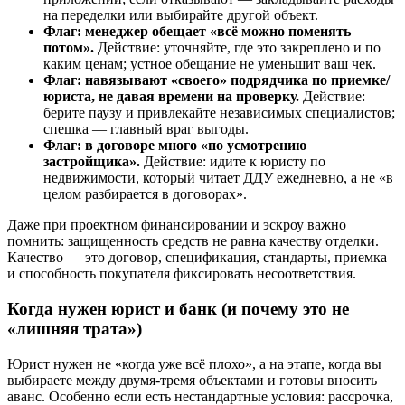
на переделки или выбирайте другой объект.
Флаг: менеджер обещает «всё можно поменять
потом».
Действие: уточняйте, где это закреплено и по
каким ценам; устное обещание не уменьшит ваш чек.
Флаг: навязывают «своего» подрядчика по приемке/
юриста, не давая времени на проверку.
Действие:
берите паузу и привлекайте независимых специалистов;
спешка — главный враг выгоды.
Флаг: в договоре много «по усмотрению
застройщика».
Действие: идите к юристу по
недвижимости, который читает ДДУ ежедневно, а не «в
целом разбирается в договорах».
Даже при проектном финансировании и эскроу важно
помнить: защищенность средств не равна качеству отделки.
Качество — это договор, спецификация, стандарты, приемка
и способность покупателя фиксировать несоответствия.
Когда нужен юрист и банк (и почему это не
«лишняя трата»)
Юрист нужен не «когда уже всё плохо», а на этапе, когда вы
выбираете между двумя-тремя объектами и готовы вносить
аванс. Особенно если есть нестандартные условия: рассрочка,