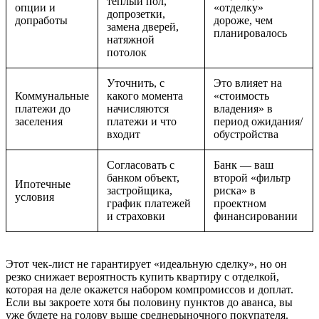
теплый пол,
опции и
«отделку»
допрозетки,
допработы
дороже, чем
замена дверей,
планировалось
натяжной
потолок
Уточнить, с
Это влияет на
Коммунальные
какого момента
«стоимость
платежи до
начисляются
владения» в
заселения
платежи и что
период ожидания/
входит
обустройства
Согласовать с
Банк — ваш
банком объект,
второй «фильтр
Ипотечные
застройщика,
риска» в
условия
график платежей
проектном
и страховки
финансировании
Этот чек-лист не гарантирует «идеальную сделку», но он
резко снижает вероятность купить квартиру с отделкой,
которая на деле окажется набором компромиссов и доплат.
Если вы закроете хотя бы половину пунктов до аванса, вы
уже будете на голову выше среднерыночного покупателя.