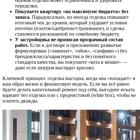
базовая отделка может ограничивать и удорожать
переделки.
Покупаете квартиру «на максимуме бюджета» без
запаса.
Парадоксально, но иногда отделка повышает
итоговый чек до уровня, который ухудшает условия
ипотеки (платеж/одобрение/страхование), и сделка
становится рискованной по семейному бюджету.
У застройщика не прописан прозрачный состав
работ.
Если в договоре и приложениях размытые
формулировки («ламинат», «обои», «санфаянс») без
брендов/класса/характеристик и без понятного
стандарта качества, вы покупаете «кота в мешке» —
даже если шоурум выглядит красиво.
Ключевой принцип: отделка выгодна, когда она «попадает» в
ваш образ жизни и финансовую модель. Если вы всё равно
будете делать капитальный ремонт под себя, выгоднее искать
вариант без отделки или с предчистовой (white box), чтобы не
платить дважды.