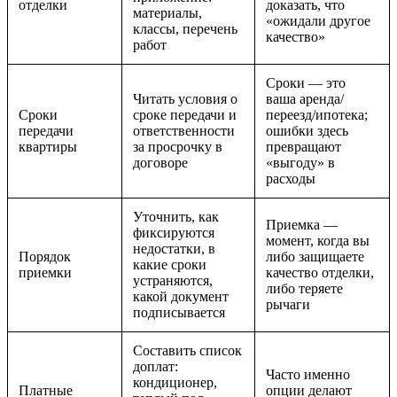
отделки
доказать, что
материалы,
«ожидали другое
классы, перечень
качество»
работ
Сроки — это
Читать условия о
ваша аренда/
Сроки
сроке передачи и
переезд/ипотека;
передачи
ответственности
ошибки здесь
квартиры
за просрочку в
превращают
договоре
«выгоду» в
расходы
Уточнить, как
Приемка —
фиксируются
момент, когда вы
недостатки, в
Порядок
либо защищаете
какие сроки
приемки
качество отделки,
устраняются,
либо теряете
какой документ
рычаги
подписывается
Составить список
доплат:
Часто именно
кондиционер,
Платные
опции делают