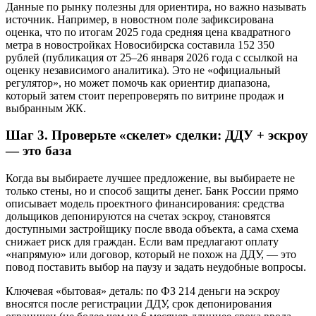
Данные по рынку полезны для ориентира, но важно называть
источник. Например, в новостном поле зафиксирована
оценка, что по итогам 2025 года средняя цена квадратного
метра в новостройках Новосибирска составила 152 350
рублей (публикация от 25–26 января 2026 года с ссылкой на
оценку независимого аналитика). Это не «официальный
регулятор», но может помочь как ориентир диапазона,
который затем стоит перепроверять по витрине продаж и
выбранным ЖК.
Шаг 3. Проверьте «скелет» сделки: ДДУ + эскроу
— это база
Когда вы выбираете лучшее предложение, вы выбираете не
только стены, но и способ защиты денег. Банк России прямо
описывает модель проектного финансирования: средства
дольщиков депонируются на счетах эскроу, становятся
доступными застройщику после ввода объекта, а сама схема
снижает риск для граждан. Если вам предлагают оплату
«напрямую» или договор, который не похож на ДДУ, — это
повод поставить выбор на паузу и задать неудобные вопросы.
Ключевая «бытовая» деталь: по ФЗ 214 деньги на эскроу
вносятся после регистрации ДДУ, срок депонирования