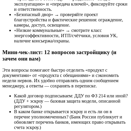
эксплуатацию» и «передача ключей», фиксируйте сроки
и ответственность.
«Безопасный двор» → проверяйте проект
благоустройства и фактические решения: ограждение,
камеры, доступ, освещение.
«Низкие коммунальные» → смотрите класс
энергоэффективности, ИТП/счётчики, условия УК,
наличие консьержа/охраны.
Мини-чек-лист: 12 вопросов застройщику (и
зачем они вам)
Эти вопросы помогают быстро отделить «продукт с
документами» от «продукта с обещаниями» и сэкономить
недели нервов. Их удобно отправлять одним сообщением
менеджеру, а ответы — сохранять в переписке.
Какой договор подписываем: ДДУ по ФЗ 214 или иной?
(ДДУ + эскроу — базовая защита модели, описанной
регулятором.)
В каком банке открывается эскроу и есть ли он в
перечне уполномоченных? (Банк России публикует и
обновляет перечень банков, имеющих право открывать
счета эскроу.)