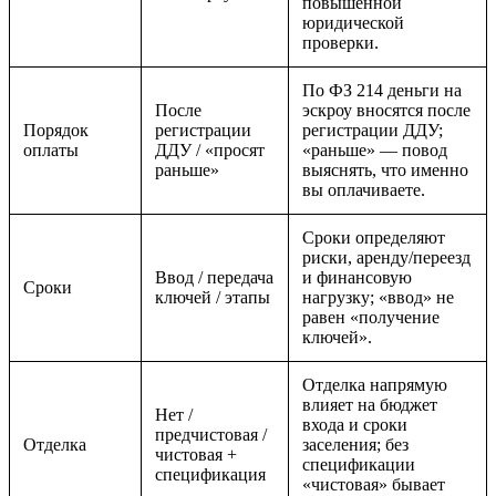
повышенной
юридической
проверки.
По ФЗ 214 деньги на
После
эскроу вносятся после
Порядок
регистрации
регистрации ДДУ;
оплаты
ДДУ / «просят
«раньше» — повод
раньше»
выяснять, что именно
вы оплачиваете.
Сроки определяют
риски, аренду/переезд
Ввод / передача
и финансовую
Сроки
ключей / этапы
нагрузку; «ввод» не
равен «получение
ключей».
Отделка напрямую
влияет на бюджет
Нет /
входа и сроки
предчистовая /
Отделка
заселения; без
чистовая +
спецификации
спецификация
«чистовая» бывает