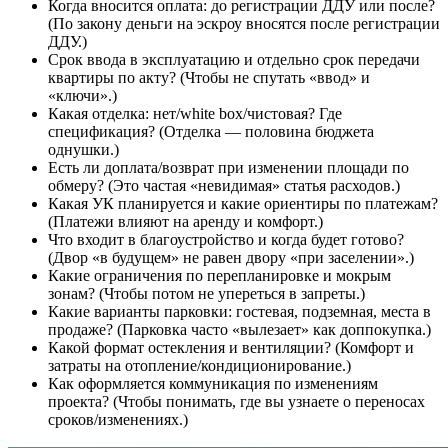
Когда вносится оплата: до регистрации ДДУ или после?
(По закону деньги на эскроу вносятся после регистрации
ДДУ.)
Срок ввода в эксплуатацию и отдельно срок передачи
квартиры по акту? (Чтобы не спутать «ввод» и
«ключи».)
Какая отделка: нет/white box/чистовая? Где
спецификация? (Отделка — половина бюджета
однушки.)
Есть ли доплата/возврат при изменении площади по
обмеру? (Это частая «невидимая» статья расходов.)
Какая УК планируется и какие ориентиры по платежам?
(Платежи влияют на аренду и комфорт.)
Что входит в благоустройство и когда будет готово?
(Двор «в будущем» не равен двору «при заселении».)
Какие ограничения по перепланировке и мокрым
зонам? (Чтобы потом не упереться в запреты.)
Какие варианты парковки: гостевая, подземная, места в
продаже? (Парковка часто «вылезает» как доппокупка.)
Какой формат остекления и вентиляции? (Комфорт и
затраты на отопление/кондиционирование.)
Как оформляется коммуникация по изменениям
проекта? (Чтобы понимать, где вы узнаете о переносах
сроков/изменениях.)