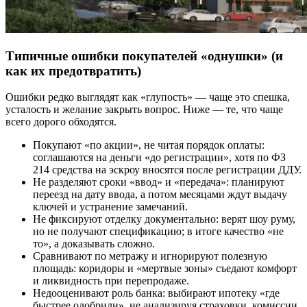
Типичные ошибки покупателей «однушки» (и
как их предотвратить)
Ошибки редко выглядят как «глупость» — чаще это спешка,
усталость и желание закрыть вопрос. Ниже — те, что чаще
всего дорого обходятся.
Покупают «по акции», не читая порядок оплаты:
соглашаются на деньги «до регистрации», хотя по ФЗ
214 средства на эскроу вносятся после регистрации ДДУ.
Не разделяют сроки «ввод» и «передача»: планируют
переезд на дату ввода, а потом месяцами ждут выдачу
ключей и устранение замечаний.
Не фиксируют отделку документально: верят шоу руму,
но не получают спецификацию; в итоге качество «не
то», а доказывать сложно.
Сравнивают по метражу и игнорируют полезную
площадь: коридоры и «мертвые зоны» съедают комфорт
и ликвидность при перепродаже.
Недооценивают роль банка: выбирают ипотеку «где
быстрее одобрили», не анализируя страховки, комиссии