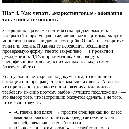
Шаг 4. Как читать «маркетинговые» обещания
так, чтобы не попасть
Застройщик в рекламе почти всегда продаёт эмоцию:
«закрытый двор», «парковка», «видовые квартиры», «кирпич
монолит», «идеально для инвестиций». Ошибка — спорить с
этим или верить. Правильнее переводить обещание в
проверяемую форму: где это закреплено — в проектной
декларации, в ДДУ, в приложениях к договору, в
спецификациях отделки, в поэтажных планах, в схеме
благоустройства.
Если условие не закреплено документом, то в спорной
ситуации оно превращается в «нам так казалось». А вот то,
что прописано в договоре и приложениях, уже можно
требовать: именно поэтому выбор «лучшего предложения» —
это выбор того, что застройщик обязуется сделать, а не того,
что красиво звучит.
«Отделка под ключ» → просите спецификацию: класс
ламината, высота плинтуса, бренд сантехники, тип
дверей, электрика, стены/потолки.
«Срок сдачи в этом году» → разделяйте «ввод в