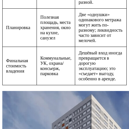
разной.
Две «однушки»
Полезная
одинакового метража
площадь, места
могут жить по-
Планировка
хранения, окно
разному; ликвидность
на кухне,
часто зависит от
санузел
мелочей.
Дешёвый вход иногда
Коммунальные,
превращается в
Финальная
УК, охрана/
дорогую
стоимость
консьерж,
эксплуатацию; это
владения
парковка
«съедает» выгоду,
особенно в аренде.