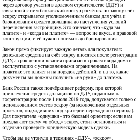
через договор участия в долевом строительстве (ДДУ) и
связанный с ним банковский контур расчётов: по закону счёт
эскроу открывается уполномоченным банком для учёта и
блокирования средств дольщика до наступления условий
перечисления застройщику. Это означает, что «куда вы
платите» и «когда вы платите» — вопрос не вкуса, а правовой
конструкции, и её нужно понимать до бронирования.
Закон прямо фиксирует важную деталь для покупателя:
денежные средства на счёт эскроу вносятся после регистрации
ДДУ, а срок депонирования привязан к срокам ввода дома в
эксплуатацию с установленными ограничениями. На
практике это влияет и на порядок действий, и на то, какие
документы вы должны получить «на руки» до платежа.
Банк России также подчёркивает реформу, при которой
привлечение средств дольщиков по ДДУ, поданным на
госрегистрацию после 1 июля 2019 года, допускается только с
использованием счетов эскроу (за исключением отдельных
проектов, подходивших под критерии переходного периода).
Для покупателя «однушки» это базовый ориентир: если вам
предлагают схему «в обход» эскроу, стоит остановиться и
отдельно проверить юридическую модель сделки.
Чтобы вы не утонули в терминах «ДДУ», «эскроу»,