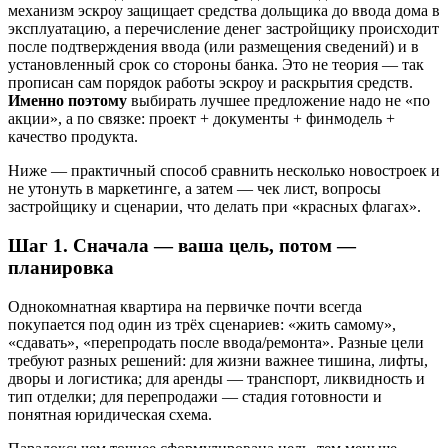
механизм эскроу защищает средства дольщика до ввода дома в
эксплуатацию, а перечисление денег застройщику происходит
после подтверждения ввода (или размещения сведений) и в
установленный срок со стороны банка. Это не теория — так
прописан сам порядок работы эскроу и раскрытия средств.
Именно поэтому
выбирать лучшее предложение надо не «по
акции», а по связке: проект + документы + финмодель +
качество продукта.
Ниже — практичный способ сравнить несколько новостроек и
не утонуть в маркетинге, а затем — чек лист, вопросы
застройщику и сценарии, что делать при «красных флагах».
Шаг 1. Сначала — ваша цель, потом —
планировка
Однокомнатная квартира на первичке почти всегда
покупается под один из трёх сценариев: «жить самому»,
«сдавать», «перепродать после ввода/ремонта». Разные цели
требуют разных решений: для жизни важнее тишина, лифты,
дворы и логистика; для аренды — транспорт, ликвидность и
тип отделки; для перепродажи — стадия готовности и
понятная юридическая схема.