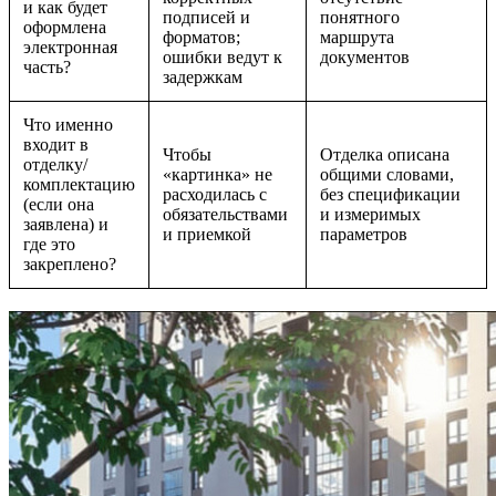
и как будет
подписей и
понятного
оформлена
форматов;
маршрута
электронная
ошибки ведут к
документов
часть?
задержкам
Что именно
входит в
Чтобы
Отделка описана
отделку/
«картинка» не
общими словами,
комплектацию
расходилась с
без спецификации
(если она
обязательствами
и измеримых
заявлена) и
и приемкой
параметров
где это
закреплено?