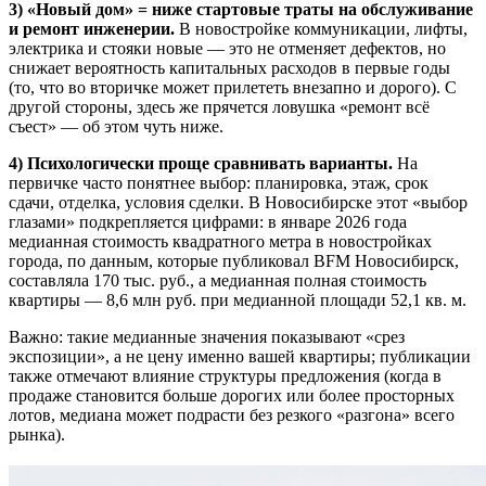
3) «Новый дом» = ниже стартовые траты на обслуживание
и ремонт инженерии.
В новостройке коммуникации, лифты,
электрика и стояки новые — это не отменяет дефектов, но
снижает вероятность капитальных расходов в первые годы
(то, что во вторичке может прилететь внезапно и дорого). С
другой стороны, здесь же прячется ловушка «ремонт всё
съест» — об этом чуть ниже.
4) Психологически проще сравнивать варианты.
На
первичке часто понятнее выбор: планировка, этаж, срок
сдачи, отделка, условия сделки. В Новосибирске этот «выбор
глазами» подкрепляется цифрами: в январе 2026 года
медианная стоимость квадратного метра в новостройках
города, по данным, которые публиковал BFM Новосибирск,
составляла 170 тыс. руб., а медианная полная стоимость
квартиры — 8,6 млн руб. при медианной площади 52,1 кв. м.
Важно: такие медианные значения показывают «срез
экспозиции», а не цену именно вашей квартиры; публикации
также отмечают влияние структуры предложения (когда в
продаже становится больше дорогих или более просторных
лотов, медиана может подрасти без резкого «разгона» всего
рынка).