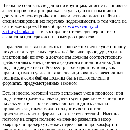
Чтобы не собирать сведения по крупицам, многие начинают с
агрегаторов и витрин рынка: актуальную информацию о
доступных новостройках в вашем регионе можно найти на
специализированных порталах недвижимости, в том числе на
сайте новостроек Новосибирска
www.kvartiry-ot-
zastroyshchika.ru
— как отправной точке для первичного
сравнения цен, сроков и параметров проектов.
Параллельно важно держать в голове «техническую» сторону
покупки: для долевых сделок всё больше процедур уходит в
электронный контур, а документы должны соответствовать
требованиям к электронным форматам и подписанию. Для
подачи документов в Росреестр в электронном виде, как
правило, нужна усиленная квалифицированная электронная
подпись, а сами файлы должны быть подготовлены в
форматах, предусмотренных законом.
Есть и нюанс, который часто всплывает уже в процессе: при
подаче электронного пакета действует правило «чья подпись
на документе — того и электронная подпись должна
прилагаться», иначе можно получить возврат или
приостановку из за формальных несоответствий . Именно
поэтому на старте полезно мысленно разделить выбор
квартиры и проверку сделки: первая часть про комфорт и
цену, вторая — про юридическую чистоту и корректность