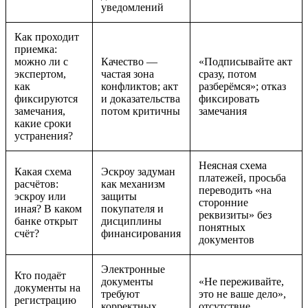
уведомлений
Как проходит
приемка:
можно ли с
Качество —
«Подписывайте акт
экспертом,
частая зона
сразу, потом
как
конфликтов; акт
разберёмся»; отказ
фиксируются
и доказательства
фиксировать
замечания,
потом критичны
замечания
какие сроки
устранения?
Неясная схема
Какая схема
Эскроу задуман
платежей, просьба
расчётов:
как механизм
переводить «на
эскроу или
защиты
сторонние
иная? В каком
покупателя и
реквизиты» без
банке открыт
дисциплины
понятных
счёт?
финансирования
документов
Электронные
Кто подаёт
документы
«Не переживайте,
документы на
требуют
это не ваше дело»,
регистрацию
корректных
отсутствие