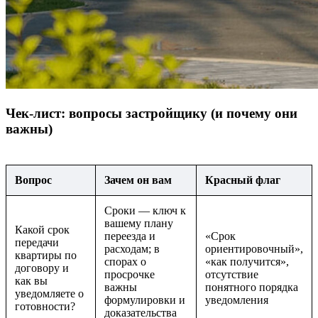
Чек-лист: вопросы застройщику (и почему они
важны)
Вопрос
Зачем он вам
Красный флаг
Сроки — ключ к
вашему плану
Какой срок
переезда и
«Срок
передачи
расходам; в
ориентировочный»,
квартиры по
спорах о
«как получится»,
договору и
просрочке
отсутствие
как вы
важны
понятного порядка
уведомляете о
формулировки и
уведомления
готовности?
доказательства