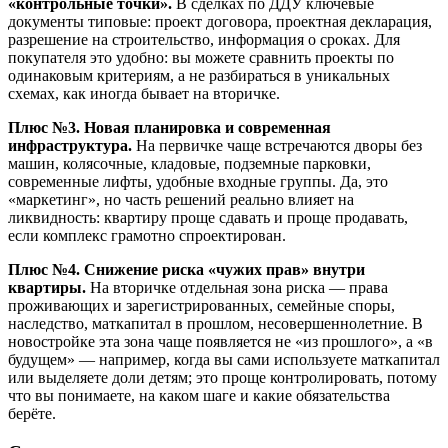
«контрольные точки».
В сделках по ДДУ ключевые
документы типовые: проект договора, проектная декларация,
разрешение на строительство, информация о сроках. Для
покупателя это удобно: вы можете сравнить проекты по
одинаковым критериям, а не разбираться в уникальных
схемах, как иногда бывает на вторичке.
Плюс №3. Новая планировка и современная
инфраструктура.
На первичке чаще встречаются дворы без
машин, колясочные, кладовые, подземные парковки,
современные лифты, удобные входные группы. Да, это
«маркетинг», но часть решений реально влияет на
ликвидность: квартиру проще сдавать и проще продавать,
если комплекс грамотно спроектирован.
Плюс №4. Снижение риска «чужих прав» внутри
квартиры.
На вторичке отдельная зона риска — права
проживающих и зарегистрированных, семейные споры,
наследство, маткапитал в прошлом, несовершеннолетние. В
новостройке эта зона чаще появляется не «из прошлого», а «в
будущем» — например, когда вы сами используете маткапитал
или выделяете доли детям; это проще контролировать, потому
что вы понимаете, на каком шаге и какие обязательства
берёте.