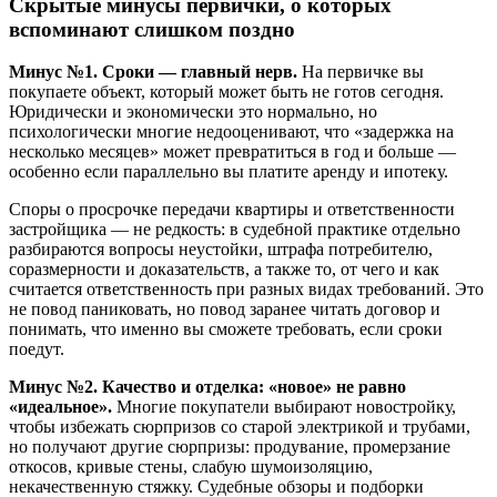
Скрытые минусы первички, о которых
вспоминают слишком поздно
Минус №1. Сроки — главный нерв.
На первичке вы
покупаете объект, который может быть не готов сегодня.
Юридически и экономически это нормально, но
психологически многие недооценивают, что «задержка на
несколько месяцев» может превратиться в год и больше —
особенно если параллельно вы платите аренду и ипотеку.
Споры о просрочке передачи квартиры и ответственности
застройщика — не редкость: в судебной практике отдельно
разбираются вопросы неустойки, штрафа потребителю,
соразмерности и доказательств, а также то, от чего и как
считается ответственность при разных видах требований. Это
не повод паниковать, но повод заранее читать договор и
понимать, что именно вы сможете требовать, если сроки
поедут.
Минус №2. Качество и отделка: «новое» не равно
«идеальное».
Многие покупатели выбирают новостройку,
чтобы избежать сюрпризов со старой электрикой и трубами,
но получают другие сюрпризы: продувание, промерзание
откосов, кривые стены, слабую шумоизоляцию,
некачественную стяжку. Судебные обзоры и подборки