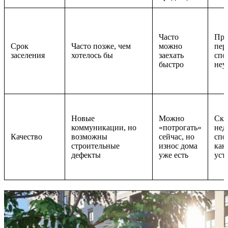
Часто
Про
Срок
Часто позже, чем
можно
пер
заселения
хотелось бы
заехать
спо
быстро
неу
Новые
Можно
Скр
коммуникации, но
«потрогать»
нед
Качество
возможны
сейчас, но
спо
строительные
износ дома
как
дефекты
уже есть
уст