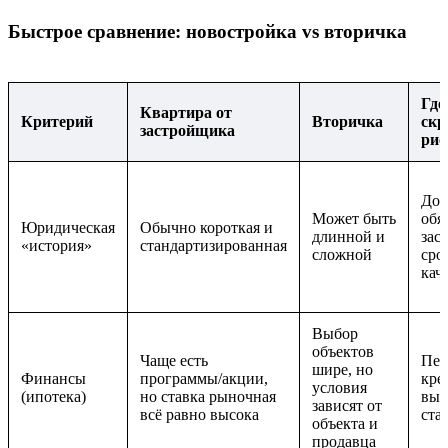
Быстрое сравнение: новостройка vs вторичка
Где
Квартира от
Критерий
Вторичка
ск
застройщика
рис
Дог
Может быть
обя
Юридическая
Обычно короткая и
длинной и
зас
«история»
стандартизированная
сложной
сро
кач
Выбор
объектов
Чаще есть
Пер
шире, но
Финансы
программы/акции,
кре
условия
(ипотека)
но ставка рыночная
выс
зависят от
всё равно высока
ста
объекта и
продавца