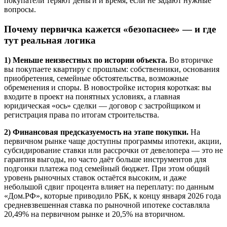
покупатели теряют деньги и время, если не задают нужные
вопросы.
Почему первичка кажется «безопаснее» — и где
тут реальная логика
1) Меньше неизвестных по истории объекта.
Во вторичке
вы покупаете квартиру с прошлым: собственники, основания
приобретения, семейные обстоятельства, возможные
обременения и споры. В новостройке история короткая: вы
входите в проект на понятных условиях, а главная
юридическая «ось» сделки — договор с застройщиком и
регистрация права по итогам строительства.
2) Финансовая предсказуемость на этапе покупки.
На
первичном рынке чаще доступны программы ипотеки, акции,
субсидирование ставки или рассрочки от девелопера — это не
гарантия выгоды, но часто даёт больше инструментов для
подгонки платежа под семейный бюджет. При этом общий
уровень рыночных ставок остаётся высоким, и даже
небольшой сдвиг процента влияет на переплату: по данным
«Дом.РФ», которые приводило РБК, к концу января 2026 года
средневзвешенная ставка по рыночной ипотеке составляла
20,49% на первичном рынке и 20,5% на вторичном.