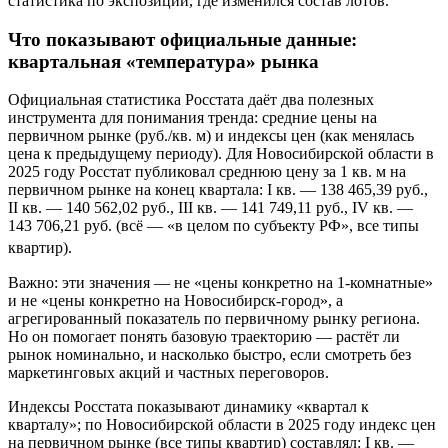
статистика по экспозиции, где изменился состав лотов.
Что показывают официальные данные:
квартальная «температура» рынка
Официальная статистика Росстата даёт два полезных
инструмента для понимания тренда: средние цены на
первичном рынке (руб./кв. м) и индексы цен (как менялась
цена к предыдущему периоду). Для Новосибирской области в
2025 году Росстат публиковал среднюю цену за 1 кв. м на
первичном рынке на конец квартала: I кв. — 138 465,39 руб.,
II кв. — 140 562,02 руб., III кв. — 141 749,11 руб., IV кв. —
143 706,21 руб. (всё — «в целом по субъекту РФ», все типы
квартир).
Важно: эти значения — не «цены конкретно на 1-комнатные»
и не «цены конкретно на Новосибирск-город», а
агрегированный показатель по первичному рынку региона.
Но он помогает понять базовую траекторию — растёт ли
рынок номинально, и насколько быстро, если смотреть без
маркетинговых акций и частных переговоров.
Индексы Росстата показывают динамику «квартал к
кварталу»; по Новосибирской области в 2025 году индекс цен
на первичном рынке (все типы квартир) составлял: I кв. —