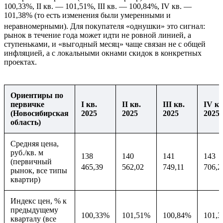
100,33%, II кв. — 101,51%, III кв. — 100,84%, IV кв. —
101,38% (то есть изменения были умеренными и
неравномерными).
Для покупателя «однушки» это сигнал:
рынок в течение года может идти не ровной линией, а
ступеньками, и «выгодный месяц» чаще связан не с общей
инфляцией, а с локальными окнами скидок в конкретных
проектах.
Ориентиры по
первичке
I кв.
II кв.
III кв.
IV кв
(Новосибирская
2025
2025
2025
2025
область)
Средняя цена,
руб./кв. м
138
140
141
143
(первичный
465,39
562,02
749,11
706,2
рынок, все типы
квартир)
Индекс цен, % к
предыдущему
100,33%
101,51%
100,84%
101,
кварталу (все