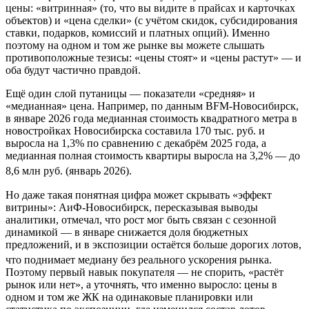
цены: «витринная» (то, что вы видите в прайсах и карточках
объектов) и «цена сделки» (с учётом скидок, субсидирования
ставки, подарков, комиссий и платных опций). Именно
поэтому на одном и том же рынке вы можете слышать
противоположные тезисы: «цены стоят» и «цены растут» — и
оба будут частично правдой.
Ещё один слой путаницы — показатели «средняя» и
«медианная» цена. Например, по данным BFM-Новосибирск,
в январе 2026 года медианная стоимость квадратного метра в
новостройках Новосибирска составила 170 тыс. руб. и
выросла на 1,3% по сравнению с декабрём 2025 года, а
медианная полная стоимость квартиры выросла на 3,2% — до
8,6 млн руб. (январь 2026).
Но даже такая понятная цифра может скрывать «эффект
витрины»: АиФ-Новосибирск, пересказывая выводы
аналитики, отмечал, что рост мог быть связан с сезонной
динамикой — в январе снижается доля бюджетных
предложений, и в экспозиции остаётся больше дорогих лотов,
что поднимает медиану без реального ускорения рынка.
Поэтому первый навык покупателя — не спорить, «растёт
рынок или нет», а уточнять, что именно выросло: цены в
одном и том же ЖК на одинаковые планировки или