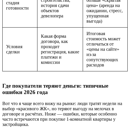
строительства,
больше «скрытая
стадия
история сдачи
цена» (аренда на
готовности
объектов
ожидании, стресс,
девелопера
упущенная
выгода)
Итоговая
Какая форма
стоимость может
договора, как
отличаться от
Условия
проходит
«цены на сайте»
сделки
регистрация, какие
из-за
платежи и
сопутствующих
комиссии
расходов
Где покупатели теряют деньги: типичные
ошибки 2026 года
Вот что я чаще всего вижу на рынке: люди тратят недели на
выбор «красивого ЖК», но теряют выгоду на мелочах в
договоре и расчётах. Ниже — ошибки, которые особенно
часто встречаются при покупке 1-комнатной квартиры у
застройщика.