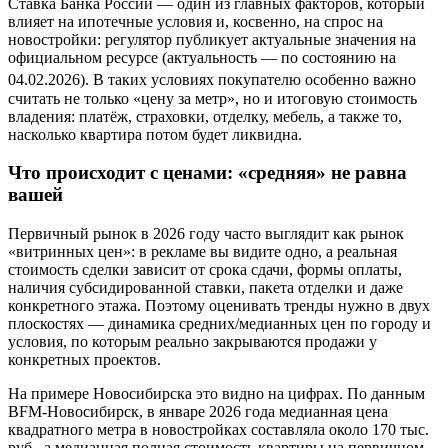
Ставка Банка России — один из главных факторов, который
влияет на ипотечные условия и, косвенно, на спрос на
новостройки: регулятор публикует актуальные значения на
официальном ресурсе (актуальность — по состоянию на
04.02.2026).
В таких условиях покупателю особенно важно
считать не только «цену за метр», но и итоговую стоимость
владения: платёж, страховки, отделку, мебель, а также то,
насколько квартира потом будет ликвидна.
Что происходит с ценами: «средняя» не равна
вашей
Первичный рынок в 2026 году часто выглядит как рынок
«витринных цен»: в рекламе вы видите одно, а реальная
стоимость сделки зависит от срока сдачи, формы оплаты,
наличия субсидированной ставки, пакета отделки и даже
конкретного этажа. Поэтому оценивать тренды нужно в двух
плоскостях — динамика средних/медианных цен по городу и
условия, по которым реально закрываются продажи у
конкретных проектов.
На примере Новосибирска это видно на цифрах. По данным
BFM-Новосибирск, в январе 2026 года медианная цена
квадратного метра в новостройках составляла около 170 тыс.
руб., а медианная полная стоимость квартиры на первичном