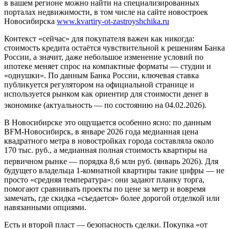
в вашем регионе можно найти на специализированных
порталах недвижимости, в том числе на сайте новостроек
Новосибирска
www.kvartiry-ot-zastroyshchika.ru
Контекст «сейчас» для покупателя важен как никогда:
стоимость кредита остаётся чувствительной к решениям Банка
России, а значит, даже небольшое изменение условий по
ипотеке меняет спрос на компактные форматы — студии и
«однушки». По данным Банка России, ключевая ставка
публикуется регулятором на официальной странице и
используется рынком как ориентир для стоимости денег в
экономике (актуальность — по состоянию на 04.02.2026).
В Новосибирске это ощущается особенно ясно: по данным
BFM-Новосибирск, в январе 2026 года медианная цена
квадратного метра в новостройках города составляла около
170 тыс. руб., а медианная полная стоимость квартиры на
первичном рынке — порядка 8,6 млн руб. (январь 2026).
Для
будущего владельца 1-комнатной квартиры такие цифры — не
просто «средняя температура»: они задают планку торга,
помогают сравнивать проекты по цене за метр и вовремя
замечать, где скидка «съедается» более дорогой отделкой или
навязанными опциями.
Есть и второй пласт — безопасность сделки. Покупка «от