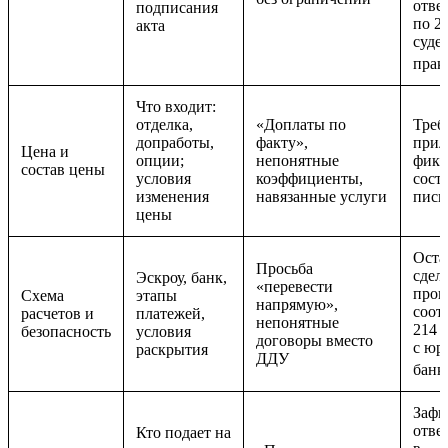
отве
подписания
по 2
акта
суде
прак
Что входит:
отделка,
«Доплаты по
Треб
допработы,
факту»,
прил
Цена и
опции;
непонятные
фикс
состав цены
условия
коэффициенты,
сост
изменения
навязанные услуги
пись
цены
Оста
Просьба
сделк
Эскроу, банк,
«перевести
пров
Схема
этапы
напрямую»,
соот
расчетов и
платежей,
непонятные
214 
безопасность
условия
договоры вместо
с юр
раскрытия
ДДУ
банк
Зафи
отве
Кто подает на