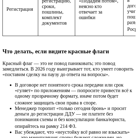
в
регистрацию,
«Подадим потом»,
дого
сроки,
неясно кто
Регистрация
учит
пошлины,
отвечает за
пошл
комплект
ошибки
разъ
документов
Роср
Что делать, если видите красные флаги
Красный флаг — это не повод паниковать; это повод
замедлиться. В 2026 году выигрывает тот, кто умеет говорить
«поставим сделку на паузу до ответа на вопросы».
В договоре нет понятного срока передачи или срок
«гуляет» по приложениям — попросите привести всё к
одному прозрачному формату, иначе потом будет
сложнее защищать свои права в споре.
Менеджер торопит «только сегодня бронь» и просит
деньги до регистрации ДДУ — не платите без
понимания схемы и без консультации банка/юриста,
опирайтесь на рамку 214 ФЗ.
Вас убеждают, что «неустойку всё равно не взыскать»
— это манипуляция: споры бывают сложными, но