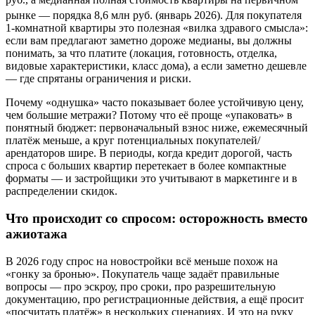
рынке — порядка 8,6 млн руб. (январь 2026).
Для покупателя
1-комнатной квартиры это полезная «вилка здравого смысла»:
если вам предлагают заметно дороже медианы, вы должны
понимать, за что платите (локация, готовность, отделка,
видовые характеристики, класс дома), а если заметно дешевле
— где спрятаны ограничения и риски.
Почему «однушка» часто показывает более устойчивую цену,
чем большие метражи? Потому что её проще «упаковать» в
понятный бюджет: первоначальный взнос ниже, ежемесячный
платёж меньше, а круг потенциальных покупателей/
арендаторов шире. В периоды, когда кредит дорогой, часть
спроса с больших квартир перетекает в более компактные
форматы — и застройщики это учитывают в маркетинге и в
распределении скидок.
Что происходит со спросом: осторожность вместо
ажиотажа
В 2026 году спрос на новостройки всё меньше похож на
«гонку за бронью». Покупатель чаще задаёт правильные
вопросы — про эскроу, про сроки, про разрешительную
документацию, про регистрационные действия, а ещё просит
«посчитать платёж» в нескольких сценариях. И это на руку