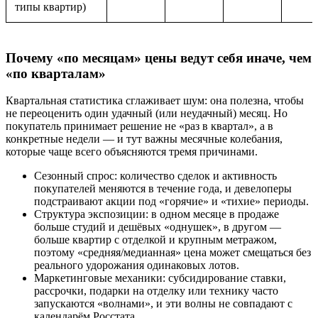
типы квартир)
Почему «по месяцам» цены ведут себя иначе, чем
«по кварталам»
Квартальная статистика сглаживает шум: она полезна, чтобы
не переоценить один удачный (или неудачный) месяц. Но
покупатель принимает решение не «раз в квартал», а в
конкретные недели — и тут важны месячные колебания,
которые чаще всего объясняются тремя причинами.
Сезонный спрос: количество сделок и активность
покупателей меняются в течение года, и девелоперы
подстраивают акции под «горячие» и «тихие» периоды.
Структура экспозиции: в одном месяце в продаже
больше студий и дешёвых «однушек», в другом —
больше квартир с отделкой и крупным метражом,
поэтому «средняя/медианная» цена может смещаться без
реального удорожания одинаковых лотов.
Маркетинговые механики: субсидирование ставки,
рассрочки, подарки на отделку или технику часто
запускаются «волнами», и эти волны не совпадают с
календарём Росстата.