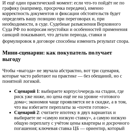
И ещё один практический момент: если что-то пойдёт не по
графику (например, просрочка передачи), именно
корректность документов и фиксации обстоятельств будет
определять вашу позицию при переговорах и, при
необходимости, в суде. Судебные разъяснения Верховного
Суда РФ по вопросам неустойки и особенностей применения
санкций показывают, что детали периода, ставки и
формулировок в договоре способны изменить результат спора.
Мини-сценарии: как покупатель получает
выгоду
Чтобы «выгода» не звучала абстрактно, вот три сценария,
которые часто работают на практике — без обещаний, но с
понятной логикой.
Сценарий 1
: выбираете корпус/очередь на стадии, где
риск уже ниже, но цена ещё не на уровне «готового
дома»; экономия чаще проявляется не в скидке, а в том,
что вы избегаете переплаты за «почти готово».
Сценарий 2
: считаете ипотеку в двух вариантах и
выбираете не «самую низкую ставку», а самую низкую
общую переплату с учётом цены квартиры и досрочного
погашения; ключевая ставка ЦБ — ориентир, который