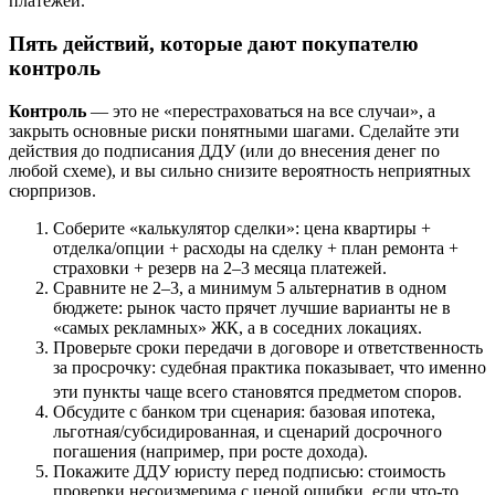
платежей.
Пять действий, которые дают покупателю
контроль
Контроль
— это не «перестраховаться на все случаи», а
закрыть основные риски понятными шагами. Сделайте эти
действия до подписания ДДУ (или до внесения денег по
любой схеме), и вы сильно снизите вероятность неприятных
сюрпризов.
Соберите «калькулятор сделки»: цена квартиры +
отделка/опции + расходы на сделку + план ремонта +
страховки + резерв на 2–3 месяца платежей.
Сравните не 2–3, а минимум 5 альтернатив в одном
бюджете: рынок часто прячет лучшие варианты не в
«самых рекламных» ЖК, а в соседних локациях.
Проверьте сроки передачи в договоре и ответственность
за просрочку: судебная практика показывает, что именно
эти пункты чаще всего становятся предметом споров.
Обсудите с банком три сценария: базовая ипотека,
льготная/субсидированная, и сценарий досрочного
погашения (например, при росте дохода).
Покажите ДДУ юристу перед подписью: стоимость
проверки несоизмерима с ценой ошибки, если что-то