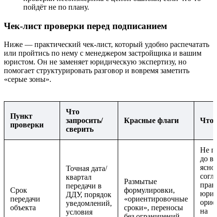
пойдёт не по плану.
Чек-лист проверки перед подписанием
Ниже — практический чек-лист, который удобно распечатать
или пройтись по нему с менеджером застройщика и вашим
юристом. Он не заменяет юридическую экспертизу, но
помогает структурировать разговор и вовремя заметить
«серые зоны».
Что
Пункт
запросить/
Красные флаги
Что 
проверки
сверить
Не п
до в
ясно
Точная дата/
согл
квартал
Размытые
прав
передачи в
Срок
формулировки,
юрис
ДДУ, порядок
передачи
«ориентировочные
орие
уведомлений,
объекта
сроки», переносы
на
условия
без ограничений