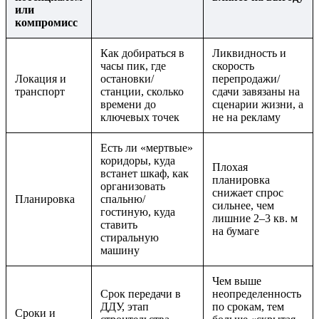
или
компромисс
Как добираться в
Ликвидность и
часы пик, где
скорость
Локация и
остановки/
перепродажи/
транспорт
станции, сколько
сдачи завязаны на
времени до
сценарии жизни, а
ключевых точек
не на рекламу
Есть ли «мертвые»
коридоры, куда
Плохая
встанет шкаф, как
планировка
организовать
снижает спрос
Планировка
спальню/
сильнее, чем
гостиную, куда
лишние 2–3 кв. м
ставить
на бумаге
стиральную
машину
Чем выше
Срок передачи в
неопределенность
ДДУ, этап
по срокам, тем
Сроки и