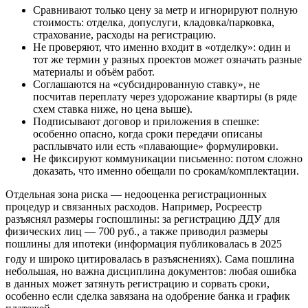
Сравнивают только цену за метр и игнорируют полную
стоимость: отделка, допуслуги, кладовка/парковка,
страхование, расходы на регистрацию.
Не проверяют, что именно входит в «отделку»: один и
тот же термин у разных проектов может означать разные
материалы и объём работ.
Соглашаются на «субсидированную ставку», не
посчитав переплату через удорожание квартиры (в ряде
схем ставка ниже, но цена выше).
Подписывают договор и приложения в спешке:
особенно опасно, когда сроки передачи описаны
расплывчато или есть «плавающие» формулировки.
Не фиксируют коммуникации письменно: потом сложно
доказать, что именно обещали по срокам/комплектации.
Отдельная зона риска — недооценка регистрационных
процедур и связанных расходов. Например, Росреестр
разъяснял размеры госпошлины: за регистрацию ДДУ для
физических лиц — 700 руб., а также приводил размеры
пошлины для ипотеки (информация публиковалась в 2025
году и широко цитировалась в разъяснениях).
Сама пошлина
небольшая, но важна дисциплина документов: любая ошибка
в данных может затянуть регистрацию и сорвать сроки,
особенно если сделка завязана на одобрение банка и график