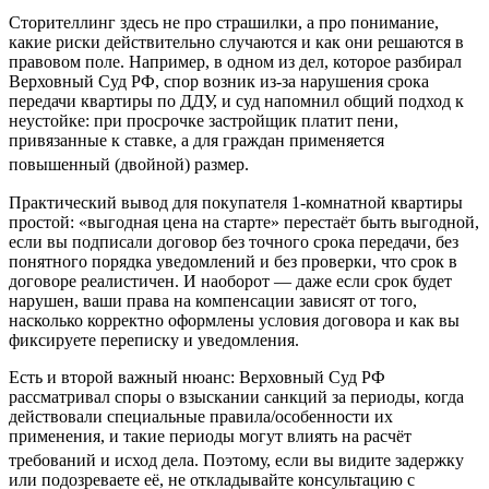
Сторителлинг здесь не про страшилки, а про понимание,
какие риски действительно случаются и как они решаются в
правовом поле. Например, в одном из дел, которое разбирал
Верховный Суд РФ, спор возник из-за нарушения срока
передачи квартиры по ДДУ, и суд напомнил общий подход к
неустойке: при просрочке застройщик платит пени,
привязанные к ставке, а для граждан применяется
повышенный (двойной) размер.
Практический вывод для покупателя 1-комнатной квартиры
простой: «выгодная цена на старте» перестаёт быть выгодной,
если вы подписали договор без точного срока передачи, без
понятного порядка уведомлений и без проверки, что срок в
договоре реалистичен. И наоборот — даже если срок будет
нарушен, ваши права на компенсации зависят от того,
насколько корректно оформлены условия договора и как вы
фиксируете переписку и уведомления.
Есть и второй важный нюанс: Верховный Суд РФ
рассматривал споры о взыскании санкций за периоды, когда
действовали специальные правила/особенности их
применения, и такие периоды могут влиять на расчёт
требований и исход дела.
Поэтому, если вы видите задержку
или подозреваете её, не откладывайте консультацию с