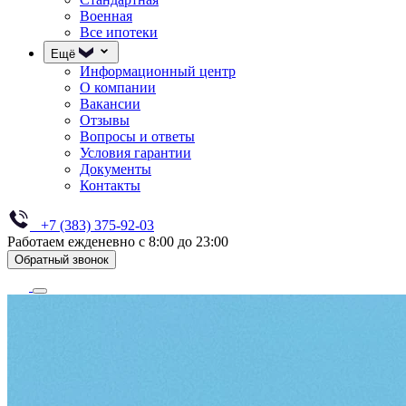
Военная
Все ипотеки
Ещё
Информационный центр
О компании
Вакансии
Отзывы
Вопросы и ответы
Условия гарантии
Документы
Контакты
+7 (383) 375-92-03
Работаем ежденевно с 8:00 до 23:00
Обратный звонок