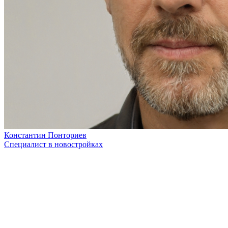
Константин Понториев
Специалист в новостройках