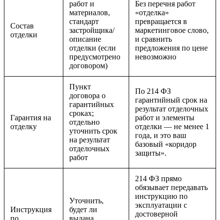
работ и
Без перечня работ
материалов,
«отделка»
стандарт
превращается в
Состав
застройщика/
маркетинговое слово,
отделки
описание
и сравнить
отделки (если
предложения по цене
предусмотрено
невозможно
договором)
Пункт
По 214 ФЗ
договора о
гарантийный срок на
гарантийных
результат отделочных
сроках;
Гарантия на
работ и элементы
отдельно
отделку
отделки — не менее 1
уточнить срок
года, и это ваш
на результат
базовый «коридор
отделочных
защиты».
работ
214 ФЗ прямо
обязывает передавать
инструкцию по
Уточнить,
эксплуатации с
Инструкция
будет ли
достоверной
по
выдана