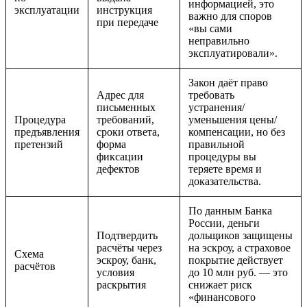
информацией, это
эксплуатации
инструкция
важно для споров
при передаче
«вы сами
неправильно
эксплуатировали».
Закон даёт право
Адрес для
требовать
письменных
устранения/
Процедура
требований,
уменьшения цены/
предъявления
сроки ответа,
компенсации, но без
претензий
форма
правильной
фиксации
процедуры вы
дефектов
теряете время и
доказательства.
По данным Банка
России, деньги
Подтвердить
дольщиков защищены
расчёты через
на эскроу, а страховое
Схема
эскроу, банк,
покрытие действует
расчётов
условия
до 10 млн руб. — это
раскрытия
снижает риск
«финансового