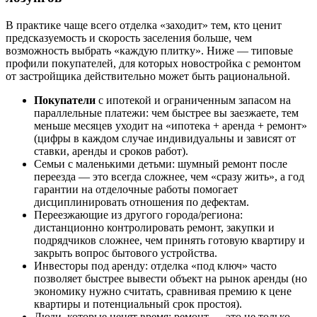
В практике чаще всего отделка «заходит» тем, кто ценит
предсказуемость и скорость заселения больше, чем
возможность выбрать «каждую плитку». Ниже — типовые
профили покупателей, для которых новостройка с ремонтом
от застройщика действительно может быть рациональной.
Покупатели
с ипотекой и ограниченным запасом на
параллельные платежи: чем быстрее вы заезжаете, тем
меньше месяцев уходит на «ипотека + аренда + ремонт»
(цифры в каждом случае индивидуальны и зависят от
ставки, аренды и сроков работ).
Семьи с маленькими детьми: шумный ремонт после
переезда — это всегда сложнее, чем «сразу жить», а год
гарантии на отделочные работы помогает
дисциплинировать отношения по дефектам.
Переезжающие из другого города/региона:
дистанционно контролировать ремонт, закупки и
подрядчиков сложнее, чем принять готовую квартиру и
закрыть вопрос бытового устройства.
Инвесторы под аренду: отделка «под ключ» часто
позволяет быстрее вывести объект на рынок аренды (но
экономику нужно считать, сравнивая премию к цене
квартиры и потенциальный срок простоя).
Люди, которые ценят время: ремонт — это не только