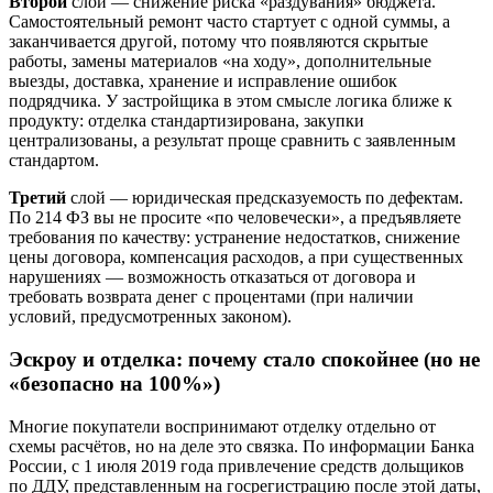
Второй
слой — снижение риска «раздувания» бюджета.
Самостоятельный ремонт часто стартует с одной суммы, а
заканчивается другой, потому что появляются скрытые
работы, замены материалов «на ходу», дополнительные
выезды, доставка, хранение и исправление ошибок
подрядчика. У застройщика в этом смысле логика ближе к
продукту: отделка стандартизирована, закупки
централизованы, а результат проще сравнить с заявленным
стандартом.
Третий
слой — юридическая предсказуемость по дефектам.
По 214 ФЗ вы не просите «по человечески», а предъявляете
требования по качеству: устранение недостатков, снижение
цены договора, компенсация расходов, а при существенных
нарушениях — возможность отказаться от договора и
требовать возврата денег с процентами (при наличии
условий, предусмотренных законом).
Эскроу и отделка: почему стало спокойнее (но не
«безопасно на 100%»)
Многие покупатели воспринимают отделку отдельно от
схемы расчётов, но на деле это связка. По информации Банка
России, с 1 июля 2019 года привлечение средств дольщиков
по ДДУ, представленным на госрегистрацию после этой даты,