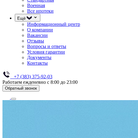
Военная
Все ипотеки
Ещё
Информационный центр
О компании
Вакансии
Отзывы
Вопросы и ответы
Условия гарантии
Документы
Контакты
+7 (383) 375-92-03
Работаем ежденевно с 8:00 до 23:00
Обратный звонок