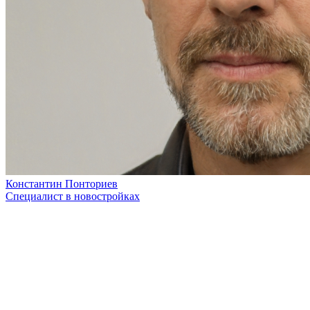
Константин Понториев
Специалист в новостройках