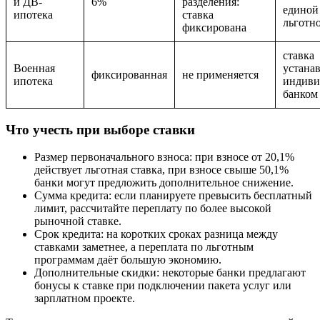
и ДВ-
6%
разделения:
единой
ипотека
ставка
льготно
фиксирована
ставка
Военная
устана
фиксированная
не применяется
ипотека
индиви
банком
Что учесть при выборе ставки
Размер первоначального взноса: при взносе от 20,1%
действует льготная ставка, при взносе свыше 50,1%
банки могут предложить дополнительное снижение.
Сумма кредита: если планируете превысить бесплатный
лимит, рассчитайте переплату по более высокой
рыночной ставке.
Срок кредита: на коротких сроках разница между
ставками заметнее, а переплата по льготным
программам даёт большую экономию.
Дополнительные скидки: некоторые банки предлагают
бонусы к ставке при подключении пакета услуг или
зарплатном проекте.