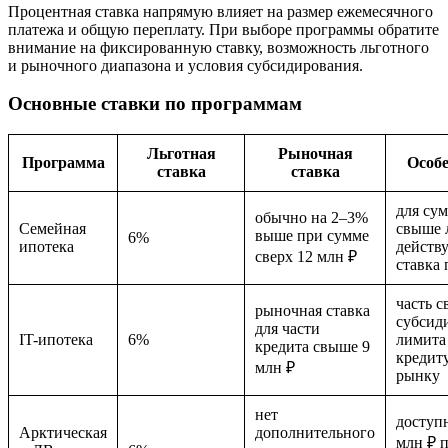
Процентная ставка напрямую влияет на размер ежемесячного
платежа и общую переплату. При выборе программы обратите
внимание на фиксированную ставку, возможность льготного
и рыночного диапазона и условия субсидирования.
Основные ставки по программам
Льготная
Рыночная
Программа
Особ
ставка
ставка
для су
обычно на 2–3%
Семейная
свыше 
выше при сумме
6%
ипотека
действ
сверх 12 млн ₽
ставка
часть с
рыночная ставка
субсид
для части
IT-ипотека
6%
лимита
кредита свыше 9
кредиту
млн ₽
рынку
нет
доступн
Арктическая
дополнительного
млн ₽ 