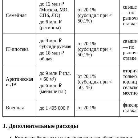
до 12 млн ₽
свыше
(Москва, МО,
от 20,1%
— по
Семейная
СПб, ЛО)
(субсидия при <
рыноч
50,1%)
до 6 млн ₽
ставке
(регионы)
до 9 млн ₽
свыше 
от 20,1%
субсидируемая
— по
IT-ипотека
(субсидия при <
рыноч
до 18 млн ₽
50,1%)
ставке
общая
втори
до 9 млн ₽ (пл.
от 20,1%
только
Арктическая
> 60 м²)
(субсидия при <
юрлиц
и ДВ
до 6 млн ₽
50,1%)
сельск
(меньше пл.)
местно
фиксир
Военная
от 20,1%
до 1 495 000 ₽
ставка
3. Дополнительные расходы
Комиссия банка за выдачу кредита и его обслуживание.