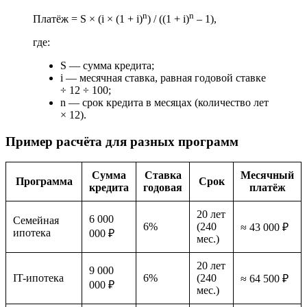
n
n
Платёж = S × (i × (1 + i)
) / ((1 + i)
– 1),
где:
S — сумма кредита;
i — месячная ставка, равная годовой ставке
÷ 12 ÷ 100;
n — срок кредита в месяцах (количество лет
× 12).
Пример расчёта для разных программ
Сумма
Ставка
Месячный
Программа
Срок
кредита
годовая
платёж
20 лет
6 000
Семейная
6%
(240
≈ 43 000 ₽
ипотека
000 ₽
мес.)
20 лет
9 000
IT-ипотека
6%
(240
≈ 64 500 ₽
000 ₽
мес.)