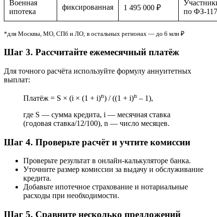
Военная
Участни
фиксированная
1 495 000 ₽
ипотека
по ФЗ-11
*для Москвы, МО, СПб и ЛО; в остальных регионах — до 6 млн ₽
Шаг 3. Рассчитайте ежемесячный платёж
Для точного расчёта используйте формулу аннуитетных
выплат:
n
n
Платёж = S × (i × (1 + i)
) / ((1 + i)
– 1),
где S — сумма кредита, i — месячная ставка
(годовая ставка/12/100), n — число месяцев.
Шаг 4. Проверьте расчёт и учтите комиссии
Проверьте результат в онлайн-калькуляторе банка.
Уточните размер комиссии за выдачу и обслуживание
кредита.
Добавьте ипотечное страхование и нотариальные
расходы при необходимости.
Шаг 5. Сравните несколько предложений