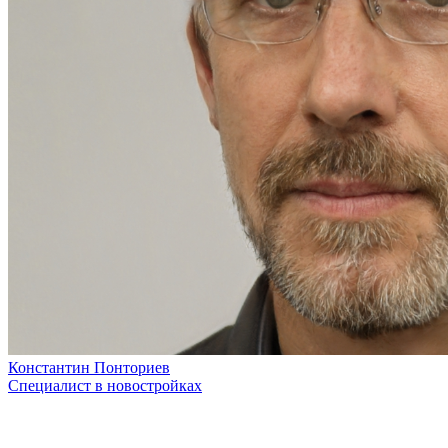
Константин Понториев
Специалист в новостройках