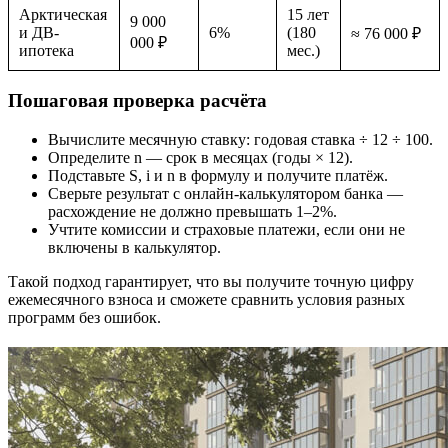
Арктическая
15 лет
9 000
и ДВ-
6%
(180
≈ 76 000 ₽
000 ₽
ипотека
мес.)
Пошаговая проверка расчёта
Вычислите месячную ставку: годовая ставка ÷ 12 ÷ 100.
Определите n — срок в месяцах (годы × 12).
Подставьте S, i и n в формулу и получите платёж.
Сверьте результат с онлайн-калькулятором банка —
расхождение не должно превышать 1–2%.
Учтите комиссии и страховые платежи, если они не
включены в калькулятор.
Такой подход гарантирует, что вы получите точную цифру
ежемесячного взноса и сможете сравнить условия разных
программ без ошибок.