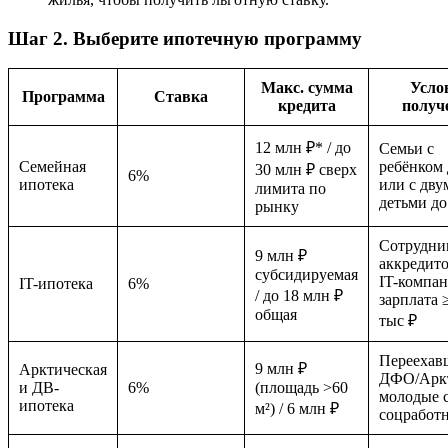
Шаг 2. Выберите ипотечную программу
Макс. сумма
Усло
Программа
Ставка
кредита
получ
12 млн ₽* / до
Семьи с
Семейная
ребёнком 
30 млн ₽ сверх
6%
ипотека
или с дву
лимита по
детьми до
рынку
Сотрудни
9 млн ₽
аккредит
субсидируемая
IT-компан
IT-ипотека
6%
/ до 18 млн ₽
зарплата 
общая
тыс ₽
Переехав
9 млн ₽
Арктическая
ДФО/Аркт
и ДВ-
6%
(площадь >60
молодые 
ипотека
м²) / 6 млн ₽
соцработ