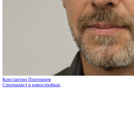
Константин Понториев
Специалист в новостройках