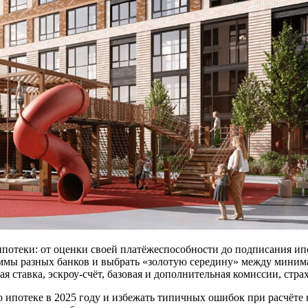
ипотеки: от оценки своей платёжеспособности до подписания ип
аммы разных банков и выбрать «золотую середину» между миним
 ставка, эскроу-счёт, базовая и дополнительная комиссии, стр
о ипотеке в 2025 году и избежать типичных ошибок при расчёте 