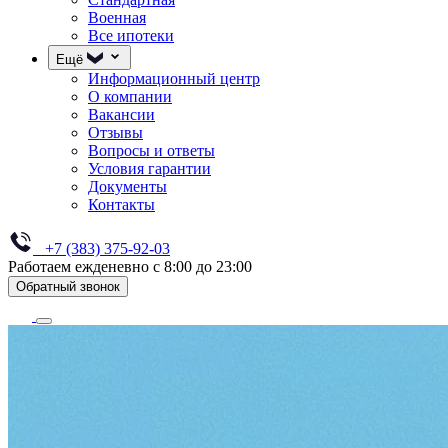
Военная
Все ипотеки
Ещё
Информационный центр
О компании
Вакансии
Отзывы
Вопросы и ответы
Условия гарантии
Документы
Контакты
+7 (383) 375-92-03
Работаем ежденевно с 8:00 до 23:00
Обратный звонок