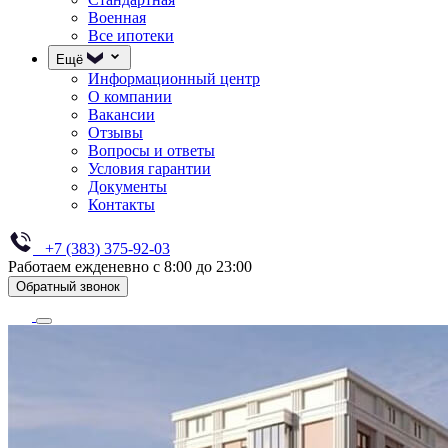
Военная
Все ипотеки
Ещё
Информационный центр
О компании
Вакансии
Отзывы
Вопросы и ответы
Условия гарантии
Документы
Контакты
+7 (383) 375-92-03
Работаем ежденевно с 8:00 до 23:00
Обратный звонок