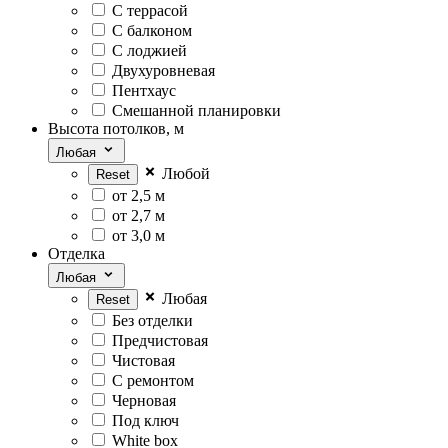
С террасой
С балконом
С лоджией
Двухуровневая
Пентхаус
Смешанной планировки
Высота потолков, м
Любая
Любой
от 2,5 м
от 2,7 м
от 3,0 м
Отделка
Любая
Любая
Без отделки
Предчистовая
Чистовая
С ремонтом
Черновая
Под ключ
White box