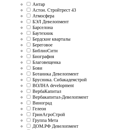
Антар
Астон. Стройтрест 43
Атмосфера
БЭЛ Девелопмент
Барселона
Баутехник
Бердские кварталы
Береговое
БиблиоСити
Биография
Благовещенка
Бови
Ботаника Девелопмент
Брусника. Сибакадемстрой
ВОЛНА development
ВербаКапитал
Вербакапитал-Девелопмент
Виноград
Гелеон
ГринАгроСтрой
Группа Мета
ДОМ.РФ Девелопмент