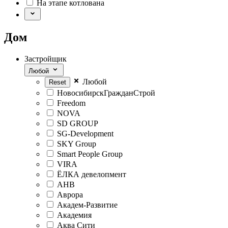
На этапе котлована
Дом
Застройщик
Любой
Любой
НовосибирскГражданСтрой
Freedom
NOVA
SD GROUP
SG-Development
SKY Group
Smart People Group
VIRA
ЁЛКА девелопмент
АНВ
Аврора
Академ-Развитие
Академия
Аква Сити