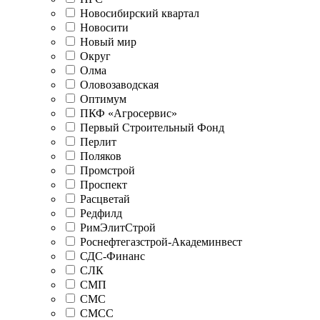
Новосибирский квартал
Новосити
Новый мир
Округ
Олма
Оловозаводская
Оптимум
ПКФ «Агросервис»
Первый Строительный Фонд
Перлит
Поляков
Промстрой
Проспект
Расцветай
Редфилд
РимЭлитСтрой
Роснефтегазстрой-Академинвест
СДС-Финанс
СЛК
СМП
СМС
СМСС