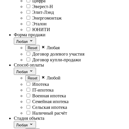
Цифра
Эверест-Н
Элит-Лэнд
Энергомонтаж
Эталон
ЮНИТИ
Форма продажи
Любая
Любая
Договор долевого участия
Договор купли-продажи
Способ оплаты
Любая
Любой
Ипотека
IT-ипотека
Военная ипотека
Семейная ипотека
Сельская ипотека
Наличный расчёт
Стадия объекта
Любая