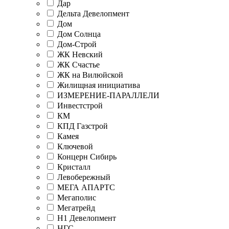
Дар
Дельта Девелопмент
Дом
Дом Солнца
Дом-Строй
ЖК Невский
ЖК Счастье
ЖК на Вилюйской
Жилищная инициатива
ИЗМЕРЕНИЕ-ПАРАЛЛЕЛИ
Инвестстрой
КМ
КПД Газстрой
Камея
Ключевой
Концерн Сибирь
Кристалл
Левобережный
МЕГА АПАРТС
Мегаполис
Мегатрейд
Н1 Девелопмент
НГС