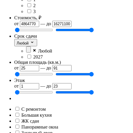
2
3
Стоимость, ₽
от
—
до
Срок сдачи
Любой
Любой
2027
Общая площадь (кв.м.)
от
—
до
Этаж
от
—
до
С ремонтом
Большая кухня
ЖК сдан
Панорамные окна
Закрытый двор