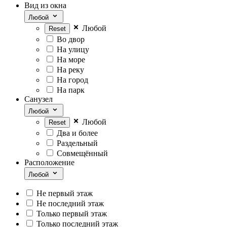
Вид из окна
Любой
Любой
Во двор
На улицу
На море
На реку
На город
На парк
Санузел
Любой
Любой
Два и более
Раздельный
Совмещённый
Расположение
Любой
Не первый этаж
Не последний этаж
Только первый этаж
Только последний этаж