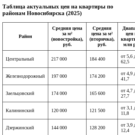
Таблица актуальных цен на квартиры по
районам Новосибирска (2025)
Средняя цена
Средняя
Диап
за м²
цена за м²
цен 
Район
(новостройка),
(вторичка),
кварт
руб.
руб.
млн р
от 5,6 
Центральный
217 000
184 400
62,5
от 4,9 
Железнодорожный
197 000
174 200
41,7
от 4,7 
Заельцовский
174 000
165 600
27,7
от 3,1 
Калининский
120 000
121 500
11,8
от 3,9 
Дзержинский
144 000
128 200
12,4