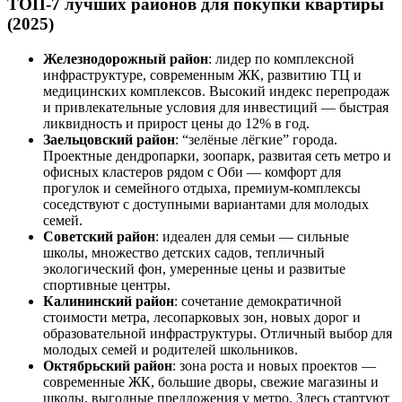
ТОП-7 лучших районов для покупки квартиры
(2025)
Железнодорожный район
: лидер по комплексной
инфраструктуре, современным ЖК, развитию ТЦ и
медицинских комплексов. Высокий индекс перепродаж
и привлекательные условия для инвестиций — быстрая
ликвидность и прирост цены до 12% в год.
Заельцовский район
: “зелёные лёгкие” города.
Проектные дендропарки, зоопарк, развитая сеть метро и
офисных кластеров рядом с Оби — комфорт для
прогулок и семейного отдыха, премиум-комплексы
соседствуют с доступными вариантами для молодых
семей.
Советский район
: идеален для семьи — сильные
школы, множество детских садов, тепличный
экологический фон, умеренные цены и развитые
спортивные центры.
Калининский район
: сочетание демократичной
стоимости метра, лесопарковых зон, новых дорог и
образовательной инфраструктуры. Отличный выбор для
молодых семей и родителей школьников.
Октябрьский район
: зона роста и новых проектов —
современные ЖК, большие дворы, свежие магазины и
школы, выгодные предложения у метро. Здесь стартуют