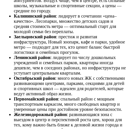
абитуриентов. Воздух чище, чем в центре, есть сильные
школы, музыкальные и спортивные секции, а цены —
средние по городу.
Калининский район
: лидирует в сочетании «цена–
качество». Лесопарки, множество детских садов и
средняя стоимость метра — оптимальный старт для
молодой семьи без переплаты.
Заельцовский район
: престиж и развитая
инфраструктура, Новый зоопарк, кафе и парки, удобное
метро — подходит для тех, кто ценит баланс быстрой
логистики и семейных прогулок.
Ленинский район
: лидирует по числу дошкольных
учреждений и семейных парков, квартиры иногда
дешевле, чем в соседних районах, но инфраструктура не
уступает центральным кварталам.
Октябрьский район
: много новых ЖК с собственными
развивающими центрами, парками, секциями для детей
и спортивных школ — идеален для родителей, которые
ведут активный образ жизни.
Первомайский район
: спальный район с мощным
транспортным каркасом, много свободных квартир и
умеренные цены при достойном уровне безопасности.
Железнодорожный район
: развивающаяся зона с
выездом в центр и перспективой роста цен, хорош для
тех, кому важно быть ближе к деловой жизни города и