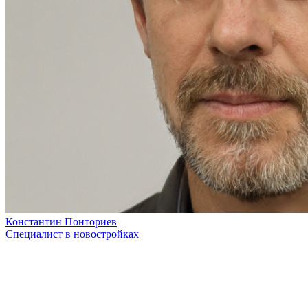
Константин Понториев
Специалист в новостройках