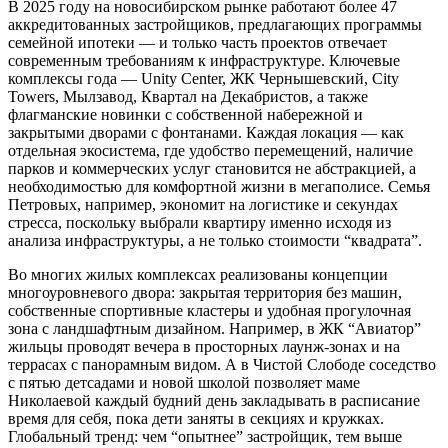
В 2025 году на новосибирском рынке работают более 47
аккредитованных застройщиков, предлагающих программы
семейной ипотеки — и только часть проектов отвечает
современным требованиям к инфраструктуре. Ключевые
комплексы года — Unity Center, ЖК Чернышевский, City
Towers, Мылзавод, Квартал на Декабристов, а также
флагманские новинки с собственной набережной и
закрытыми дворами с фонтанами. Каждая локация — как
отдельная экосистема, где удобство перемещений, наличие
парков и коммерческих услуг становится не абстракцией, а
необходимостью для комфортной жизни в мегаполисе. Семья
Петровых, например, экономит на логистике и секундах
стресса, поскольку выбрали квартиру именно исходя из
анализа инфраструктуры, а не только стоимости “квадрата”.
Во многих жилых комплексах реализованы концепции
многоуровневого двора: закрытая территория без машин,
собственные спортивные кластеры и удобная прогулочная
зона с ландшафтным дизайном. Например, в ЖК “Авиатор”
жильцы проводят вечера в просторных лаунж-зонах и на
террасах с панорамным видом. А в Чистой Слободе соседство
с пятью детсадами и новой школой позволяет маме
Николаевой каждый будний день закладывать в расписание
время для себя, пока дети заняты в секциях и кружках.
Глобальный тренд: чем “опытнее” застройщик, тем выше