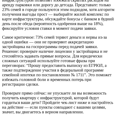
инфраструктурой позволяет избежать скрытых расходов на
аренду парковки или дорогу до детсада. Представьте: только
23% семей в городе пользуются этим подходом, хотя алгоритм
получения выгоды прост — выбирайте жилой комплекс по
карте инфраструктуры, обсуждайте бонусы с банком в будний
день после обеда (вероятность одобрения выше на 18%),
фиксируйте условия ставки в момент подачи заявки.
Самое критичное: 73% семей теряют деньги и нервы из-за
одной ошибки — они не проверяют аккредитацию
застройщика на госпрограммы перед подачей заявки.
Решение: проверьте наличие лицензии у застройщика и не
стесняйтесь задавать прямые вопросы. Для юридически
сложных ситуаций используйте готовые фразы при
переговорах: “Прошу предоставить выписку из ЕГРЮЛ, а
также подтверждение участия в федеральной программе
семейной ипотеки по постановлению № 1711”. Это поможет
избежать головной боли и временных потерь при
регистрации сделки.
Проверьте прямо сейчас: не упускаете ли вы возможность
получить квартиру с инфраструктурой, которой будут
гордиться ваши дети? Пройдите чек-лист ниже и настройтесь
на действие — если пункты совпадают с вашими целями,
значит, вы двигаетесь в верном направлении.