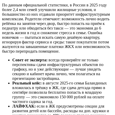
По данным официальной статистики, в России в 2025 году
более 2,4 млн семей улучшили жилищные условия, и
большинство из них отдавали приоритет инфраструктурным
комплексам. Родители отмечают: возможность лично водить
ребёнка на занятия через двор, быстро попасть на приём к
педиатру или обходиться без такси — это экономия до 6
недель жизни в год и снижение стресса в семье. Ошибка
новичков — пытаться искать самую дешёвую квартиру,
игнорируя фактор сервиса и среды: такие покупатели потом
жалуются на завышенные платежи ЖКХ или невозможность
быстро перепродать помещение.
Совет от эксперта:
всегда проверяйте не только
перспективы сдачи инфраструктурных объектов по
графику, но и уже действующие — лучше увидеть
секцию и кабинет врача лично, чем полагаться на
презентацию застройщика.
Реальный кейс:
в августе 2025-го семья Баландиных
вложилась в трёшку в ЖК, где сдача детсада прямо в
сентябре позволила бесплатно попасть в младшую
группу — это сэкономило 150 000 рублей на оплате
частного садика за год.
ЛАЙФХАК:
если в ЖК предусмотрены секции для
развития детей или бассейн, расходы на доп. кружки и