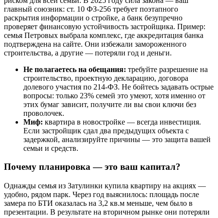
риском для всей семьи. В 2025 году сила закона — ваш
главный союзник: ст. 10 ФЗ-256 требует поэтапного
раскрытия информации о стройке, а банк безупречно
проверяет финансовую устойчивость застройщика. Пример:
семья Петровых выбрала комплекс, где аккредитация банка
подтверждена на сайте. Они избежали замороженного
строительства, а другие — потеряли год и деньги.
Не полагаетесь на обещания:
требуйте разрешение на
строительство, проектную декларацию, договора
долевого участия по 214-ФЗ. Не бойтесь задавать острые
вопросы: только 23% семей это умеют, хотя именно от
этих бумаг зависит, получите ли вы свои ключи без
проволочек.
Миф:
квартира в новостройке — всегда инвестиция.
Если застройщик сдал два предыдущих объекта с
задержкой, анализируйте причины — это защита вашей
семьи и средств.
Почему планировка — это ваш капитал?
Однажды семья из Затулинки купила квартиру на акциях —
удобно, рядом парк. Через год выяснилось: площадь после
замера по БТИ оказалась на 3,2 кв.м меньше, чем было в
презентации. В результате на вторичном рынке они потеряли