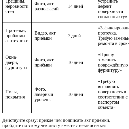
Трещины,
устранить
Фото, акт
неровности
14 дней
дефект
разногласий
стен
поверхности
согласно акту»
«Зафиксирован
Протечки,
Видео, акт
протечка.
проблемы
7 дней
приёмки
Требую замены
сантехники
ремонта в срок
«Прошу
Окна-
Фото, акт
заменить
двери,
10 дней
приёмки
повреждённую
фурнитура
фурнитуру»
«Требую
выровнять
Фото,
Полы,
поверхность в
лазерный
10 дней
покрытия
соответствии с
уровень
паспортом
объекта»
Действуйте сразу: прежде чем подписать акт приёмки,
пройдите по этому чек-листу вместе с независимым