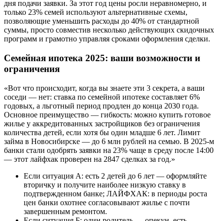
дня подачи заявки. За этот год цены росли неравномерно, и
только 23% семей используют альтернативные схемы,
позволяющие уменьшить расходы до 40% от стандартной
суммы, просто совместив несколько действующих скидочных
программ и грамотно управляя сроками оформления сделки.
Семейная ипотека 2025: ваши возможности и
ограничения
«Вот что происходит, когда вы знаете эти 3 секрета, а ваши
соседи — нет: ставка по семейной ипотеке составляет 6%
годовых, а льготный период продлен до конца 2030 года.
Основное преимущество — гибкость: можно купить готовое
жилье у аккредитованных застройщиков без ограничения
количества детей, если хотя бы один младше 6 лет. Лимит
займа в Новосибирске — до 6 млн рублей на семью. В 2025-м
банки стали одобрять заявки на 23% чаще в среду после 14:00
— этот лайфхак проверен на 2847 сделках за год.»
Если ситуация А: есть 2 детей до 6 лет — оформляйте
вторичку и получите наиболее низкую ставку в
подтвержденном банке; ЛАЙФХАК: в периоды роста
цен банки охотнее согласовывают жилье с почти
завершенным ремонтом.
Если ситуация Б: один родитель — опекун, есть