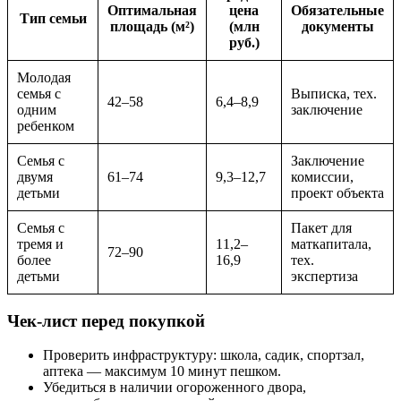
Оптимальная
цена
Обязательные
Тип семьи
площадь (м²)
(млн
документы
руб.)
Молодая
семья с
Выписка, тех.
42–58
6,4–8,9
одним
заключение
ребенком
Семья с
Заключение
двумя
61–74
9,3–12,7
комиссии,
детьми
проект объекта
Семья с
Пакет для
тремя и
11,2–
маткапитала,
72–90
более
16,9
тех.
детьми
экспертиза
Чек-лист перед покупкой
Проверить инфраструктуру: школа, садик, спортзал,
аптека — максимум 10 минут пешком.
Убедиться в наличии огороженного двора,