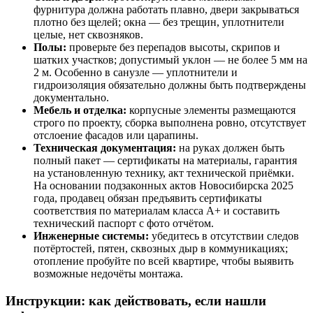
фурнитура должна работать плавно, двери закрываться
плотно без щелей; окна — без трещин, уплотнители
целые, нет сквозняков.
Полы:
проверьте без перепадов высоты, скрипов и
шатких участков; допустимый уклон — не более 5 мм на
2 м. Особенно в санузле — уплотнители и
гидроизоляция обязательно должны быть подтверждены
документально.
Мебель и отделка:
корпусные элементы размещаются
строго по проекту, сборка выполнена ровно, отсутствует
отслоение фасадов или царапины.
Техническая документация:
на руках должен быть
полный пакет — сертификаты на материалы, гарантия
на установленную технику, акт технической приёмки.
На основании подзаконных актов Новосибирска 2025
года, продавец обязан предъявить сертификаты
соответствия по материалам класса А+ и составить
технический паспорт с фото отчётом.
Инженерные системы:
убедитесь в отсутствии следов
потёртостей, пятен, сквозных дыр в коммуникациях;
отопление пробуйте по всей квартире, чтобы выявить
возможные недочёты монтажа.
Инструкции: как действовать, если нашли