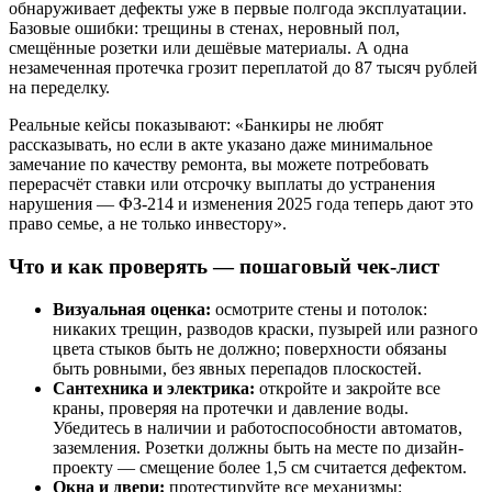
обнаруживает дефекты уже в первые полгода эксплуатации.
Базовые ошибки: трещины в стенах, неровный пол,
смещённые розетки или дешёвые материалы. А одна
незамеченная протечка грозит переплатой до 87 тысяч рублей
на переделку.
Реальные кейсы показывают: «Банкиры не любят
рассказывать, но если в акте указано даже минимальное
замечание по качеству ремонта, вы можете потребовать
перерасчёт ставки или отсрочку выплаты до устранения
нарушения — ФЗ-214 и изменения 2025 года теперь дают это
право семье, а не только инвестору».
Что и как проверять — пошаговый чек-лист
Визуальная оценка:
осмотрите стены и потолок:
никаких трещин, разводов краски, пузырей или разного
цвета стыков быть не должно; поверхности обязаны
быть ровными, без явных перепадов плоскостей.
Сантехника и электрика:
откройте и закройте все
краны, проверяя на протечки и давление воды.
Убедитесь в наличии и работоспособности автоматов,
заземления. Розетки должны быть на месте по дизайн-
проекту — смещение более 1,5 см считается дефектом.
Окна и двери:
протестируйте все механизмы: