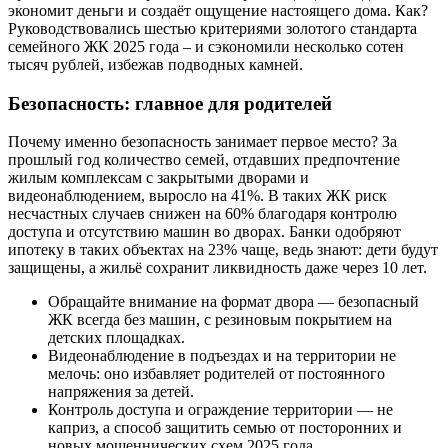
экономит деньги и создаёт ощущение настоящего дома. Как?
Руководствовались шестью критериями золотого стандарта
семейного ЖК 2025 года – и сэкономили несколько сотен
тысяч рублей, избежав подводных камней.
Безопасность: главное для родителей
Почему именно безопасность занимает первое место? За
прошлый год количество семей, отдавших предпочтение
жилым комплексам с закрытыми дворами и
видеонаблюдением, выросло на 41%. В таких ЖК риск
несчастных случаев снижен на 60% благодаря контролю
доступа и отсутствию машин во дворах. Банки одобряют
ипотеку в таких объектах на 23% чаще, ведь знают: дети будут
защищены, а жильё сохранит ликвидность даже через 10 лет.
Обращайте внимание на формат двора — безопасный
ЖК всегда без машин, с резиновым покрытием на
детских площадках.
Видеонаблюдение в подъездах и на территории не
мелочь: оно избавляет родителей от постоянного
напряжения за детей.
Контроль доступа и ограждение территории — не
каприз, а способ защитить семью от посторонних и
новых мошеннических схем 2025 года.