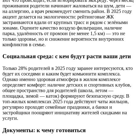
Вот что происходит, если игнорировать экосреду: через месяц
проживания родители начинают жаловаться на шум, дети —
на аллергию, а врач рекомендует сменить район. В 2025 году
акцент делается на экологичности: рейтинговые ЖК
застраиваются вдали от крупных трасс и рядом с зелёными
зонами. Оцените качество воздухо фильтрации, наличие
парка, удалённость от промзон (не менее 1,5 км) — это не
только здоровье, но и снижение вероятности внутренних
конфликтов в семье.
Социальная среда: с кем будут расти ваши дети
Только 28% родителей в 2025 году заранее интересуются, кто
будет их соседями и каким будет комьюнити комплекса.
Однако именно здоровая атмосфера в жилом комплексе
определяет комфорт: наличие детских и спортивных клубов,
общее пространство для родителей (школа, летом —
площадка, зимой — каток) формируют безопасную среду. В
топ-жилых комплексах 2025 года действуют чаты жильцов,
регулярно проходят семейные праздники, а банки и
застройщики поощряют инициативу жителей скидками на
услуги.
Документы: к чему готовиться