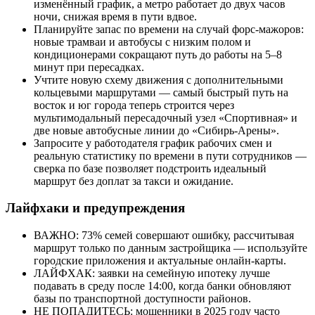
изменённый график, а метро работает до двух часов
ночи, снижая время в пути вдвое.
Планируйте запас по времени на случай форс-мажоров:
новые трамваи и автобусы с низким полом и
кондиционерами сокращают путь до работы на 5–8
минут при пересадках.
Учтите новую схему движения с дополнительными
кольцевыми маршрутами — самый быстрый путь на
восток и юг города теперь строится через
мультимодальный пересадочный узел «Спортивная» и
две новые автобусные линии до «Сибирь-Арены».
Запросите у работодателя график рабочих смен и
реальную статистику по времени в пути сотрудников —
сверка по базе позволяет подстроить идеальный
маршрут без доплат за такси и ожидание.
Лайфхаки и предупреждения
ВАЖНО: 73% семей совершают ошибку, рассчитывая
маршрут только по данным застройщика — используйте
городские приложения и актуальные онлайн-карты.
ЛАЙФХАК: заявки на семейную ипотеку лучше
подавать в среду после 14:00, когда банки обновляют
базы по транспортной доступности районов.
НЕ ПОПАДИТЕСЬ: мошенники в 2025 году часто