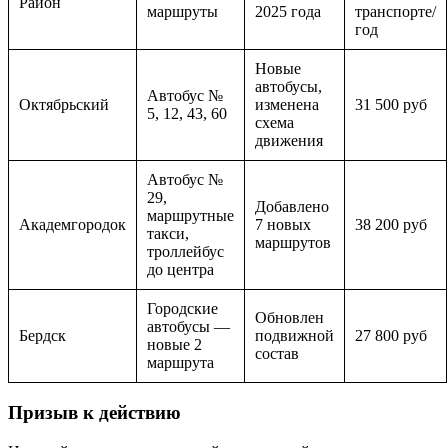
Район
маршруты
2025 года
транспорте/
год
Новые
автобусы,
Автобус №
Октябрьский
изменена
31 500 руб
5, 12, 43, 60
схема
движения
Автобус №
29,
Добавлено
маршрутные
Академгородок
7 новых
38 200 руб
такси,
маршрутов
троллейбус
до центра
Городские
Обновлен
автобусы —
Бердск
подвижной
27 800 руб
новые 2
состав
маршрута
Призыв к действию