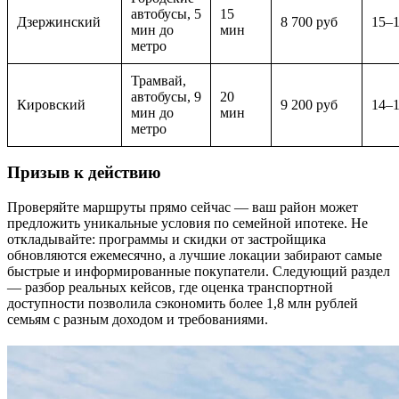
автобусы, 5
15
Дзержинский
8 700 руб
15–
мин до
мин
метро
Трамвай,
автобусы, 9
20
Кировский
9 200 руб
14–
мин до
мин
метро
Призыв к действию
Проверяйте маршруты прямо сейчас — ваш район может
предложить уникальные условия по семейной ипотеке. Не
откладывайте: программы и скидки от застройщика
обновляются ежемесячно, а лучшие локации забирают самые
быстрые и информированные покупатели. Следующий раздел
— разбор реальных кейсов, где оценка транспортной
доступности позволила сэкономить более 1,8 млн рублей
семьям с разным доходом и требованиями.