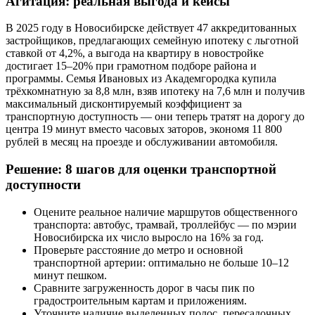
Агитация: реальная выгода и кейсы
В 2025 году в Новосибирске действует 47 аккредитованных
застройщиков, предлагающих семейную ипотеку с льготной
ставкой от 4,2%, а выгода на квартиру в новостройке
достигает 15–20% при грамотном подборе района и
программы. Семья Ивановых из Академгородка купила
трёхкомнатную за 8,8 млн, взяв ипотеку на 7,6 млн и получив
максимальный дисконтируемый коэффициент за
транспортную доступность — они теперь тратят на дорогу до
центра 19 минут вместо часовых заторов, экономя 11 800
рублей в месяц на проезде и обслуживании автомобиля.
Решение: 8 шагов для оценки транспортной
доступности
Оцените реальное наличие маршрутов общественного
транспорта: автобус, трамвай, троллейбус — по мэрии
Новосибирска их число выросло на 16% за год.
Проверьте расстояние до метро и основной
транспортной артерии: оптимально не больше 10–12
минут пешком.
Сравните загруженность дорог в часы пик по
градостроительным картам и приложениям.
Уточните наличие выделенных полос, пересадочных