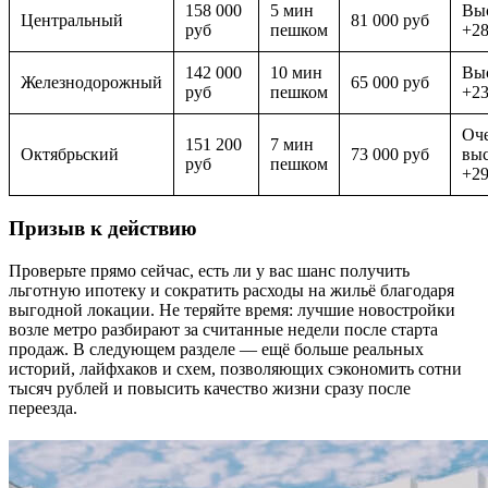
158 000
5 мин
Выс
Центральный
81 000 руб
руб
пешком
+2
142 000
10 мин
Выс
Железнодорожный
65 000 руб
руб
пешком
+2
Оч
151 200
7 мин
Октябрьский
73 000 руб
выс
руб
пешком
+2
Призыв к действию
Проверьте прямо сейчас, есть ли у вас шанс получить
льготную ипотеку и сократить расходы на жильё благодаря
выгодной локации. Не теряйте время: лучшие новостройки
возле метро разбирают за считанные недели после старта
продаж. В следующем разделе — ещё больше реальных
историй, лайфхаков и схем, позволяющих сэкономить сотни
тысяч рублей и повысить качество жизни сразу после
переезда.