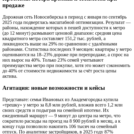
продаже
Дорожная сеть Новосибирска в период с января по сентябрь
2025 года подверглась масштабной оптимизации. Результат —
районы, нахождение которых в пешей доступности к метро
(до 12 минут) размывают ценовой диапазон: средняя цена
квадратного метра составляет 151,2 тыс. рублей, а
ликвидность выше на 29% по сравнению с удалёнными
районами. Статистика последних 9 месяцев: квартиры у метро
оцениваются на 18–23% дороже при перепродаже, а спрос на
них вырос на 40%. Только 23% семей учитывают
преимущества метро при покупке, хотя это может сэкономить
до 40% от стоимости недвижимости за счёт роста цены
актива.
Агитация: новые возможности и кейсы
Представьте: семья Ивановых из Академгородка купила
«трешку» у метро за 8,8 млн рублей, вложив всего 1,2 млн
своих средств и подыграв на семейной ипотеке. Их
ежедневный маршрут — 9 минут до центра на метро, что
сократило расходы на проезд на 8 900 рублей в месяц, а к
концу года позволило накопить 106 тысяч на семейный
отпуск. По аналитике застройщиков, в 2025 году 87%