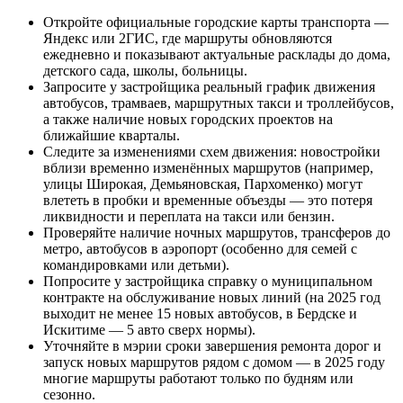
Откройте официальные городские карты транспорта —
Яндекс или 2ГИС, где маршруты обновляются
ежедневно и показывают актуальные расклады до дома,
детского сада, школы, больницы.
Запросите у застройщика реальный график движения
автобусов, трамваев, маршрутных такси и троллейбусов,
а также наличие новых городских проектов на
ближайшие кварталы.
Следите за изменениями схем движения: новостройки
вблизи временно изменённых маршрутов (например,
улицы Широкая, Демьяновская, Пархоменко) могут
влететь в пробки и временные объезды — это потеря
ликвидности и переплата на такси или бензин.
Проверяйте наличие ночных маршрутов, трансферов до
метро, автобусов в аэропорт (особенно для семей с
командировками или детьми).
Попросите у застройщика справку о муниципальном
контракте на обслуживание новых линий (на 2025 год
выходит не менее 15 новых автобусов, в Бердске и
Искитиме — 5 авто сверх нормы).
Уточняйте в мэрии сроки завершения ремонта дорог и
запуск новых маршрутов рядом с домом — в 2025 году
многие маршруты работают только по будням или
сезонно.