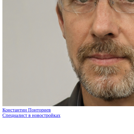
Константин Понториев
Специалист в новостройках