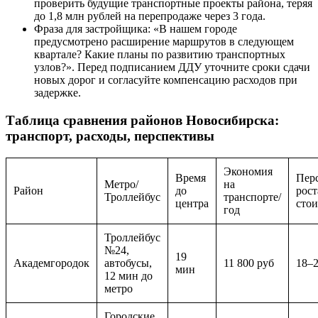
проверить будущие транспортные проекты района, теряя
до 1,8 млн рублей на перепродаже через 3 года.
Фраза для застройщика: «В нашем городе
предусмотрено расширение маршрутов в следующем
квартале? Какие планы по развитию транспортных
узлов?». Перед подписанием ДДУ уточните сроки сдачи
новых дорог и согласуйте компенсацию расходов при
задержке.
Таблица сравнения районов Новосибирска:
транспорт, расходы, перспективы
Экономия
Время
Пер
Метро/
на
Район
до
рост
Троллейбус
транспорте/
центра
сто
год
Троллейбус
№24,
19
Академгородок
автобусы,
11 800 руб
18–
мин
12 мин до
метро
Городские