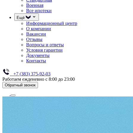
Военная
Все ипотеки
Ещё
Информационный центр
О компании
Вакансии
Отзывы
Вопросы и ответы
Условия гарантии
Документы
Контакты
+7 (383) 375-92-03
Работаем ежденевно с 8:00 до 23:00
Обратный звонок