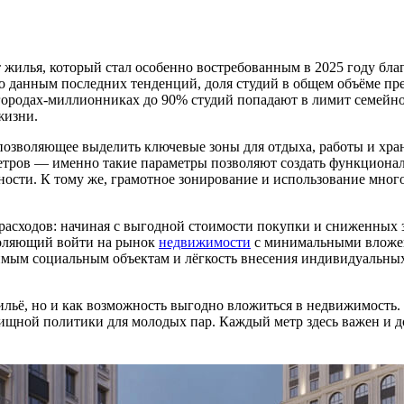
жилья, который стал особенно востребованным в 2025 году благ
о данным последних тенденций, доля студий в общем объёме пр
городах-миллионниках до 90% студий попадают в лимит семейно
жизни.
 позволяющее выделить ключевые зоны для отдыха, работы и хр
 метров — именно такие параметры позволяют создать функцион
ости. К тому же, грамотное зонирование и использование мног
 расходов: начиная с выгодной стоимости покупки и сниженных
воляющий войти на рынок
недвижимости
с минимальными вложен
имым социальным объектам и лёгкость внесения индивидуальных
ильё, но и как возможность выгодно вложиться в недвижимость.
ной политики для молодых пар. Каждый метр здесь важен и до