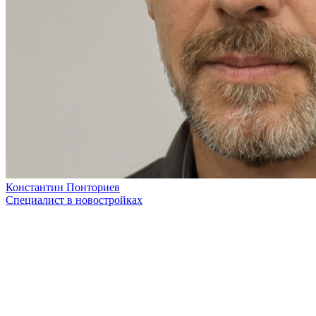
Константин Понториев
Специалист в новостройках