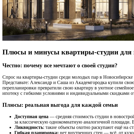
Плюсы и минусы квартиры-студии для
Честно: почему все мечтают о своей студии?
Спрос на квартиры-студии среди молодых пар в Новосибирске в
Представьте: Александр и Саша из Академгородка купили свою с
перепланировки превратили свою квартиру в уютное семейное п
ипотеку с гибкими условиями и индивидуальными скидками от
Плюсы: реальная выгода для каждой семьи
Доступная цена
— средняя стоимость студии в новостройк
за классическую однокомнатную аналогичной площади. В
Ликвидность
: такие объекты охотно раскупают ещё на 
Гибкая планировка:
нет внутренних стен — всё, от кух