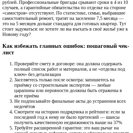
рублей. Профессиональные бригады срывают сроки в 4 из 10
случаев, а гарантийные обязательства по отделке на стороне
«самостроя» отсутствуют. По статистике, семьи, выбравшие
самостоятельный ремонт, тратят на заселение 7,5 месяца —
это на 5 месяцев дольше стандарта для готовых квартир. Тут
стоит задуматься: не хотите ли вы въехать в своё жильё уже к
Новому году?
Как избежать главных ошибок: пошаговый чек-
лист
Проверяйте смету в договоре: она должна содержать
полный список работ и материалов, а не «отделка под
ключ» без детализации
Заселяетесь только после осмотра: запишитесь на
приёмку со строительным экспертом — любые
царапины или неровности должны быть отражены в
акте приёма
Не подписывайте финальные акты до устранения всех
недочётов
Смотрите на историю подрядчика и рейтинги: если за
последний год к нему не было претензий — шансы
получить качественную недвижимость выше на 37%
Требуйте расширенной гарантии: это ваш рычаг на