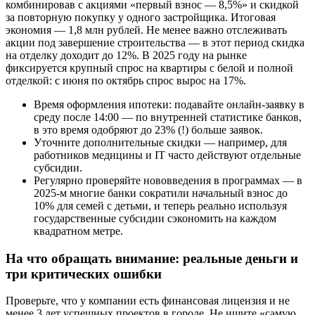
комбинировав с акциями «первый взнос — 8,5%» и скидкой
за повторную покупку у одного застройщика. Итоговая
экономия — 1,8 млн рублей. Не менее важно отслеживать
акции под завершение строительства — в этот период скидка
на отделку доходит до 12%. В 2025 году на рынке
фиксируется крупный спрос на квартиры с белой и полной
отделкой: с июня по октябрь спрос вырос на 17%.
Время оформления ипотеки: подавайте онлайн-заявку в
среду после 14:00 — по внутренней статистике банков,
в это время одобряют до 23% (!) больше заявок.
Уточните дополнительные скидки — например, для
работников медицины и IT часто действуют отдельные
субсидии.
Регулярно проверяйте нововведения в программах — в
2025-м многие банки сократили начальный взнос до
10% для семей с детьми, и теперь реально используя
государственные субсидии сэкономить на каждом
квадратном метре.
На что обращать внимание: реальные деньги и
три критических ошибки
Проверьте, что у компании есть финансовая лицензия и не
менее 3 лет успешных проектов в городе. Не ищите «самую