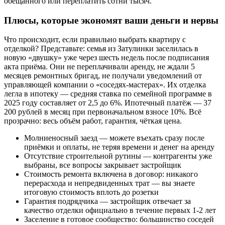
обещанного или переплатить сотни тысяч.
Плюсы, которые экономят ваши деньги и нервы
Что происходит, если правильно выбрать квартиру с
отделкой? Представьте: семья из Затулинки заселилась в
новую «двушку» уже через шесть недель после подписания
акта приёма. Они не переплачивали аренду, не ждали 5
месяцев ремонтных бригад, не получали уведомлений от
управляющей компании о «соседях-мастерах». Их отделка
легла в ипотеку — средняя ставка по семейной программе в
2025 году составляет от 2,5 до 6%. Ипотечный платёж — 37
200 рублей в месяц при первоначальном взносе 10%. Всё
прозрачно: весь объём работ, гарантия, чёткая цена.
Молниеносный заезд — можете въехать сразу после
приёмки и оплаты, не теряя времени и денег на аренду
Отсутствие строительной рутины — контрагенты уже
выбраны, все вопросы закрывает застройщик
Стоимость ремонта включена в договор: никакого
перерасхода и непредвиденных трат — вы знаете
итоговую стоимость вплоть до розетки
Гарантия подрядчика — застройщик отвечает за
качество отделки официально в течение первых 1-2 лет
Заселение в готовое сообщество: большинство соседей