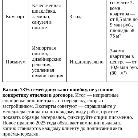
сегменте 2-
Качественная
комн.
шпаклёвка,
квартира —
Комфорт
ламинат,
3 года
от 8,5 млн до
санузел в
9 млн руб.,
плитке
площадь 58–
75 м²
Импортная
3-комн.
плитка,
квартиры в
дизайнерские
Премиум
Индивидуально
центре — от
решения,
10,9 млн руб.
усиленная
(80+ м²)
шумоизоляция
Важно: 73% семей допускают ошибку, не уточнив
конкретику отделки в договоре
. Итог — неприятные
сюрпризы: лишние траты на переделку, споры с
застройщиком. Эксперты советуют — спрашивайте у
менеджера стандарты по каждому виду работ, просите
показать образцы материалов, фиксируйте опции письменно.
Новое правило 2025 года обязывает компании выдавать
копию стандартов каждому клиенту до подписания акта
приёма-передачи.