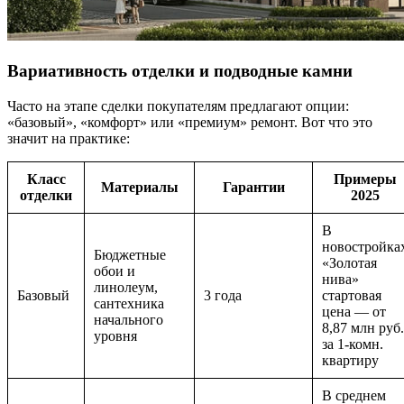
Вариативность отделки и подводные камни
Часто на этапе сделки покупателям предлагают опции:
«базовый», «комфорт» или «премиум» ремонт. Вот что это
значит на практике:
Класс
Примеры
Материалы
Гарантии
отделки
2025
В
новостройка
Бюджетные
«Золотая
обои и
нива»
линолеум,
Базовый
3 года
стартовая
сантехника
цена — от
начального
8,87 млн руб.
уровня
за 1-комн.
квартиру
В среднем