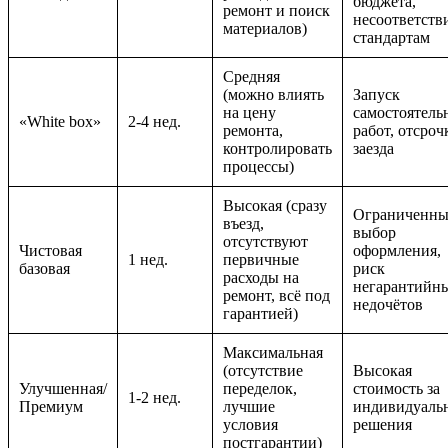
бюджета,
ремонт и поиск
несоответств
материалов)
стандартам
Средняя
(можно влиять
Запуск
на цену
самостоятель
«White box»
2-4 нед.
ремонта,
работ, отсроч
контролировать
заезда
процессы)
Высокая (сразу
Ограниченн
въезд,
выбор
отсутствуют
Чистовая
оформления,
1 нед.
первичные
базовая
риск
расходы на
негарантийн
ремонт, всё под
недочётов
гарантией)
Максимальная
(отсутствие
Высокая
Улучшенная/
переделок,
стоимость за
1-2 нед.
Премиум
лучшие
индивидуаль
условия
решения
постгарантии)