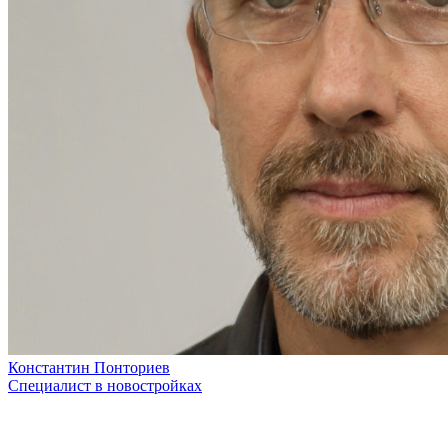
Константин Понториев
Специалист в новостройках