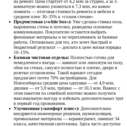
на ремонт. Цена стартует от 4,2 млн за студию, а за 3-
комнатную можно уложиться в 7,3 млн, но важно
помнить — итоговая стоимость ремонта и мебели в
среднем плюс 30–35% к «голым стенам».
Предчистовая («white box»):
Уже сделана стяжка пола,
выровнены стены и потолки, разведены основные
коммуникации. Покупателю останется выбрать
финишные материалы и не переплачивать за базовые
работы. Оптимально для тех, кто хочет быстрый и
бюджетный результат — доплата к цене жилья порядка
10–15%.
Базовая чистовая отделка:
Полностью готова для
немедленного въезда — ламинат или линолеум на полу,
обои на стенах, санузел полностью в плитке, двери и
розетки установлены. Такой вариант сегодня
предлагают почти 70% застройщиков. Для
Новосибирска средняя цена однушки — от 4,9 млн,
двушки — от 5,9 млн, трёшки — от 10,3 млн. Важно: с
этим пакетом по семейной ипотеке можно получить
максимальную выгоду и избежать дополнительных трат
в первый год проживания.
Улучшенная («комфорт плюс»):
Дополнительно
внедряются инженерные решения, шумоизоляция,
премиальные материалы — керамогранит, ламинат 34
класса, качественная сантехника. Здесь часто доступна