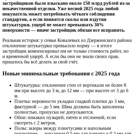
застройщиков было взыскано около 150 млрд рублей из-за
некачественной отделки. Уже весной 2025 года любой
покупатель может потребовать чёткого соблюдения
стандартов, а если появятся сколы или вздутия
штукатурки, ущерб не может превышать 30%
поверхности — иначе застройщик обязан все исправить.
Реальная история: у семьи Ковалевых из Дзержинского района
отклонение штукатурки превысило норму — в итоге
застройщик компенсировал им не только стоимость работ, но
и временной ущерб. А если бы они не знали своих прав,
пришлось бы всё делать за свой счёт.
Новые минимальные требования с 2025 года
Штукатурка: отклонение стен от вертикали не более 8
мм при высоте до 3 м, до 12 мм — при высоте от 3 до 6
м.
Плитка: неровности укладки гладкой плитки до 3 мм,
фактурной — до 5 мм. Швы должны быть заполнены
полностью, пропуски не допускаются.
Обои: никаких пузырей, пятен и отслоений, если
смотреть с 2 метров.
Полы: зазоры между плинтусами и напольным
покрытием — максимум 0,5 мм для паркета и 0,2 мм для