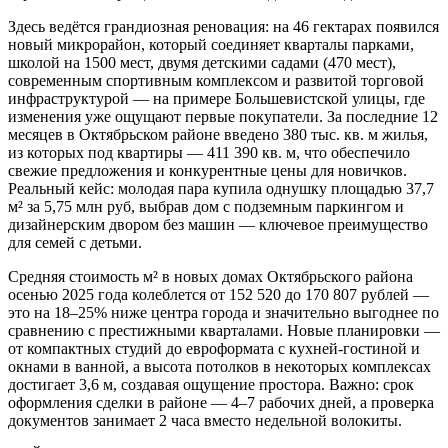
Здесь ведётся грандиозная реновация: на 46 гектарах появился
новый микрорайон, который соединяет кварталы парками,
школой на 1500 мест, двумя детскими садами (470 мест),
современным спортивным комплексом и развитой торговой
инфраструктурой — на примере Большевистской улицы, где
изменения уже ощущают первые покупатели. За последние 12
месяцев в Октябрьском районе введено 380 тыс. кв. м жилья,
из которых под квартиры — 411 390 кв. м, что обеспечило
свежие предложения и конкурентные цены для новичков.
Реальный кейс: молодая пара купила однушку площадью 37,7
м² за 5,75 млн руб, выбрав дом с подземным паркингом и
дизайнерским двором без машин — ключевое преимущество
для семей с детьми.
Средняя стоимость м² в новых домах Октябрьского района
осенью 2025 года колеблется от 152 520 до 170 807 рублей —
это на 18–25% ниже центра города и значительно выгоднее по
сравнению с престижными кварталами. Новые планировки —
от компактных студий до евроформата с кухней-гостиной и
окнами в ванной, а высота потолков в некоторых комплексах
достигает 3,6 м, создавая ощущение простора. Важно: срок
оформления сделки в районе — 4–7 рабочих дней, а проверка
документов занимает 2 часа вместо недельной волокиты.