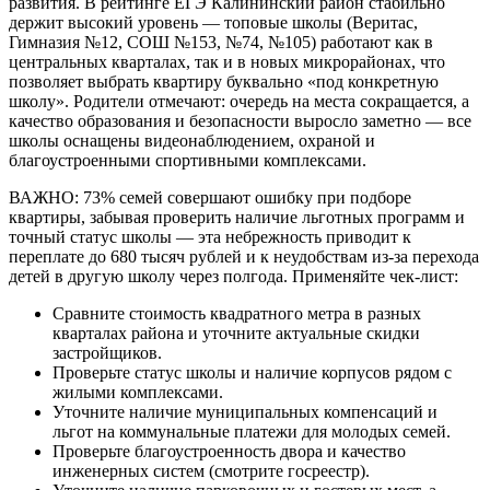
развития. В рейтинге ЕГЭ Калининский район стабильно
держит высокий уровень — топовые школы (Веритас,
Гимназия №12, СОШ №153, №74, №105) работают как в
центральных кварталах, так и в новых микрорайонах, что
позволяет выбрать квартиру буквально «под конкретную
школу». Родители отмечают: очередь на места сокращается, а
качество образования и безопасности выросло заметно — все
школы оснащены видеонаблюдением, охраной и
благоустроенными спортивными комплексами.
ВАЖНО: 73% семей совершают ошибку при подборе
квартиры, забывая проверить наличие льготных программ и
точный статус школы — эта небрежность приводит к
переплате до 680 тысяч рублей и к неудобствам из-за перехода
детей в другую школу через полгода. Применяйте чек-лист:
Сравните стоимость квадратного метра в разных
кварталах района и уточните актуальные скидки
застройщиков.
Проверьте статус школы и наличие корпусов рядом с
жилыми комплексами.
Уточните наличие муниципальных компенсаций и
льгот на коммунальные платежи для молодых семей.
Проверьте благоустроенность двора и качество
инженерных систем (смотрите госреестр).