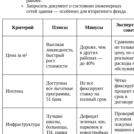
районе.
Запросить документ о состоянии инженерных
сетей здания — особенно для вторичного фонда.
Экспер
Критерий
Плюсы
Минусы
сове
Сравнив
Высокая
Дороже, чем
не только
ликвидность,
в других
цену, но 
Цена за м²
быстрый
районах —
реальные
рост
до 40%
расходы 
стоимости
обслужи
Чётко
Доступны
Не все
фиксиру
все льготные
фиксируют
Ипотека
процент 
программы,
ставку на
срок в
51 банк
полный срок
договоре
Проверяй
Лучшие
Дефицит
условия
школы,
зеленых зон,
Инфраструктура
покупки
больницы,
парковок в
машино-
ТЦ, парки
новостройках