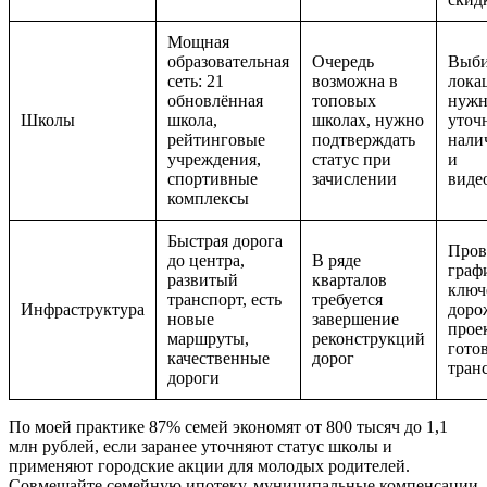
Мощная
образовательная
Очередь
Выби
сеть: 21
возможна в
лока
обновлённая
топовых
нужн
Школы
школа,
школах, нужно
уточ
рейтинговые
подтверждать
нали
учреждения,
статус при
и
спортивные
зачислении
виде
комплексы
Быстрая дорога
Пров
до центра,
В ряде
граф
развитый
кварталов
ключ
транспорт, есть
требуется
Инфраструктура
доро
новые
завершение
прое
маршруты,
реконструкций
гото
качественные
дорог
тран
дороги
По моей практике 87% семей экономят от 800 тысяч до 1,1
млн рублей, если заранее уточняют статус школы и
применяют городские акции для молодых родителей.
Совмещайте семейную ипотеку, муниципальные компенсации