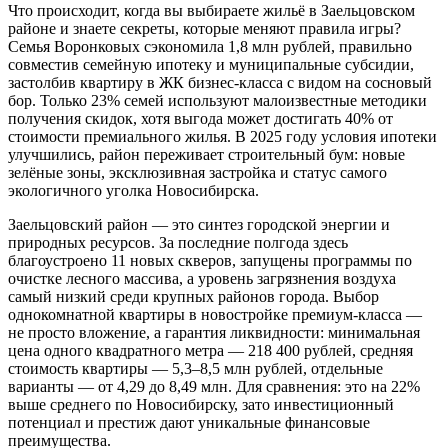
Что происходит, когда вы выбираете жильё в Заельцовском
районе и знаете секреты, которые меняют правила игры?
Семья Воронковых сэкономила 1,8 млн рублей, правильно
совместив семейную ипотеку и муниципальные субсидии,
застолбив квартиру в ЖК бизнес-класса с видом на сосновый
бор. Только 23% семей используют малоизвестные методики
получения скидок, хотя выгода может достигать 40% от
стоимости премиального жилья. В 2025 году условия ипотеки
улучшились, район переживает строительный бум: новые
зелёные зоны, эксклюзивная застройка и статус самого
экологичного уголка Новосибирска.
Заельцовский район — это синтез городской энергии и
природных ресурсов. За последние полгода здесь
благоустроено 11 новых скверов, запущены программы по
очистке лесного массива, а уровень загрязнения воздуха
самый низкий среди крупных районов города. Выбор
однокомнатной квартиры в новостройке премиум-класса —
не просто вложение, а гарантия ликвидности: минимальная
цена одного квадратного метра — 218 400 рублей, средняя
стоимость квартиры — 5,3–8,5 млн рублей, отдельные
варианты — от 4,29 до 8,49 млн. Для сравнения: это на 22%
выше среднего по Новосибирску, зато инвестиционный
потенциал и престиж дают уникальные финансовые
преимущества.