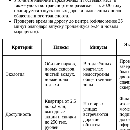
Уточните наличие парковочных и гостевых мест, а
также удобство транспортной развязки — к 2026 году
планируется запуск новых дорог и выделенных полос
общественного транспорта.
Проверьте время на дорогу до центра (сейчас менее 35
минут благодаря запуску троллейбуса №24 и новым
маршрутам).
Эк
Критерий
Плюсы
Минусы
Пров
Обилие парков,
В отдалённых
заве
новых скверов,
кварталах
благ
Экология
чистый воздух,
недостроены
двор
новые зоны
общественные
сдач
отдыха
зоны
скве
Фикс
Квартира от 2,5
На старых
итог
до 6,2 млн,
улицах
моме
выгодные
Доступность
встречаются
подп
акции и скидки
дорогие
дого
до 250 тыс.
объекты
офор
рублей
скид