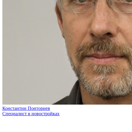
Константин Понториев
Специалист в новостройках