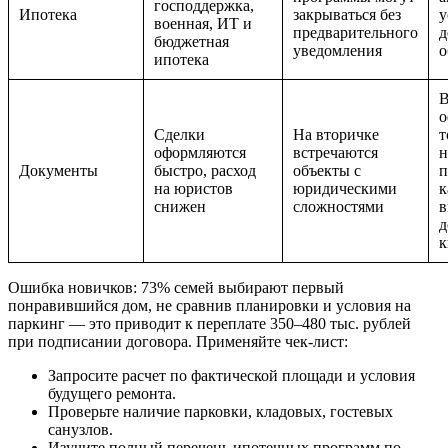
господдержка,
Ипотека
закрываться без
у
военная, ИТ и
предварительного
д
бюджетная
уведомления
о
ипотека
В
о
Сделки
На вторичке
т
оформляются
встречаются
н
Документы
быстро, расход
объекты с
п
на юристов
юридическими
к
снижен
сложностями
в
д
к
Ошибка новичков: 73% семей выбирают первый
понравившийся дом, не сравнив планировки и условия на
паркинг — это приводит к переплате 350–480 тыс. рублей
при подписании договора. Применяйте чек-лист:
Запросите расчет по фактической площади и условия
будущего ремонта.
Проверьте наличие парковки, кладовых, гостевых
санузлов.
Изучите полный перечень ипотечных программ по