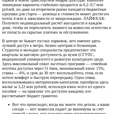
парков и новой транспортной инфраструктуры. Наиболее
ликвидные варианты стабильно продаются за 6,2–9,7 млн
рублей, но даже на вторичном рынке находятся бюджетные
однушки для старта — разница в стоимости может достигать
почти 4 млн в зависимости от микролокации. ЛАЙФХАК:
Получите индивидуальный расчёт выгодности в каждом
доме, чтобы не переплатить лишнего на комиссии агентства и
не попасть на скрытые платежи за обслуживание.
В центре не бывает пустых парковок, зато именно здесь
лучший доступ к метро, бизнес-центрам и больницам.
Студенты и молодые специалисты предпочитают эти
кварталы за шаговую доступность до вузов (СГУПС,
медицинский университет) и развитую культурную среду.
Здесь максимальный охват льготных программ — семейная
ипотека доступна через 51 банк, минимальный взнос 15%,
ставка — 6%, и срок до 30 лет: воспользуйтесь этим, если
хотите комфорт и быструю перепродажу. Одна семья,
воспользовавшись материнским капиталом, приобрела здесь
жильё за 3,22 млн рублей, используя взнос всего из одного
пособия — на практике это доступно каждому, кто
рассчитывает бюджет грамотно.
Вот что происходит, когда вы знаете эти детали, а ваши
соседи — нет: комиссия падает до минимума за счёт
прямой сделки, при покупке через аккредитованного