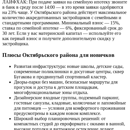
ЛАЙФХАК: При подаче заявки на семейную ипотеку звоните
в банк в среду после 14:00 — в это время заявки одобряются
на 23% чаще. У Октябрьского района действует максимальное
количество аккредитованных застройщиков с семейными и
стандартными программами. Минимальный взнос — 15%,
ставка по семейной ипотеке — 6%, фиксированный срок до
30 лет. Если у вас материнский капитал — используйте его
как первый взнос и получите дополнительную скидку у
застройщика.
Плюсы Октябрьского района для новичков
Развитая инфраструктура: новые школы, детские сады,
современные поликлиники и досуговые центры, сквер
Бугакова и продвинутый спортивный кластер.
Дворы-парки без машин, безопасные маршруты для
прогулок и доступа к детским площадкам,
многофункциональные зоны отдыха.
Дизайнерские входные группы, подземный паркинг,
гостевые санузлы, кладовые, колясочные и лапомойные
для питомцев — условия для комфортного проживания
предусмотрены в каждом новом комплексе.
Широкий выбор планировочных решений: от
компактных студий до евроформата с окнами в ванной,
высокие потолки и витражное остекление делают