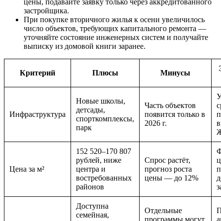
цены, подавайте заявку только через аккредитованного
застройщика.
При покупке вторичного жилья к осени увеличилось
число объектов, требующих капитального ремонта —
уточняйте состояние инженерных систем и получайте
выписку из домовой книги заранее.
Критерий
Плюсы
Минусы
У
Новые школы,
Часть объектов
с
детсады,
Инфраструктура
появится только в
п
спорткомплексы,
2026 г.
в
парк
152 520–170 807
Ф
рублей, ниже
Спрос растёт,
ц
Цена за м²
центра и
прогноз роста
п
востребованных
цены — до 12%
д
районов
з
Доступна
Отдельные
П
семейная,
программы могут
а