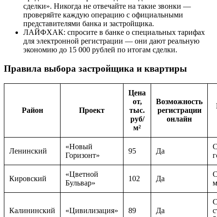
сделки». Никогда не отвечайте на такие звонки —
проверяйте каждую операцию с официальными
представителями банка и застройщика.
ЛАЙФХАК: спросите в банке о специальных тарифах
для электронной регистрации — они дают реальную
экономию до 15 000 рублей по итогам сделки.
Правила выбора застройщика и квартиры
Цена
от,
Возможность
Район
Проект
тыс.
регистрации
руб/
онлайн
м²
«Новый
С
Ленинский
95
Да
Горизонт»
г
«Цветной
С
Кировский
102
Да
Бульвар»
м
С
Калининский
«Цивилизация»
89
Да
с