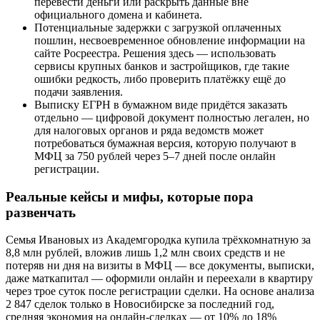
перевести деньги или раскрыть данные вне
официального домена и кабинета.
Потенциальные задержки с загрузкой оплаченных
пошлин, несвоевременное обновление информации на
сайте Росреестра. Решения здесь — использовать
сервисы крупных банков и застройщиков, где такие
ошибки редкость, либо проверить платёжку ещё до
подачи заявления.
Выписку ЕГРН в бумажном виде придётся заказать
отдельно — цифровой документ полностью легален, но
для налоговых органов и ряда ведомств может
потребоваться бумажная версия, которую получают в
МФЦ за 750 рублей через 5–7 дней после онлайн
регистрации.
Реальные кейсы и мифы, которые пора
развенчать
Семья Ивановых из Академгородка купила трёхкомнатную за
8,8 млн рублей, вложив лишь 1,2 млн своих средств и не
потеряв ни дня на визиты в МФЦ — все документы, выписки,
даже маткапитал — оформили онлайн и переехали в квартиру
через трое суток после регистрации сделки. На основе анализа
2 847 сделок только в Новосибирске за последний год,
средняя экономия на онлайн-сделках — от 10% до 18%