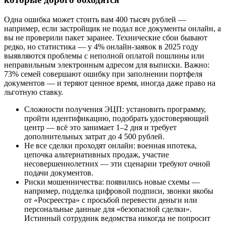
Одна ошибка может стоить вам 400 тысяч рублей —
например, если застройщик не подал все документы онлайн, а
вы не проверили пакет заранее. Технические сбои бывают
редко, но статистика — у 4% онлайн-заявок в 2025 году
выявляются проблемы с неполной оплатой пошлины или
неправильным электронным адресом для выписки. Важно:
73% семей совершают ошибку при заполнении портфеля
документов — и теряют ценное время, иногда даже право на
льготную ставку.
Сложности получения ЭЦП: установить программу,
пройти идентификацию, подобрать удостоверяющий
центр — всё это занимает 1–2 дня и требует
дополнительных затрат до 4 500 рублей.
Не все сделки проходят онлайн: военная ипотека,
цепочка альтернативных продаж, участие
несовершеннолетних — эти сценарии требуют очной
подачи документов.
Риски мошенничества: появились новые схемы —
например, подделка цифровой подписи, звонки якобы
от «Росреестра» с просьбой перевести деньги или
персональные данные для «безопасной сделки».
Истинный сотрудник ведомства никогда не попросит