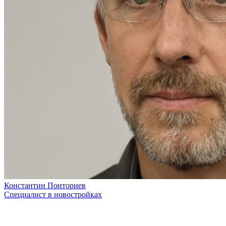
Константин Понториев
Специалист в новостройках