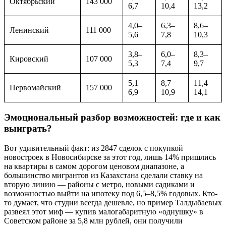
Октябрьский
143 000
6,7
10,4
13,2
4,0–
6,3–
8,6–
Ленинский
111 000
5,6
7,8
10,3
3,8–
6,0–
8,3–
Кировский
107 000
5,3
7,4
9,7
5,1–
8,7–
11,4–
Первомайский
157 000
6,9
10,9
14,1
Эмоциональный разбор возможностей: где и как
выиграть?
Вот удивительный факт: из 2847 сделок с покупкой
новостроек в Новосибирске за этот год, лишь 14% пришлись
на квартиры в самом дорогом ценовом диапазоне, а
большинство мигрантов из Казахстана сделали ставку на
вторую линию — районы с метро, новыми садиками и
возможностью выйти на ипотеку под 6,5–8,5% годовых. Кто-
то думает, что студии всегда дешевле, но пример Талдыбаевых
развеял этот миф — купив малогабаритную «однушку» в
Советском районе за 5,8 млн рублей, они получили