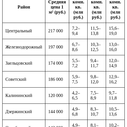
Средняя
комн.
комн.
комн.
Район
цена 1
кв.
кв.
кв.
м² (руб.)
(млн
(млн
(млн
руб.)
руб.)
руб.)
7,2–
11,5–
15,6–
Центральный
217 000
9,4
13,8
19,0
6,7–
10,3–
13,0–
Железнодорожный
197 000
8,6
12,5
16,0
5,5–
9,4–
12,0–
Заельцовский
174 000
7,2
11,7
14,9
5,9–
9,8–
12,9–
Советский
186 000
7,5
12,0
16,2
4,2–
7,5–
9,7–
Калининский
120 000
6,5
8,9
11,8
4,9–
8,3–
10,5–
Дзержинский
144 000
6,8
10,7
13,6
4,9–
8,1–
10,2–