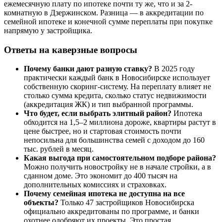
ежемесячную плату по ипотеке почти ту же, что и за 2-
комнатную в Дзержинском. Разница — в аккредитации по
семейной ипотеке и конечной сумме переплаты при покупке
напрямую у застройщика.
Ответы на каверзные вопросы
Почему банки дают разную ставку?
В 2025 году
практически каждый банк в Новосибирске использует
собственную скоринг-систему. На переплату влияет не
столько сумма кредита, сколько статус недвижимости
(аккредитация ЖК) и тип выбранной программы.
Что будет, если выбрать элитный район?
Ипотека
обходится на 1,5–2 миллиона дороже, квартиры растут в
цене быстрее, но и стартовая стоимость почти
непосильна для большинства семей с доходом до 160
тыс. рублей в месяц.
Какая выгода при самостоятельном подборе района?
Можно получить новостройку не в начале стройки, а в
сданном доме. Это экономит до 400 тысяч на
дополнительных комиссиях и страховках.
Почему семейная ипотека не доступна на все
объекты?
Только 47 застройщиков Новосибирска
официально аккредитованы по программе, и банки
охотнее одобряют их проекты. Это простая