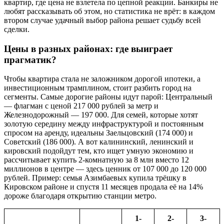
квартир, где цена не взлетела по цепной реакции. Банкиры не
любят рассказывать об этом, но статистика не врёт: в каждом
втором случае удачный выбор района решает судьбу всей
сделки.
Цены в разных районах: где выиграет
прагматик?
Чтобы квартира стала не заложником дорогой ипотеки, а
инвестиционным трамплином, стоит разбить город на
сегменты. Самые дорогие районы идут парой: Центральный
— флагман с ценой 217 000 рублей за метр и
Железнодорожный — 197 000. Для семей, которые хотят
золотую середину между инфраструктурой и постоянным
спросом на аренду, идеальны Заельцовский (174 000) и
Советский (186 000). А вот калининский, ленинский и
кировский подойдут тем, кто ищет умную экономию и
рассчитывает купить 2-комнатную за 8 млн вместо 12
миллионов в центре — здесь ценник от 107 000 до 120 000
рублей. Пример: семья Азимбаевых купила трёшку в
Кировском районе и спустя 11 месяцев продала её на 14%
дороже благодаря открытию станции метро.
1-
2-
3-