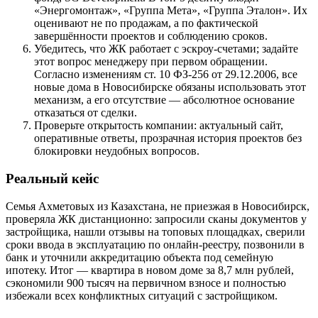
«Энергомонтаж», «Группа Мета», «Группа Эталон». Их
оценивают не по продажам, а по фактической
завершённости проектов и соблюдению сроков.
Убедитесь, что ЖК работает с эскроу-счетами; задайте
этот вопрос менеджеру при первом обращении.
Согласно изменениям ст. 10 ФЗ-256 от 29.12.2006, все
новые дома в Новосибирске обязаны использовать этот
механизм, а его отсутствие — абсолютное основание
отказаться от сделки.
Проверьте открытость компании: актуальный сайт,
оперативные ответы, прозрачная история проектов без
блокировки неудобных вопросов.
Реальный кейс
Семья Ахметовых из Казахстана, не приезжая в Новосибирск,
проверяла ЖК дистанционно: запросили сканы документов у
застройщика, нашли отзывы на топовых площадках, сверили
сроки ввода в эксплуатацию по онлайн-реестру, позвонили в
банк и уточнили аккредитацию объекта под семейную
ипотеку. Итог — квартира в новом доме за 8,7 млн рублей,
сэкономили 900 тысяч на первичном взносе и полностью
избежали всех конфликтных ситуаций с застройщиком.