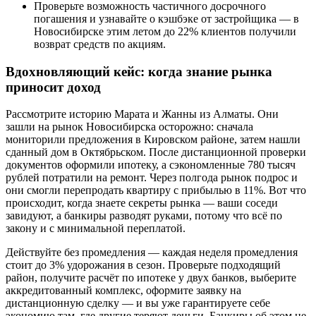
Проверьте возможность частичного досрочного
погашения и узнавайте о кэшбэке от застройщика — в
Новосибирске этим летом до 22% клиентов получили
возврат средств по акциям.
Вдохновляющий кейс: когда знание рынка
приносит доход
Рассмотрите историю Марата и Жанны из Алматы. Они
зашли на рынок Новосибирска осторожно: сначала
мониторили предложения в Кировском районе, затем нашли
сданный дом в Октябрьском. После дистанционной проверки
документов оформили ипотеку, а сэкономленные 780 тысяч
рублей потратили на ремонт. Через полгода рынок подрос и
они смогли перепродать квартиру с прибылью в 11%. Вот что
происходит, когда знаете секреты рынка — ваши соседи
завидуют, а банкиры разводят руками, потому что всё по
закону и с минимальной переплатой.
Действуйте без промедления — каждая неделя промедления
стоит до 3% удорожания в сезон. Проверьте подходящий
район, получите расчёт по ипотеке у двух банков, выберите
аккредитованный комплекс, оформите заявку на
дистанционную сделку — и вы уже гарантируете себе
экономию там, где другие теряют деньги. Банкиры об этом не