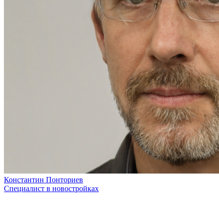
Константин Понториев
Специалист в новостройках