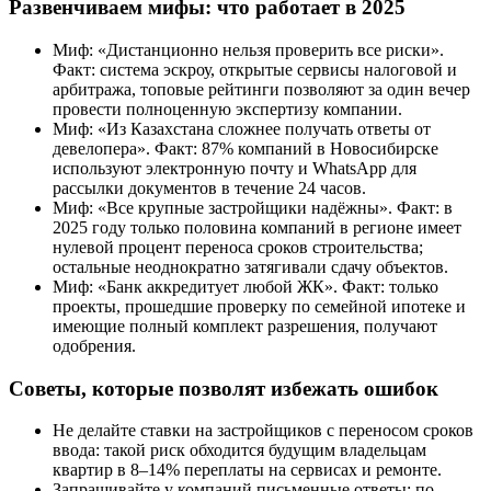
Развенчиваем мифы: что работает в 2025
Миф: «Дистанционно нельзя проверить все риски».
Факт: система эскроу, открытые сервисы налоговой и
арбитража, топовые рейтинги позволяют за один вечер
провести полноценную экспертизу компании.
Миф: «Из Казахстана сложнее получать ответы от
девелопера». Факт: 87% компаний в Новосибирске
используют электронную почту и WhatsApp для
рассылки документов в течение 24 часов.
Миф: «Все крупные застройщики надёжны». Факт: в
2025 году только половина компаний в регионе имеет
нулевой процент переноса сроков строительства;
остальные неоднократно затягивали сдачу объектов.
Миф: «Банк аккредитует любой ЖК». Факт: только
проекты, прошедшие проверку по семейной ипотеке и
имеющие полный комплект разрешения, получают
одобрения.
Советы, которые позволят избежать ошибок
Не делайте ставки на застройщиков с переносом сроков
ввода: такой риск обходится будущим владельцам
квартир в 8–14% переплаты на сервисах и ремонте.
Запрашивайте у компаний письменные ответы: по