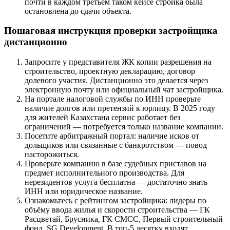
почти в каждом третьем таком кейсе стройка была
остановлена до сдачи объекта.
Пошаговая инструкция проверки застройщика
дистанционно
Запросите у представителя ЖК копии разрешения на
строительство, проектную декларацию, договор
долевого участия. Дистанционно это делается через
электронную почту или официальный чат застройщика.
На портале налоговой службы по ИНН проверьте
наличие долгов или претензий к юрлицу. В 2025 году
для жителей Казахстана сервис работает без
ограничений — потребуется только название компании.
Посетите арбитражный портал: наличие исков от
дольщиков или связанные с банкротством — повод
насторожиться.
Проверьте компанию в базе судебных приставов на
предмет исполнительного производства. Для
нерезидентов услуга бесплатна — достаточно знать
ИНН или юридическое название.
Ознакомьтесь с рейтингом застройщика: лидеры по
объёму ввода жилья и скорости строительства — ГК
Расцветай, Брусника, ГК СМСС, Первый строительный
фонд, SG Development. В топ-5 десятку входят