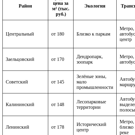
цена за
Район
Экология
Транс
м² (тыс.
руб.)
Метро,
Центральный
от 180
Близко к паркам
автобу
центр
Дендропарк,
Метро,
Заельцовский
от 170
зоопарк
автобу
Зелёные зоны,
Автобу
Советский
от 145
мало
маршр
промышленности
Автобу
Лесопарковые
Калининский
от 148
выделе
территории
полосы
Метро,
Исторический
Ленинский
от 178
близко 
центр
реке