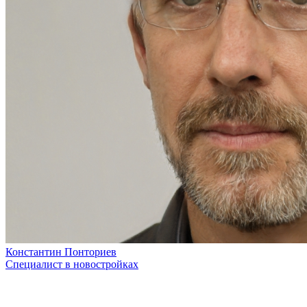
Константин Понториев
Специалист в новостройках