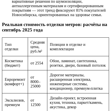
вариативные решения по шумоизоляции,
антиаллергенным материалам и сертифицированным
покрытиям — этот тренд фиксируют 81% покупателей
Новосибирска, ориентированных на здоровье семьи.
Реальная стоимость отделки метров: расчёты на
сентябрь 2025 года
Средняя
Тип
Позиции в отделке и
цена,
отделки
комплектации
руб./м²
Косметика
Обои, ламинат, сантехника,
от 2554
(бюджет)
розетки, двери, базовый потолок
Дорогие материалы,
от
Евроремонт
расширенная электрика,
8000–
(комфорт+)
инженерные системы,
25000
кондиционер, премиум-плитка
Дизайн-проект, встроенная
Эксклюзив,
от
кухня, техника, паркет/камень,
премиум
12500
акустика, декор