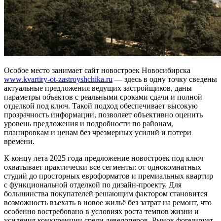
Особое место занимает сайт новостроек Новосибирска
www.kvartiry-ot-zastroyshchika.ru
— здесь в одну точку сведены
актуальные предложения ведущих застройщиков, даны
параметры объектов с реальными сроками сдачи и полной
отделкой под ключ. Такой подход обеспечивает высокую
прозрачность информации, позволяет объективно оценить
уровень предложения и подробности по районам,
планировкам и ценам без чрезмерных усилий и потери
времени.
К концу лета 2025 года предложение новостроек под ключ
охватывает практически все сегменты: от однокомнатных
студий до просторных евроформатов и премиальных квартир
с функциональной отделкой по дизайн-проекту. Для
большинства покупателей решающим фактором становится
возможность въехать в новое жильё без затрат на ремонт, что
особенно востребовано в условиях роста темпов жизни и
усиления конкуренции среди девелоперов. Рынок формирует