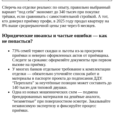
Сберечь на отделке реально: по опыту, правильно выбранный
вариант “под себя” экономит до 340 тысяч при покупке
трёшки, если сравнивать с самостоятельной стройкой. А тот,
кто доверил приёмку профи, в 2025 году продал квартиру на
8% выше среднерыночной цены уже через 6 месяцев.
Юридические нюансы и частые ошибки — как
не попасться?
73% семей теряют скидки и льготы из-за просрочки
приёмки и неверно оформленных актов от приёмщика.
Следите за сроками: оформляйте документы при первом
вызове на приёмку.
У многих банков отдельное требование к комплектации
отделки — обязательно уточняйте список работ и
материалы в паспорте проекта до подписания ДДУ.
“Переплата” за неучтённые позиции может составить до
140 тысяч для типовой двушки.
Одна из новых мошеннических схем — подмена
брендированных материалов на дешёвые аналоги,
“незаметные” при поверхностном осмотре. Заказывайте
независимую экспертизу и фиксируйте процесс
приёмки.