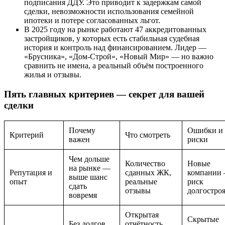
подписания ДДУ. Это приводит к задержкам самой
сделки, невозможности использования семейной
ипотеки и потере согласованных льгот.
В 2025 году на рынке работают 47 аккредитованных
застройщиков, у которых есть стабильная судебная
история и контроль над финансированием. Лидер —
«Брусника», «Дом-Строй», «Новый Мир» — но важно
сравнить не имена, а реальный объём построенного
жилья и отзывы.
Пять главных критериев — секрет для вашей
сделки
Почему
Ошибки и
Критерий
Что смотреть
важен
риски
Чем дольше
Количество
Новые
на рынке —
Репутация и
сданных ЖК,
компании
выше шанс
опыт
реальные
риск
сдать
отзывы
долгостро
вовремя
Открытая
Скрытые
Без долгов
отчётность,