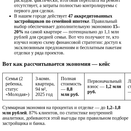
расходов: фактически, итоговая переплата на ремонт
отсутствует, а затраты полностью контролируемы с
первого дня сделки.
В нашем городе действует
47 аккредитованных
застройщиков по семейной ипотеке
. Правильный
выбор обеспечивает дополнительную экономию
15–
20%
на самой квартире — потенциально до 1,1 млн
рублей для средней семьи. Вот что получают те, кто
изучил новую схему финансовой стратегии: доступ к
эксклюзивным предложениям и бесплатным пакетам
отделки у ряда проектов.
Вот как рассчитывается экономия — кейс
Семья (2
3-комн.
Полная
Первоначальный
Л
ребенка,
квартира,
стоимость
взнос —
1,2 млн
с
статус
94 м²,
—
8,8
руб.
«Молодая»)
2025 год
млн руб.
Суммарная экономия на процентах и отделке — до
1,2–1,8
млн рублей
. 87% клиентов, по статистике внутренней
аналитики, добиваются этой выгоды при правильном подборе
застройщика и банка.