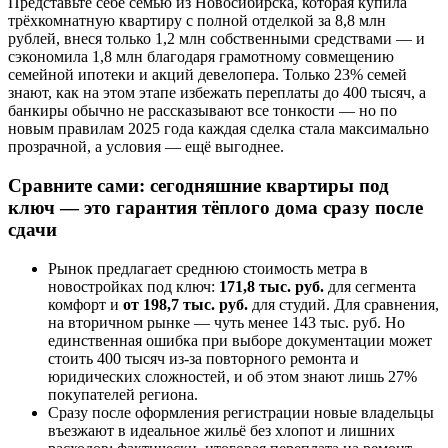
Представьте себе семью из Новосибирска, которая купила
трёхкомнатную квартиру с полной отделкой за 8,8 млн
рублей, внеся только 1,2 млн собственными средствами — и
сэкономила 1,8 млн благодаря грамотному совмещению
семейной ипотеки и акций девелопера. Только 23% семей
знают, как на этом этапе избежать переплаты до 400 тысяч, а
банкиры обычно не рассказывают все тонкости — но по
новым правилам 2025 года каждая сделка стала максимально
прозрачной, а условия — ещё выгоднее.
Сравните сами: сегодняшние квартиры под
ключ — это гарантия тёплого дома сразу после
сдачи
Рынок предлагает среднюю стоимость метра в
новостройках под ключ:
171,8 тыс. руб.
для сегмента
комфорт и
от 198,7 тыс. руб.
для студий. Для сравнения,
на вторичном рынке — чуть менее 143 тыс. руб. Но
единственная ошибка при выборе документации может
стоить 400 тысяч из-за повторного ремонта и
юридических сложностей, и об этом знают лишь 27%
покупателей региона.
Сразу после оформления регистрации новые владельцы
въезжают в идеальное жильё без хлопот и лишних