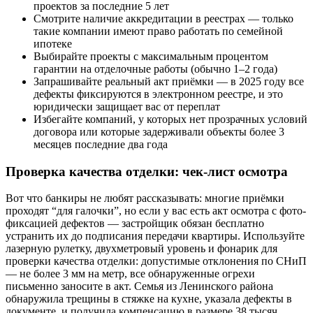
проектов за последние 5 лет
Смотрите наличие аккредитации в реестрах — только
такие компании имеют право работать по семейной
ипотеке
Выбирайте проекты с максимальным процентом
гарантии на отделочные работы (обычно 1–2 года)
Запрашивайте реальный акт приёмки — в 2025 году все
дефекты фиксируются в электронном реестре, и это
юридически защищает вас от переплат
Избегайте компаний, у которых нет прозрачных условий
договора или которые задерживали объекты более 3
месяцев последние два года
Проверка качества отделки: чек-лист осмотра
Вот что банкиры не любят рассказывать: многие приёмки
проходят “для галочки”, но если у вас есть акт осмотра с фото-
фиксацией дефектов — застройщик обязан бесплатно
устранить их до подписания передачи квартиры. Используйте
лазерную рулетку, двухметровый уровень и фонарик для
проверки качества отделки: допустимые отклонения по СНиП
— не более 3 мм на метр, все обнаруженные огрехи
письменно заносите в акт. Семья из Ленинского района
обнаружила трещины в стяжке на кухне, указала дефекты в
документе, и получила компенсацию в размере 38 тысяч