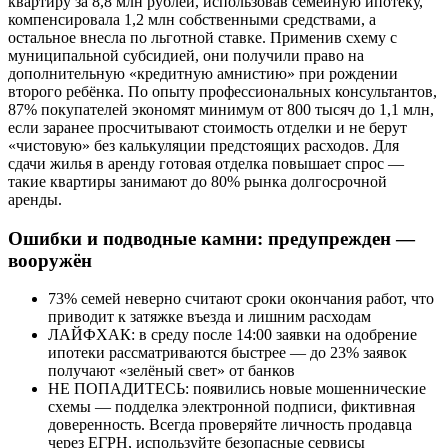
квартиру за 8,8 млн рублей, использовав семейную ипотеку,
компенсировала 1,2 млн собственными средствами, а
остальное внесла по льготной ставке. Применив схему с
муниципальной субсидией, они получили право на
дополнительную «кредитную амнистию» при рождении
второго ребёнка. По опыту профессиональных консультантов,
87% покупателей экономят минимум от 800 тысяч до 1,1 млн,
если заранее просчитывают стоимость отделки и не берут
«чистовую» без калькуляции предстоящих расходов. Для
сдачи жилья в аренду готовая отделка повышает спрос —
такие квартиры занимают до 80% рынка долгосрочной
аренды.
Ошибки и подводные камни: предупрежден —
вооружён
73% семей неверно считают сроки окончания работ, что
приводит к затяжке въезда и лишним расходам
ЛАЙФХАК: в среду после 14:00 заявки на одобрение
ипотеки рассматриваются быстрее — до 23% заявок
получают «зелёный свет» от банков
НЕ ПОПАДИТЕСЬ: появились новые мошеннические
схемы — подделка электронной подписи, фиктивная
доверенность. Всегда проверяйте личность продавца
через ЕГРН, используйте безопасные сервисы