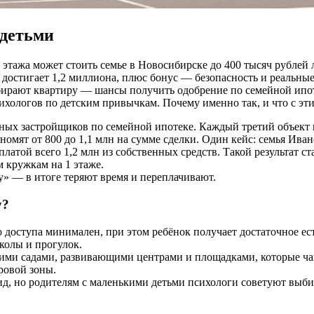
 детьми
этажа может стоить семье в Новосибирске до 400 тысяч рублей л
 достигает 1,2 миллиона, плюс бонус — безопасность и реальны
бирают квартиру — шансы получить одобрение по семейной ипот
хологов по детским привычкам. Почему именно так, и что с эт
ных застройщиков по семейной ипотеке. Каждый третий объект п
омят от 800 до 1,1 млн на сумме сделки. Один кейс: семья Иван
платой всего 1,2 млн из собственных средств. Такой результат 
 кружкам на 1 этаже.
» — в итоге теряют время и переплачивают.
у?
 доступа минимален, при этом ребёнок получает достаточное ес
колы и прогулок.
кими садами, развивающими центрами и площадками, которые ча
ровой зоны.
, но родителям с маленькими детьми психологи советуют выбир