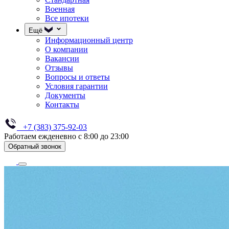
Военная
Все ипотеки
Ещё
Информационный центр
О компании
Вакансии
Отзывы
Вопросы и ответы
Условия гарантии
Документы
Контакты
+7 (383) 375-92-03
Работаем ежденевно с 8:00 до 23:00
Обратный звонок