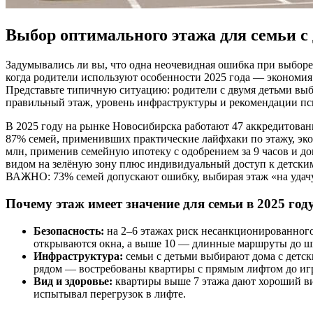
Выбор оптимального этажа для семьи с
Задумывались ли вы, что одна неочевидная ошибка при выборе 
когда родители используют особенности 2025 года — экономия
Представьте типичную ситуацию: родители с двумя детьми вы
правильный этаж, уровень инфраструктуры и рекомендации пси
В 2025 году на рынке Новосибирска работают 47 аккредитован
87% семей, применивших практические лайфхаки по этажу, экон
млн, применив семейную ипотеку с одобрением за 9 часов и до
видом на зелёную зону плюс индивидуальный доступ к детским
ВАЖНО: 73% семей допускают ошибку, выбирая этаж «на удачу
Почему этаж имеет значение для семьи в 2025 год
Безопасность:
на 2–6 этажах риск несанкционированного
открываются окна, а выше 10 — длинные маршруты до ш
Инфраструктура:
семьи с детьми выбирают дома с детс
рядом — востребованы квартиры с прямым лифтом до иг
Вид и здоровье:
квартиры выше 7 этажа дают хороший вид
испытывал перегрузок в лифте.