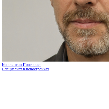
Константин Понториев
Специалист в новостройках