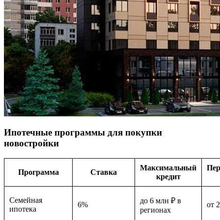
Ипотечные программы для покупки
новостройки
Максимальный
Пер
Программа
Ставка
кредит
Семейная
до 6 млн ₽ в
6%
от 
ипотека
регионах