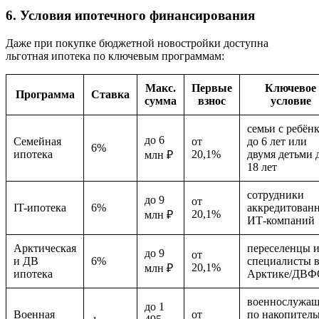
6. Условия ипотечного финансирования
Даже при покупке бюджетной новостройки доступна
льготная ипотека по ключевым программам:
Макс.
Первые
Ключевое
Программа
Ставка
сумма
взнос
условие
семьи с ребён
до 6
Семейная
от
до 6 лет или
6%
ипотека
20,1%
двумя детьми 
млн ₽
18 лет
сотрудники
до 9
от
IT-ипотека
6%
аккредитован
20,1%
млн ₽
ИТ-компаний
Арктическая
переселенцы 
до 9
от
и ДВ
6%
специалисты 
20,1%
млн ₽
ипотека
Арктике/ДВФ
военнослужа
до 1
Военная
от
по накопитель