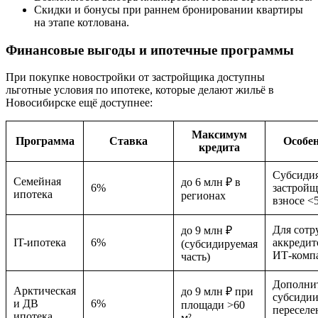
Скидки и бонусы при раннем бронировании квартиры
на этапе котлована.
Финансовые выгоды и ипотечные программы
При покупке новостройки от застройщика доступны
льготные условия по ипотеке, которые делают жильё в
Новосибирске ещё доступнее:
Максимум
Программа
Ставка
Особе
кредита
Субсиди
Семейная
до 6 млн ₽ в
6%
застройщ
ипотека
регионах
взносе <
Для сотр
до 9 млн ₽
IT-ипотека
6%
аккреди
(субсидируемая
ИТ-комп
часть)
Дополни
Арктическая
до 9 млн ₽ при
субсидии
и ДВ
6%
площади >60
переселе
ипотека
м²