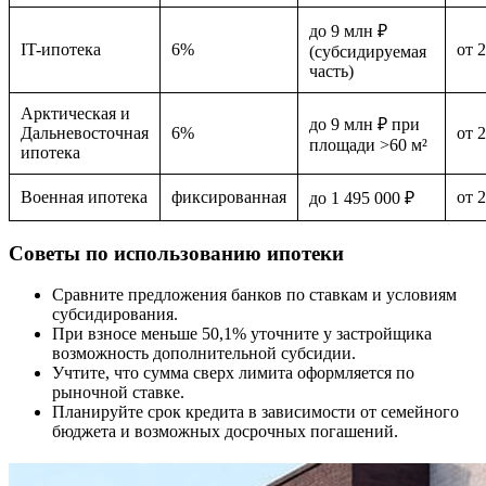
до 9 млн ₽
IT-ипотека
6%
от 
(субсидируемая
часть)
Арктическая и
до 9 млн ₽ при
Дальневосточная
6%
от 
площади >60 м²
ипотека
Военная ипотека
фиксированная
от 
до 1 495 000 ₽
Советы по использованию ипотеки
Сравните предложения банков по ставкам и условиям
субсидирования.
При взносе меньше 50,1% уточните у застройщика
возможность дополнительной субсидии.
Учтите, что сумма сверх лимита оформляется по
рыночной ставке.
Планируйте срок кредита в зависимости от семейного
бюджета и возможных досрочных погашений.