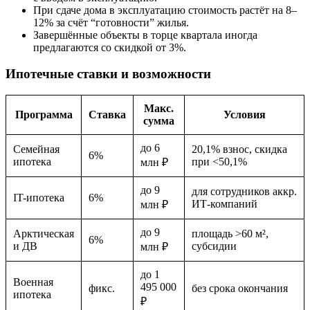
При сдаче дома в эксплуатацию стоимость растёт на 8–
12% за счёт “готовности” жилья.
Завершённые объекты в торце квартала иногда
предлагаются со скидкой от 3%.
Ипотечные ставки и возможности
Макс.
Программа
Ставка
Условия
сумма
до 6
Семейная
20,1% взнос, скидка
6%
ипотека
при <50,1%
млн ₽
до 9
для сотрудников аккр.
IT-ипотека
6%
ИТ-компаний
млн ₽
до 9
Арктическая
площадь >60 м²,
6%
и ДВ
субсидии
млн ₽
до 1
Военная
495 000
фикс.
без срока окончания
ипотека
₽