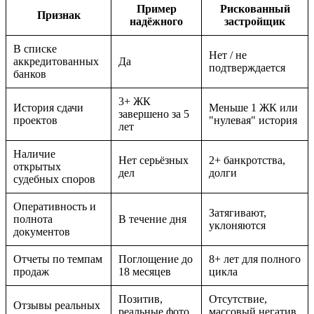
Пример
Рискованный
Признак
надёжного
застройщик
В списке
Нет / не
аккредитованных
Да
подтверждается
банков
3+ ЖК
История сдачи
Меньше 1 ЖК или
завершено за 5
проектов
"нулевая" история
лет
Наличие
Нет серьёзных
2+ банкротства,
открытых
дел
долги
судебных споров
Оперативность и
Затягивают,
полнота
В течение дня
уклоняются
документов
Отчеты по темпам
Поглощение до
8+ лет для полного
продаж
18 месяцев
цикла
Позитив,
Отсутствие,
Отзывы реальных
реальные фото
массовый негатив,