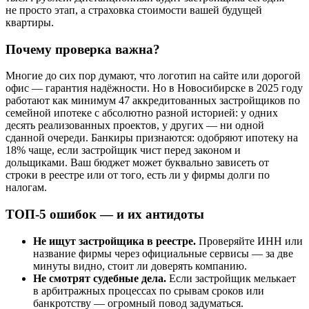
не просто этап, а страховка стоимости вашей будущей
квартиры.
Почему проверка важна?
Многие до сих пор думают, что логотип на сайте или дорогой
офис — гарантия надёжности. Но в Новосибирске в 2025 году
работают как минимум 47 аккредитованных застройщиков по
семейной ипотеке с абсолютно разной историей: у одних
десять реализованных проектов, у других — ни одной
сданной очереди. Банкиры признаются: одобряют ипотеку на
18% чаще, если застройщик чист перед законом и
дольщиками. Ваш бюджет может буквально зависеть от
строки в реестре или от того, есть ли у фирмы долги по
налогам.
ТОП-5 ошибок — и их антидоты
Не ищут застройщика в реестре.
Проверяйте ИНН или
название фирмы через официальные сервисы — за две
минуты видно, стоит ли доверять компанию.
Не смотрят судебные дела.
Если застройщик мелькает
в арбитражных процессах по срывам сроков или
банкротству — огромный повод задуматься.