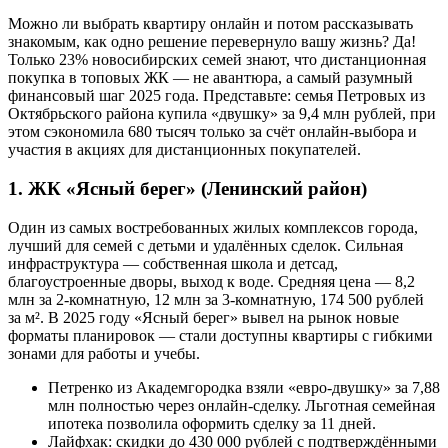
Можно ли выбрать квартиру онлайн и потом рассказывать
знакомым, как одно решение перевернуло вашу жизнь? Да!
Только 23% новосибирских семей знают, что дистанционная
покупка в топовых ЖК — не авантюра, а самый разумный
финансовый шаг 2025 года. Представьте: семья Петровых из
Октябрьского района купила «двушку» за 9,4 млн рублей, при
этом сэкономила 680 тысяч только за счёт онлайн-выбора и
участия в акциях для дистанционных покупателей.
1. ЖК «Ясный берег» (Ленинский район)
Один из самых востребованных жилых комплексов города,
лучший для семей с детьми и удалённых сделок. Сильная
инфраструктура — собственная школа и детсад,
благоустроенные дворы, выход к воде. Средняя цена — 8,2
млн за 2-комнатную, 12 млн за 3-комнатную, 174 500 рублей
за м². В 2025 году «Ясный берег» вывел на рынок новые
форматы планировок — стали доступны квартиры с гибкими
зонами для работы и учебы.
Петренко из Академгородка взяли «евро-двушку» за 7,88
млн полностью через онлайн-сделку. Льготная семейная
ипотека позволила оформить сделку за 11 дней.
Лайфхак: скидки до 430 000 рублей с подтверждёнными