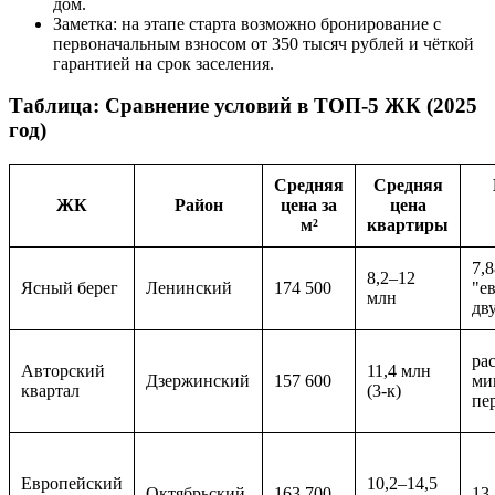
дом.
Заметка: на этапе старта возможно бронирование с
первоначальным взносом от 350 тысяч рублей и чёткой
гарантией на срок заселения.
Таблица: Сравнение условий в ТОП-5 ЖК (2025
год)
Средняя
Средняя
ЖК
Район
цена за
цена
м²
квартиры
7,8
8,2–12
Ясный берег
Ленинский
174 500
"е
млн
дв
ра
Авторский
11,4 млн
Дзержинский
157 600
ми
квартал
(3-к)
пе
Европейский
10,2–14,5
Октябрьский
163 700
13,