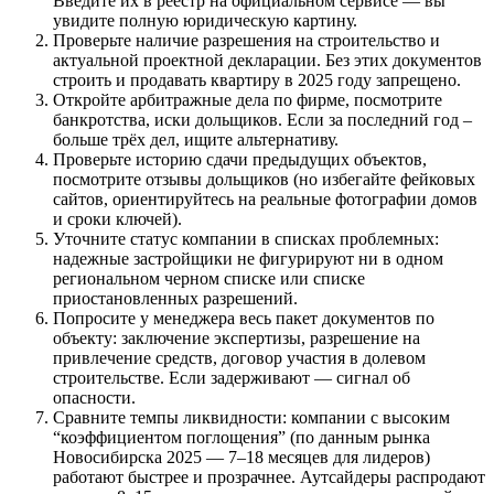
Введите их в реестр на официальном сервисе — вы
увидите полную юридическую картину.
Проверьте наличие разрешения на строительство и
актуальной проектной декларации. Без этих документов
строить и продавать квартиру в 2025 году запрещено.
Откройте арбитражные дела по фирме, посмотрите
банкротства, иски дольщиков. Если за последний год –
больше трёх дел, ищите альтернативу.
Проверьте историю сдачи предыдущих объектов,
посмотрите отзывы дольщиков (но избегайте фейковых
сайтов, ориентируйтесь на реальные фотографии домов
и сроки ключей).
Уточните статус компании в списках проблемных:
надежные застройщики не фигурируют ни в одном
региональном черном списке или списке
приостановленных разрешений.
Попросите у менеджера весь пакет документов по
объекту: заключение экспертизы, разрешение на
привлечение средств, договор участия в долевом
строительстве. Если задерживают — сигнал об
опасности.
Сравните темпы ликвидности: компании с высоким
“коэффициентом поглощения” (по данным рынка
Новосибирска 2025 — 7–18 месяцев для лидеров)
работают быстрее и прозрачнее. Аутсайдеры распродают