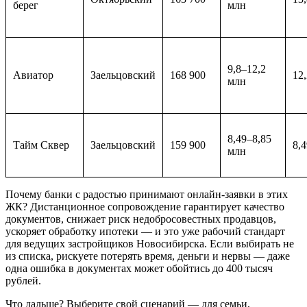
берег
млн
9,8–12,2
Авиатор
Заельцовский
168 900
12,
млн
8,49–8,85
Тайм Сквер
Заельцовский
159 900
8,4
млн
Почему банки с радостью принимают онлайн-заявки в этих
ЖК? Дистанционное сопровождение гарантирует качество
документов, снижает риск недобросовестных продавцов,
ускоряет обработку ипотеки — и это уже рабочий стандарт
для ведущих застройщиков Новосибирска. Если выбирать не
из списка, рискуете потерять время, деньги и нервы — даже
одна ошибка в документах может обойтись до 400 тысяч
рублей.
Что дальше? Выберите свой сценарий — для семьи,