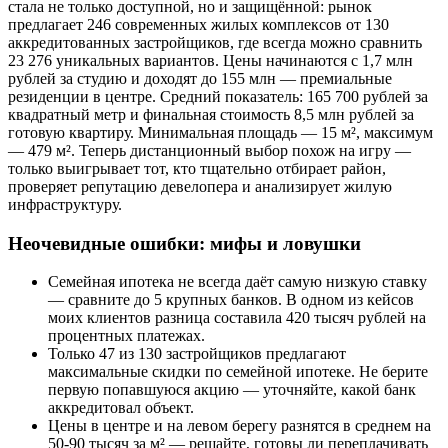
стала не только доступной, но и защищённой: рынок
предлагает 246 современных жилых комплексов от 130
аккредитованных застройщиков, где всегда можно сравнить
23 276 уникальных вариантов. Цены начинаются с 1,7 млн
рублей за студию и доходят до 155 млн — премиальные
резиденции в центре. Средний показатель: 165 700 рублей за
квадратный метр и финальная стоимость 8,5 млн рублей за
готовую квартиру. Минимальная площадь — 15 м², максимум
— 479 м². Теперь дистанционный выбор похож на игру —
только выигрывает тот, кто тщательно отбирает район,
проверяет репутацию девелопера и анализирует жилую
инфраструктуру.
Неочевидные ошибки: мифы и ловушки
Семейная ипотека не всегда даёт самую низкую ставку
— сравните до 5 крупных банков. В одном из кейсов
моих клиентов разница составила 420 тысяч рублей на
процентных платежах.
Только 47 из 130 застройщиков предлагают
максимальные скидки по семейной ипотеке. Не берите
первую попавшуюся акцию — уточняйте, какой банк
аккредитовал объект.
Цены в центре и на левом берегу разнятся в среднем на
50-90 тысяч за м² — решайте, готовы ли переплачивать