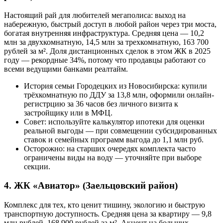
Настоящий рай для любителей мегаполиса: выход на
набережную, быстрый доступ в любой район через три моста,
богатая внутренняя инфраструктура. Средняя цена — 10,2
млн за двухкомнатную, 14,5 млн за трехкомнатную, 163 700
рублей за м². Доля дистанционных сделок в этом ЖК в 2025
году — рекордные 34%, потому что продавцы работают со
всеми ведущими банками реалтайм.
История семьи Городецких из Новосибирска: купили
трёхкомнатную по ДДУ за 13,8 млн, оформили онлайн-
регистрцию за 36 часов без личного визита к
застройщику или в МФЦ.
Совет: используйте калькулятор ипотеки для оценки
реальной выгоды — при совмещении субсидированных
ставок и семейных программ выгода до 1,1 млн руб.
Осторожно: на старших очередях комплекта часто
ограничены виды на воду — уточняйте при выборе
секции.
4. ЖК «Авиатор» (Заельцовский район)
Комплекс для тех, кто ценит тишину, экологию и быструю
транспортную доступность. Средняя цена за квартиру — 9,8
млн рублей, 168 900 рублей за м². Акцент на больших