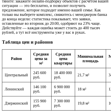
тяните: закажите онлайн-подборку объектов с расчётом вашей
ситуации — это бесплатно, и позволит получить
предложение, которое подходит именно вашей семье. Как
только вы выберете комплекс, свяжитесь с менеджером банка
до конца недели: статистика показывает, что заявки,
оставленные во вторник до 20:00, одобряют на 23% чаще.
Действуйте — каждая ошибка может стоить до 400 тысяч
рублей, а тут всё инструменты уже у вас в руках.
Таблица цен и районов
Средняя
Средняя
Минимальная
М
Район
цена за
цена
площадь
м²
квартиры
245 600
18 400 000
Центральный
21,7 м²
3
руб.
руб.
146 100
6 900 000
Ленинский
18 м²
1
руб.
руб.
155 900
7 300 000
Дзержинский
19,8 м²
1
руб.
руб.