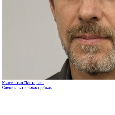
Константин Понториев
Специалист в новостройках