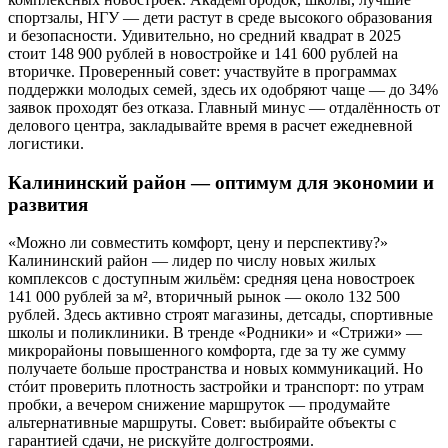
спортзалы, НГУ — дети растут в среде высокого образования
и безопасности. Удивительно, но средний квадрат в 2025
стоит 148 900 рублей в новостройке и 141 600 рублей на
вторичке. Проверенный совет: участвуйте в программах
поддержки молодых семей, здесь их одобряют чаще — до 34%
заявок проходят без отказа. Главный минус — отдалённость от
делового центра, закладывайте время в расчет ежедневной
логистики.
Калининский район — оптимум для экономии и
развития
«Можно ли совместить комфорт, цену и перспективу?»
Калининский район — лидер по числу новых жилых
комплексов с доступным жильём: средняя цена новостроек
141 000 рублей за м², вторичный рынок — около 132 500
рублей. Здесь активно строят магазины, детсады, спортивные
школы и поликлиники. В тренде «Родники» и «Стрижи» —
микрорайоны повышенного комфорта, где за ту же сумму
получаете больше пространства и новых коммуникаций. Но
стóит проверить плотность застройки и транспорт: по утрам
пробки, а вечером снижение маршруток — продумайте
альтернативные маршруты. Совет: выбирайте объекты с
гарантией сдачи, не рискуйте долгостроями.