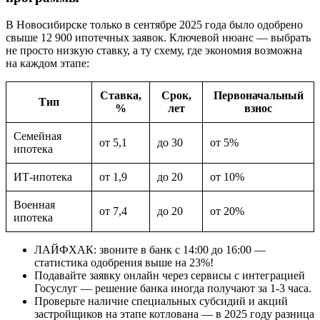
В Новосибирске только в сентябре 2025 года было одобрено
свыше 12 900 ипотечных заявок. Ключевой нюанс — выбрать
не просто низкую ставку, а ту схему, где экономия возможна
на каждом этапе:
Ставка,
Срок,
Первоначальный
Тип
%
лет
взнос
Семейная
от 5,1
до 30
от 5%
ипотека
ИТ-ипотека
от 1,9
до 20
от 10%
Военная
от 7,4
до 20
от 20%
ипотека
ЛАЙФХАК: звоните в банк с 14:00 до 16:00 —
статистика одобрения выше на 23%!
Подавайте заявку онлайн через сервисы с интеграцией
Госуслуг — решение банка иногда получают за 1-3 часа.
Проверьте наличие специальных субсидий и акций
застройщиков на этапе котлована — в 2025 году разница