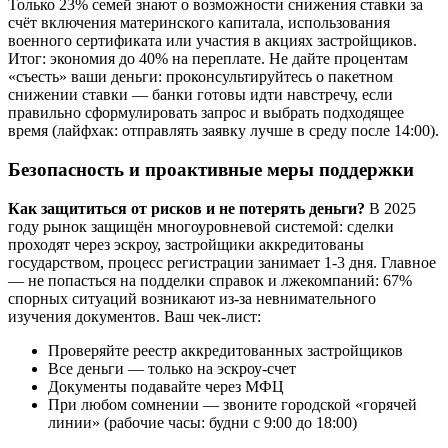
Только 23% семей знают о возможности снижения ставки за
счёт включения материнского капитала, использования
военного сертификата или участия в акциях застройщиков.
Итог: экономия до 40% на переплате. Не дайте процентам
«съесть» ваши деньги: проконсультируйтесь о пакетном
снижении ставки — банки готовы идти навстречу, если
правильно сформулировать запрос и выбрать подходящее
время (лайфхак: отправлять заявку лучше в среду после 14:00).
Безопасность и проактивные меры поддержки
Как защититься от рисков и не потерять деньги?
В 2025
году рынок защищён многоуровневой системой: сделки
проходят через эскроу, застройщики аккредитованы
государством, процесс регистрации занимает 1-3 дня. Главное
— не попасться на подделки справок и лжекомпаний: 67%
спорных ситуаций возникают из-за невнимательного
изучения документов. Ваш чек-лист:
Проверяйте реестр аккредитованных застройщиков
Все деньги — только на эскроу-счет
Документы подавайте через МФЦ
При любом сомнении — звоните городской «горячей
линии» (рабочие часы: будни с 9:00 до 18:00)