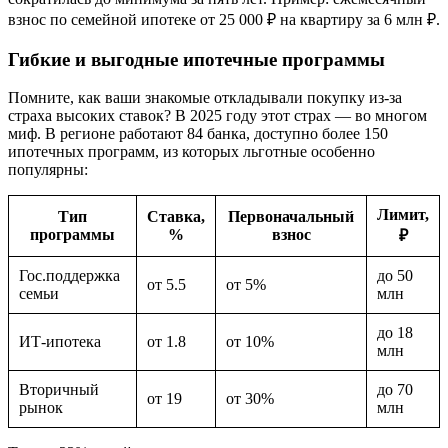
взнос по семейной ипотеке от 25 000 ₽ на квартиру за 6 млн ₽.
Гибкие и выгодные ипотечные программы
Помните, как ваши знакомые откладывали покупку из-за
страха высоких ставок? В 2025 году этот страх — во многом
миф. В регионе работают 84 банка, доступно более 150
ипотечных программ, из которых льготные особенно
популярны:
Лимит,
Тип
Ставка,
Первоначальный
программы
%
взнос
₽
Гос.поддержка
до 50
от 5.5
от 5%
семьи
млн
до 18
ИТ-ипотека
от 1.8
от 10%
млн
Вторичный
до 70
от 19
от 30%
рынок
млн