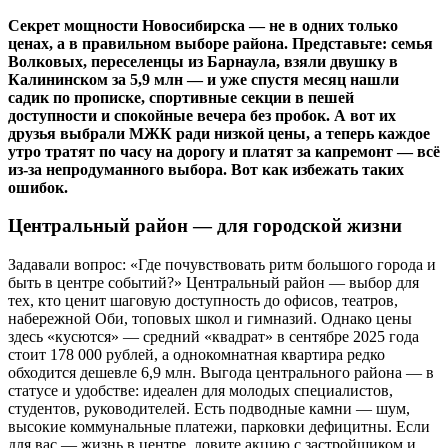
Секрет мощности Новосибирска — не в одних только
ценах, а в правильном выборе района. Представьте: семья
Волковых, переселенцы из Барнаула, взяли двушку в
Калининском за 5,9 млн — и уже спустя месяц нашли
садик по прописке, спортивные секции в пешей
доступности и спокойные вечера без пробок. А вот их
друзья выбрали МЖК ради низкой цены, а теперь каждое
утро тратят по часу на дорогу и платят за капремонт — всё
из-за непродуманного выбора. Вот как избежать таких
ошибок.
Центральный район — для городской жизни
Задавали вопрос: «Где почувствовать ритм большого города и
быть в центре событий?» Центральный район — выбор для
тех, кто ценит шаговую доступность до офисов, театров,
набережной Оби, топовых школ и гимназий. Однако цены
здесь «кусются» — средний «квадрат» в сентябре 2025 года
стоит 178 000 рублей, а однокомнатная квартира редко
обходится дешевле 6,9 млн. Выгода центрального района — в
статусе и удобстве: идеален для молодых специалистов,
студентов, руководителей. Есть подводные камни — шум,
высокие коммунальные платежи, парковки дефицитны. Если
для вас — жизнь в центре, ловите акцию с застройщиком и