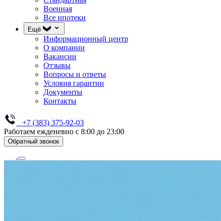
Военная
Все ипотеки
Ещё
Информационный центр
О компании
Вакансии
Отзывы
Вопросы и ответы
Условия гарантии
Документы
Контакты
+7 (383) 375-92-03
Работаем ежденевно с 8:00 до 23:00
Обратный звонок