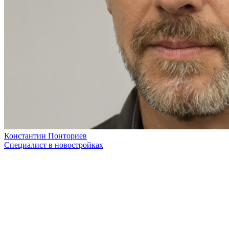
Константин Понториев
Специалист в новостройках