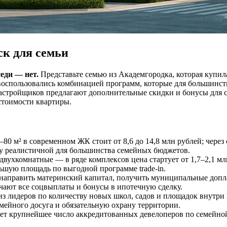
ск для семьи
седи — нет.
Представьте семью из Академгородка, которая купил
 воспользовались комбинацией программ, которые для большинс
застройщиков предлагают дополнительные скидки и бонусы для с
стоимости квартиры.
–80 м² в современном ЖК стоит от 8,6 до 14,8 млн рублей; чере
ку реалистичной для большинства семейных бюджетов.
ухкомнатные — в ряде комплексов цена стартует от 1,7–2,1 млн 
льшую площадь по выгодной программе trade-in.
аправить материнский капитал, получить муниципальные доплат
ючают все соцвыплаты и бонусы в ипотечную сделку.
 лидеров по количеству новых школ, садов и площадок внутри
мейного досуга и обязательную охрану территории.
ет крупнейшее число аккредитованных девелоперов по семейной