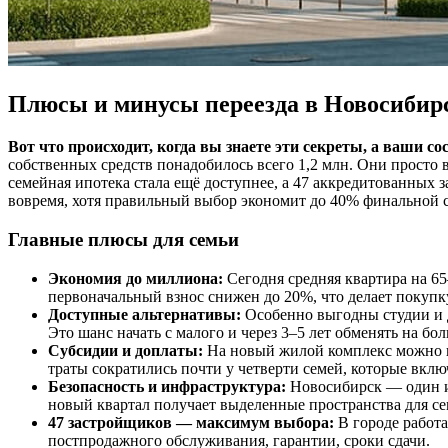
Плюсы и минусы переезда в Новосибир
Вот что происходит, когда вы знаете эти секреты, а ваши со
собственных средств понадобилось всего 1,2 млн. Они просто
семейная ипотека стала ещё доступнее, а 47 аккредитованных 
вовремя, хотя правильный выбор экономит до 40% финальной 
Главные плюсы для семьи
Экономия до миллиона:
Сегодня средняя квартира на 65
первоначальный взнос снижен до 20%, что делает покуп
Доступные альтернативы:
Особенно выгодны студии и дв
Это шанс начать с малого и через 3–5 лет обменять на бо
Субсидии и доплаты:
На новый жилой комплекс можно н
траты сократились почти у четверти семей, которые вкл
Безопасность и инфраструктура:
Новосибирск — один из
новый квартал получает выделенные пространства для се
47 застройщиков — максимум выбора:
В городе работа
постпродажного обслуживания, гарантии, сроки сдачи.