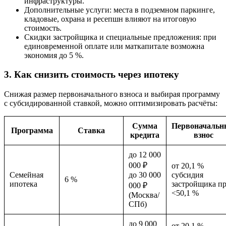
инфраструктуры.
Дополнительные услуги: места в подземном паркинге,
кладовые, охрана и ресепшн влияют на итоговую
стоимость.
Скидки застройщика и специальные предложения: при
единовременной оплате или маткапитале возможна
экономия до 5 %.
3. Как снизить стоимость через ипотеку
Снижая размер первоначального взноса и выбирая программу
с субсидированной ставкой, можно оптимизировать расчёты:
Сумма
Первоначальн
Программа
Ставка
кредита
взнос
до 12 000
000 ₽
от 20,1 %
Семейная
до 30 000
субсидия
6 %
ипотека
застройщика п
000 ₽
<50,1 %
(Москва/
СПб)
до 9 000
от 20,1 %