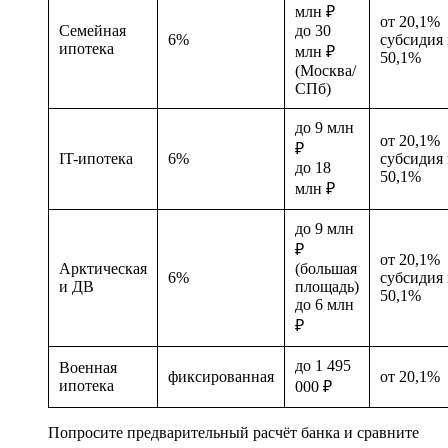
млн ₽
от 20,1%
Семейная
до 30
6%
субсидия
ипотека
млн ₽
50,1%
(Москва/
СПб)
до 9 млн
от 20,1%
₽
IT-ипотека
6%
субсидия
до 18
50,1%
млн ₽
до 9 млн
₽
от 20,1%
Арктическая
(большая
6%
субсидия
и ДВ
площадь)
50,1%
до 6 млн
₽
до 1 495
Военная
фиксированная
от 20,1%
ипотека
000 ₽
Попросите предварительный расчёт банка и сравните