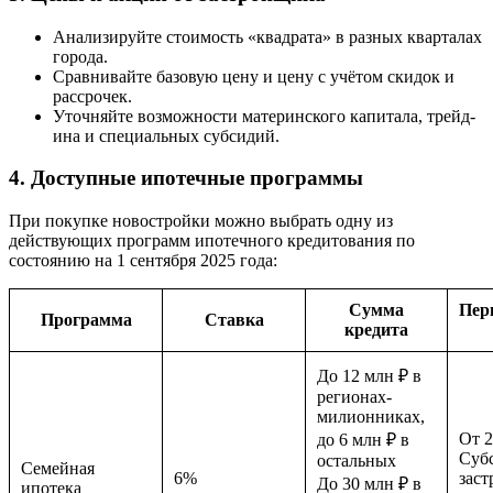
Анализируйте стоимость «квадрата» в разных кварталах
города.
Сравнивайте базовую цену и цену с учётом скидок и
рассрочек.
Уточняйте возможности материнского капитала, трейд-
ина и специальных субсидий.
4. Доступные ипотечные программы
При покупке новостройки можно выбрать одну из
действующих программ ипотечного кредитования по
состоянию на 1 сентября 2025 года:
Сумма
Пер
Программа
Ставка
кредита
До 12 млн ₽ в
регионах-
милионниках,
От 
до 6 млн ₽ в
Суб
остальных
Семейная
6%
зас
До 30 млн ₽ в
ипотека