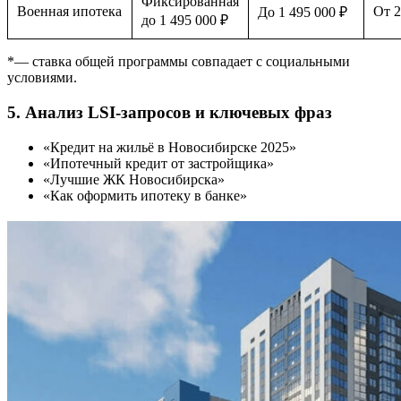
Фиксированная
Военная ипотека
От 
До 1 495 000 ₽
до 1 495 000 ₽
*— ставка общей программы совпадает с социальными
условиями.
5. Анализ LSI-запросов и ключевых фраз
«Кредит на жильё в Новосибирске 2025»
«Ипотечный кредит от застройщика»
«Лучшие ЖК Новосибирска»
«Как оформить ипотеку в банке»