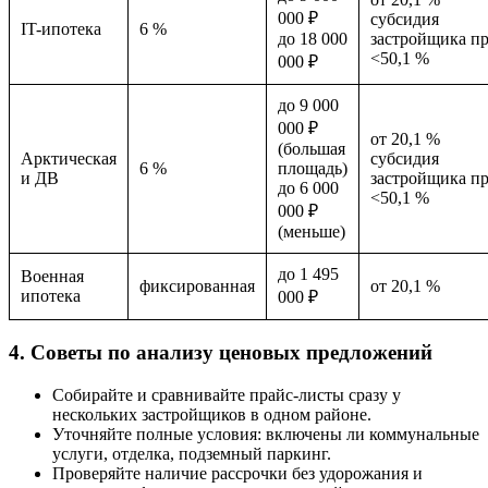
000 ₽
субсидия
IT-ипотека
6 %
до 18 000
застройщика п
<50,1 %
000 ₽
до 9 000
000 ₽
от 20,1 %
(большая
Арктическая
субсидия
6 %
площадь)
и ДВ
застройщика п
до 6 000
<50,1 %
000 ₽
(меньше)
до 1 495
Военная
фиксированная
от 20,1 %
ипотека
000 ₽
4. Советы по анализу ценовых предложений
Собирайте и сравнивайте прайс-листы сразу у
нескольких застройщиков в одном районе.
Уточняйте полные условия: включены ли коммунальные
услуги, отделка, подземный паркинг.
Проверяйте наличие рассрочки без удорожания и