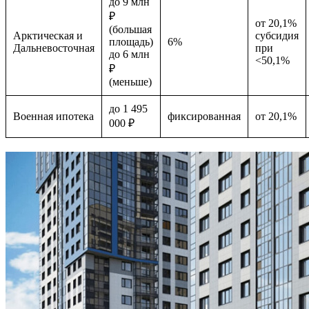
до 9 млн
₽
от 20,1%
(большая
Арктическая и
субсидия
площадь)
6%
Дальневосточная
при
до 6 млн
<50,1%
₽
(меньше)
до 1 495
Военная ипотека
фиксированная
от 20,1%
000 ₽