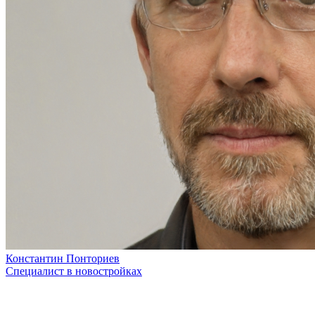
Константин Понториев
Специалист в новостройках