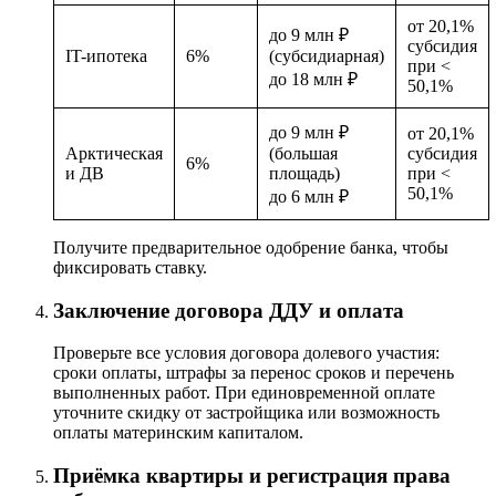
от 20,1%
до 9 млн ₽
субсидия
IT-ипотека
6%
(субсидиарная)
при <
до 18 млн ₽
50,1%
до 9 млн ₽
от 20,1%
Арктическая
(большая
субсидия
6%
и ДВ
площадь)
при <
50,1%
до 6 млн ₽
Получите предварительное одобрение банка, чтобы
фиксировать ставку.
Заключение договора ДДУ и оплата
Проверьте все условия договора долевого участия:
сроки оплаты, штрафы за перенос сроков и перечень
выполненных работ. При единовременной оплате
уточните скидку от застройщика или возможность
оплаты материнским капиталом.
Приёмка квартиры и регистрация права