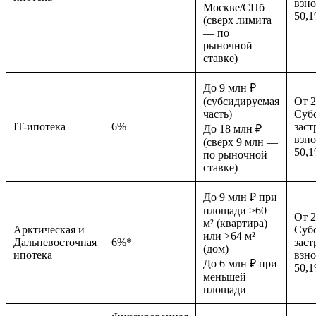
взно
Москве/СПб
50,
(сверх лимита
— по
рыночной
ставке)
До 9 млн ₽
(субсидируемая
От 
часть)
Суб
IT-ипотека
6%
зас
До 18 млн ₽
взно
(сверх 9 млн —
50,
по рыночной
ставке)
До 9 млн ₽ при
площади >60
От 
м² (квартира)
Арктическая и
Суб
или >64 м²
Дальневосточная
6%*
зас
(дом)
ипотека
взно
До 6 млн ₽ при
50,
меньшей
площади