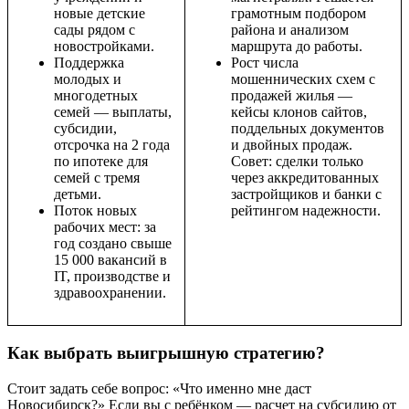
новые детские
грамотным подбором
сады рядом с
района и анализом
новостройками.
маршрута до работы.
Поддержка
Рост числа
молодых и
мошеннических схем с
многодетных
продажей жилья —
семей — выплаты,
кейсы клонов сайтов,
субсидии,
поддельных документов
отсрочка на 2 года
и двойных продаж.
по ипотеке для
Совет: сделки только
семей с тремя
через аккредитованных
детьми.
застройщиков и банки с
Поток новых
рейтингом надежности.
рабочих мест: за
год создано свыше
15 000 вакансий в
IT, производстве и
здравоохранении.
Как выбрать выигрышную стратегию?
Стоит задать себе вопрос: «Что именно мне даст
Новосибирск?» Если вы с ребёнком — расчет на субсидию от