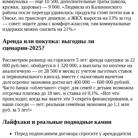
коммуналка — ещё 10 500, дополнительные траты (школа,
кружки, здоровье) — 9 000. «Людмила из Калининского
района после переезда удивилась: продукты стоят почти как в
Омске, но транспорт дешевле, а ЖКХ выросла на 13% за год
— совет: ищите дома с комфорт-классом, там коммунальные
издержки можно снизить на 21%.»
Аренда или покупка: выгодны ли
сценарии-2025?
Рассмотрим разницу на горизонте 5 лет: аренда однушки за 22
000 руб./мес. обойдется в 1 320 000, а выплаты по ипотеке на
аналогичную — от 28 500 в месяц (с учетом льготных ставок
и первоначального взноса), вместе с налоговым вычетом
долгосрочно экономия достигает 400 000 — 600 000 рублей.
Часто банки «облегчают» старт: для семей с детьми возможна
отсрочка платежа до 18 мес. и ставка от 0,1%. «Вот что
происходит, когда вы знаете эти 3 секрета финансирования, а
ваши соседи — нет: реальная семейная экономия до 1,1 млн
руб. за 5 лет!»
Лайфхаки и реальные подводные камни
Перед подписанием договора спросите у арендодателя