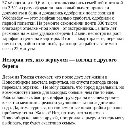
57 м² оценили в 9,6 млн, воспользовались семейной ипотекой
на 2,5% и сразу оформили налоговый вычет, принесли
документы в банк и дождались одобрения после звонка в
Wednesday — этот лайфхак реально сработал, одобрили с
первой попытки. На ремонте сэкономили почти 330 тысяч
благодаря отделке «под ключ» от застройщика. За пять лет
расходов на жилье удалось сберечь 1,2 млн, несмотря на рост
тарифов и цены на квартиры. Итог — квартира есть, переплат
почти нет, район отличный, транспорт до работы занимает
всего 22 минуты.
Истории тех, кто вернулся — взгляд с другого
берега
Дарья из Томска отмечает, что после двух лет жизни в
Новосибирске захотела вернуться, но спустя полгода снова
переехала обратно. «Не могу сказать, что город идеальный, но
возможностей здесь для молодых больше, чем где-то еще.
Работа нашлась быстро, инфраструктура на высшем уровне,
качество медицины реально улучшилось за последние два
года. Да, зима суровая, но современные новостройки решают
проблему тепла. Жалею? Нет, потому что за время в
Новосибирске нашла друзей, построила карьеру и теперь могу
выбирать, где будет счастливо семье».