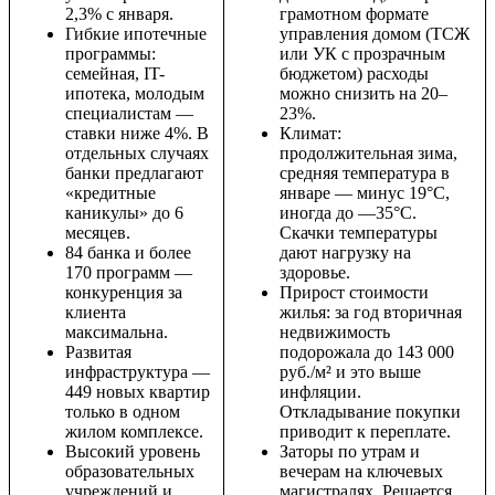
2,3% с января.
грамотном формате
Гибкие ипотечные
управления домом (ТСЖ
программы:
или УК с прозрачным
семейная, IT-
бюджетом) расходы
ипотека, молодым
можно снизить на 20–
специалистам —
23%.
ставки ниже 4%. В
Климат:
отдельных случаях
продолжительная зима,
банки предлагают
средняя температура в
«кредитные
январе — минус 19°C,
каникулы» до 6
иногда до —35°C.
месяцев.
Скачки температуры
84 банка и более
дают нагрузку на
170 программ —
здоровье.
конкуренция за
Прирост стоимости
клиента
жилья: за год вторичная
максимальна.
недвижимость
Развитая
подорожала до 143 000
инфраструктура —
руб./м² и это выше
449 новых квартир
инфляции.
только в одном
Откладывание покупки
жилом комплексе.
приводит к переплате.
Высокий уровень
Заторы по утрам и
образовательных
вечерам на ключевых
учреждений и
магистралях. Решается