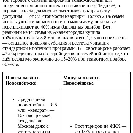
топ городов с самыми широкими возможностями для
получения семейной ипотеки со ставкой от 0,1% до 6%, а
первые взносы для многих льготников по-прежнему
доступны — от 5% стоимости квартиры. Только 23% семей
используют эти возможности по максимуму, остальные
переплачивают до 40% из-за банальных ошибок. Вот
реальный кейс: семья из Академгородка купила
трёхкомнатную за 8,8 млн, вложив всего 1,2 млн своих денег
— остальное покрыла субсидия и реструктуризация
стандартной ипотечной программы. В Новосибирске работает
47 аккредитованных застройщиков по семейной ипотеке, что
даёт реальную экономию до 15–20% при грамотном подборе
объекта.
Плюсы жизни в
Минусы жизни в
Новосибирске
Новосибирске
Средняя цена
новостройки — 8,5
млн, «квадрат» —
167 тыс. руб./м²,
это дешевле
Москвы даже с
Рост тарифов на ЖКХ —
учётом роста на
до 13% за год, но при