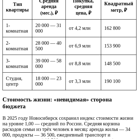
Средняя
Покупка,
Квадратный
Тип
аренда
средняя
квартиры
метр, ₽
(мес.), ₽
цена, ₽
1-
20 000 — 31
от 4,2 млн
162 800
комнатная
000
2-
28 000 — 40
от 6,9 млн
153 900
комнатная
500
3-
39 000 — 58
от 8,8 млн
148 500
комнатная
000
Студия,
18 000 — 23
от 3,3 млн
190 100
центр
000
Стоимость жизни: «невидимая» сторона
бюджета
В 2025 году Новосибирск сохранил индекс стоимости жизни
на уровне 1,00 — средний по России. Средняя корзина
расходов семьи из трёх человек в месяц: аренда жилья — 34
000, продукты — 36 500, ежедневный транспорт и