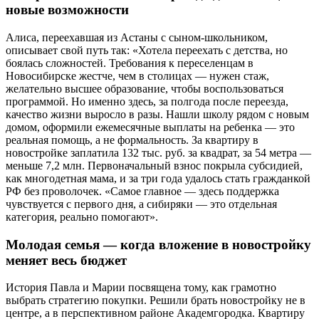
новые возможности
Алиса, переехавшая из Астаны с сыном-школьником,
описывает свой путь так: «Хотела переехать с детства, но
боялась сложностей. Требования к переселенцам в
Новосибирске жестче, чем в столицах — нужен стаж,
желательно высшее образование, чтобы воспользоваться
программой. Но именно здесь, за полгода после переезда,
качество жизни выросло в разы. Нашли школу рядом с новым
домом, оформили ежемесячные выплаты на ребенка — это
реальная помощь, а не формальность. За квартиру в
новостройке заплатила 132 тыс. руб. за квадрат, за 54 метра —
меньше 7,2 млн. Первоначальный взнос покрыла субсидией,
как многодетная мама, и за три года удалось стать гражданкой
РФ без проволочек. «Самое главное — здесь поддержка
чувствуется с первого дня, а сибиряки — это отдельная
категория, реально помогают».
Молодая семья — когда вложение в новостройку
меняет весь бюджет
История Павла и Марии посвящена тому, как грамотно
выбрать стратегию покупки. Решили брать новостройку не в
центре, а в перспективном районе Академгородка. Квартиру