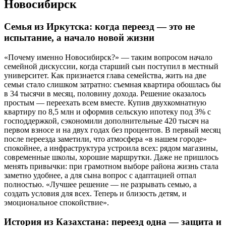
Новосибирск
Семья из Иркутска: когда переезд — это не
испытание, а начало новой жизни
«Почему именно Новосибирск?» — таким вопросом начало
семейной дискуссии, когда старший сын поступил в местный
университет. Как признается глава семейства, жить на две
семьи стало слишком затратно: съемная квартира обошлась бы
в 34 тысячи в месяц, половину дохода. Решение оказалось
простым — переехать всем вместе. Купив двухкомнатную
квартиру по 8,5 млн и оформив сельскую ипотеку под 3% с
господдержкой, сэкономили дополнительные 420 тысяч на
первом взносе и на двух годах без процентов. В первый месяц
после переезда заметили, что атмосфера «в нашем городе»
спокойнее, а инфраструктура устроила всех: рядом магазины,
современные школы, хорошие маршрутки. Даже не пришлось
менять привычки: при грамотном выборе района жизнь стала
заметно удобнее, а для сына вопрос с адаптацией отпал
полностью. «Лучшее решение — не разрывать семью, а
создать условия для всех. Теперь и близость детям, и
эмоциональное спокойствие».
История из Казахстана: переезд одна — защита и