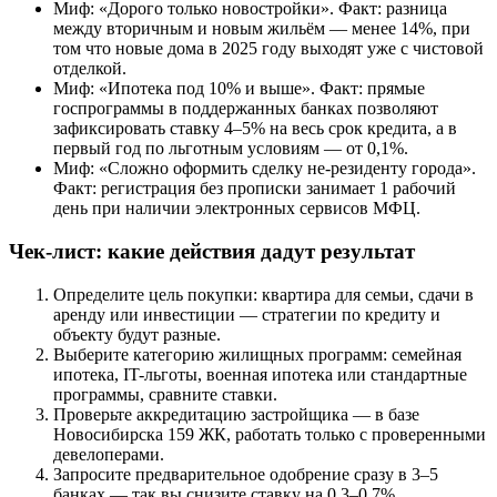
Миф: «Дорого только новостройки». Факт: разница
между вторичным и новым жильём — менее 14%, при
том что новые дома в 2025 году выходят уже с чистовой
отделкой.
Миф: «Ипотека под 10% и выше». Факт: прямые
госпрограммы в поддержанных банках позволяют
зафиксировать ставку 4–5% на весь срок кредита, а в
первый год по льготным условиям — от 0,1%.
Миф: «Сложно оформить сделку не-резиденту города».
Факт: регистрация без прописки занимает 1 рабочий
день при наличии электронных сервисов МФЦ.
Чек-лист: какие действия дадут результат
Определите цель покупки: квартира для семьи, сдачи в
аренду или инвестиции — стратегии по кредиту и
объекту будут разные.
Выберите категорию жилищных программ: семейная
ипотека, IT-льготы, военная ипотека или стандартные
программы, сравните ставки.
Проверьте аккредитацию застройщика — в базе
Новосибирска 159 ЖК, работать только с проверенными
девелоперами.
Запросите предварительное одобрение сразу в 3–5
банках — так вы снизите ставку на 0,3–0,7%.