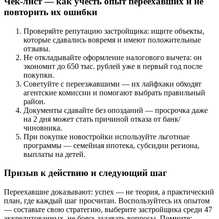
Чек-лист — как учесть опыт переехавших и не
повторить их ошибки
Проверяйте репутацию застройщика: ищите объекты,
которые сдавались вовремя и имеют положительные
отзывы.
Не откладывайте оформление налогового вычета: он
экономит до 650 тыс. рублей уже в первый год после
покупки.
Советуйте с переезжавшими — их лайфхаки обходят
агентские комиссии и помогают выбрать правильный
район.
Документы сдавайте без опозданий — просрочка даже
на 2 дня может стать причиной отказа от банк/
чиновника.
При покупке новостройки используйте льготные
программы — семейная ипотека, субсидии региона,
выплаты на детей.
Призыв к действию и следующий шаг
Переехавшие доказывают: успех — не теория, а практический
план, где каждый шаг просчитан. Воспользуйтесь их опытом
— составьте свою стратегию, выберите застройщика среди 47
аккредитованных, не боясь задавать вопросы. Помните: