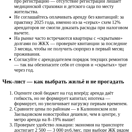
про регистрацию — отсутствие регистрации лишает
медицинской страховки и детского сада по месту
жительства.
Не соглашайтесь оплачивать аренду без квитанций: за
практику 2025 года, именно из-за «серых» схем 12%
арендаторов не смогли доказать расходы при налоговом
вычете.
На рынке часто встречаются квартиры с «скрытыми»
долгами по ЖКХ — проверьте квитанции за последние
3 месяца, чтобы не получить сюрприз в первый месяц
проживания.
Согласуйте с арендодателем порядок текущих ремонтов
— так вы обезопасите себя от споров и «скрытых» трат
через год.
Чек-лист — как выбрать жильё и не прогадать
Оцените свой бюджет на год вперёд: аренда даёт
гибкость, но не формирует капитал; ипотека —
формирует, но увеличивает нагрузку первым временем.
Сравните цены по районам — в Калининском или
Заельцовском новостройки дешевле, чем в центре, у
метро аренда на 8–19% выше!
Проверьте удобство локации: экономия на транспорте
достигает 2 500 — 3 000 руб./мес. при выборе ЖК рядом