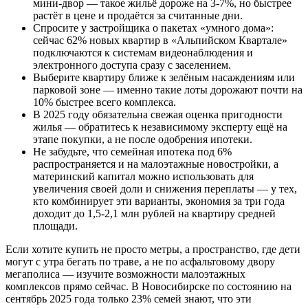
мини-двор — такое жильё дороже на 3-7%, но быстрее
растёт в цене и продаётся за считанные дни.
Спросите у застройщика о пакетах «умного дома»:
сейчас 62% новых квартир в «Альпийском Квартале»
подключаются к системам видеонаблюдения и
электронного доступа сразу с заселением.
Выберите квартиру ближе к зелёным насаждениям или
парковой зоне — именно такие лоты дорожают почти на
10% быстрее всего комплекса.
В 2025 году обязательна свежая оценка пригодности
жилья — обратитесь к независимому эксперту ещё на
этапе покупки, а не после одобрения ипотеки.
Не забудьте, что семейная ипотека под 6%
распространяется и на малоэтажные новостройки, а
материнский капитал можно использовать для
увеличения своей доли и снижения переплаты — у тех,
кто комбинирует эти варианты, экономия за три года
доходит до 1,5-2,1 млн рублей на квартиру средней
площади.
Если хотите купить не просто метры, а пространство, где дети
могут с утра бегать по траве, а не по асфальтовому двору
мегаполиса — изучите возможности малоэтажных
комплексов прямо сейчас. В Новосибирске по состоянию на
сентябрь 2025 года только 23% семей знают, что эти