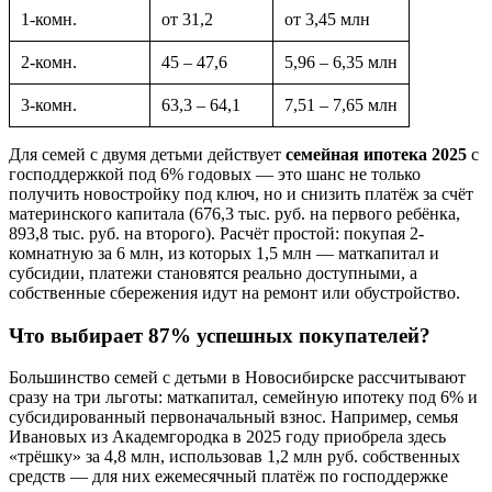
1-комн.
от 31,2
от 3,45 млн
2-комн.
45 – 47,6
5,96 – 6,35 млн
3-комн.
63,3 – 64,1
7,51 – 7,65 млн
Для семей с двумя детьми действует
семейная ипотека 2025
с
господдержкой под 6% годовых — это шанс не только
получить новостройку под ключ, но и снизить платёж за счёт
материнского капитала (676,3 тыс. руб. на первого ребёнка,
893,8 тыс. руб. на второго). Расчёт простой: покупая 2-
комнатную за 6 млн, из которых 1,5 млн — маткапитал и
субсидии, платежи становятся реально доступными, а
собственные сбережения идут на ремонт или обустройство.
Что выбирает 87% успешных покупателей?
Большинство семей с детьми в Новосибирске рассчитывают
сразу на три льготы: маткапитал, семейную ипотеку под 6% и
субсидированный первоначальный взнос. Например, семья
Ивановых из Академгородка в 2025 году приобрела здесь
«трёшку» за 4,8 млн, использовав 1,2 млн руб. собственных
средств — для них ежемесячный платёж по господдержке