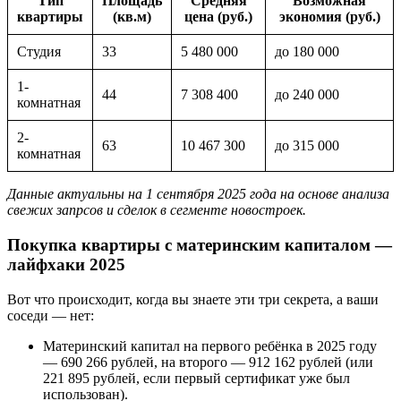
Тип
Площадь
Средняя
Возможная
квартиры
(кв.м)
цена (руб.)
экономия (руб.)
Студия
33
5 480 000
до 180 000
1-
44
7 308 400
до 240 000
комнатная
2-
63
10 467 300
до 315 000
комнатная
Данные актуальны на 1 сентября 2025 года на основе анализа
свежих запрсов и сделок в сегменте новостроек.
Покупка квартиры с материнским капиталом —
лайфхаки 2025
Вот что происходит, когда вы знаете эти три секрета, а ваши
соседи — нет:
Материнский капитал на первого ребёнка в 2025 году
— 690 266 рублей, на второго — 912 162 рублей (или
221 895 рублей, если первый сертификат уже был
использован).