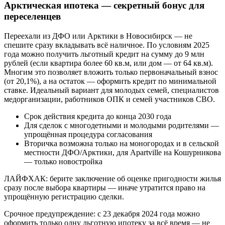
Арктическая ипотека — секретный бонус для
переселенцев
Переехали из ДФО или Арктики в Новосибирск — не
спешите сразу вкладывать всё наличное. По условиям 2025
года можно получить льготный кредит на сумму до 9 млн
рублей (если квартира более 60 кв.м, или дом — от 64 кв.м).
Многим это позволяет вложить только первоначальный взнос
(от 20,1%), а на остаток — оформить кредит по минимальной
ставке. Идеальный вариант для молодых семей, специалистов
медорганизации, работников ОПК и семей участников СВО.
Срок действия кредита до конца 2030 года
Для сделок с многодетными и молодыми родителями —
упрощённая процедура согласования
Вторичка возможна только на моногородах и в сельской
местности ДФО/Арктики, для Apartville на Кошурникова
— только новостройка
ЛАЙФХАК: берите заключение об оценке пригодности жилья
сразу после выбора квартиры — иначе утратится право на
упрощённую регистрацию сделки.
Срочное предупреждение: с 23 декабря 2024 года можно
оформить только одну льготную ипотеку за всё время — не