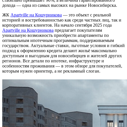
стабильно превышает 90%, а величина гарантированного
дохода — одна из самых высоких на рынке Новосибирска.
ЖК
Apartville на Кошурникова
— это объект с реальной
историей и востребованностью как среди частных лиц, так и
корпоративных клиентов. На начало сентября 2025 года
Apartville на Кошурникова
предлагает покупателям
уникальную возможность приобрести апартаменты по
оптимальным ипотечным программам, поддерживаемым
государством. Актуальные ставки, льготные условия и гибкий
подход к оформлению кредита делают жильё максимально
доступным и выгодным для новосибирцев и жителей других
регионов. Все детали по ипотеке, инфраструктуре и
особенностям проживания — в этом обзоре для покупателей,
которым нужен ориентир, а не рекламный слоган.