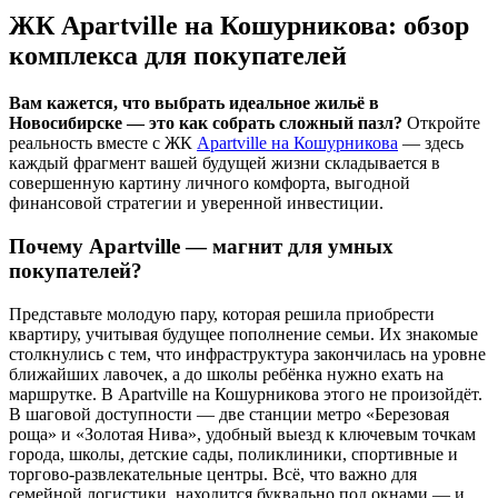
ЖК Apartville на Кошурникова: обзор
комплекса для покупателей
Вам кажется, что выбрать идеальное жильё в
Новосибирске — это как собрать сложный пазл?
Откройте
реальность вместе с ЖК
Apartville на Кошурникова
— здесь
каждый фрагмент вашей будущей жизни складывается в
совершенную картину личного комфорта, выгодной
финансовой стратегии и уверенной инвестиции.
Почему Apartville — магнит для умных
покупателей?
Представьте молодую пару, которая решила приобрести
квартиру, учитывая будущее пополнение семьи. Их знакомые
столкнулись с тем, что инфраструктура закончилась на уровне
ближайших лавочек, а до школы ребёнка нужно ехать на
маршрутке. В Apartville на Кошурникова этого не произойдёт.
В шаговой доступности — две станции метро «Березовая
роща» и «Золотая Нива», удобный выезд к ключевым точкам
города, школы, детские сады, поликлиники, спортивные и
торгово-развлекательные центры. Всё, что важно для
семейной логистики, находится буквально под окнами — и