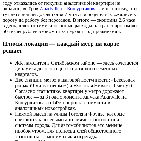
году отказались от покупки аналогичной квартиры на
окраине, выбрав
Apartville на Кошурникова
лишь потому, что
тут дети дошли до садика за 7 минут, а родители уложились в
дорогу на работу без пересадок. В итоге — экономия 2,6 часа
в день, плюс оптимизированные расходы на транспорт: около
50 тысяч рублей экономии за первый год проживания.
Плюсы локации — каждый метр на карте
решает
ЖК находится в Октябрьском районе — здесь сочетается
динамика делового центра и тишина семейных
кварталов.
Две станции метро в шаговой доступности: «Березовая
роща» (9 минут пешком) и «Золотая Нива» (11 минут).
Согласно статистике, квартиры у метро дорожают
быстрее — за 3 года с момента запуска Apartville на
Кошурникова до 14% прироста стоимости в
аналогичных новостройках.
Прямой выезд на улицы Гоголя и Фрунзе, которые
считаются ключевыми артериями транспортной
системы города. Для автомобилистов это меньше
пробок утром, для пользователей общественного
транспорта — минимальная пересадка.