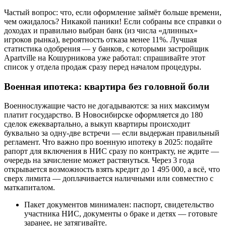
Частый вопрос: что, если оформление займёт больше времени,
чем ожидалось? Никакой паники! Если собраны все справки о
доходах и правильно выбран банк (из числа «длинных»
игроков рынка), вероятность отказа менее 11%. Лучшая
статистика одобрения — у банков, с которыми застройщик
Apartville на Кошурникова уже работал: спрашивайте этот
список у отдела продаж сразу перед началом процедуры.
Военная ипотека: квартира без головной боли
Военнослужащие часто не догадываются: за них максимум
платит государство. В Новосибирске оформляется до 180
сделок ежеквартально, а выкуп квартиры происходит
буквально за одну-две встречи — если выдержан правильный
регламент. Что важно про военную ипотеку в 2025: подайте
рапорт для включения в НИС сразу по контракту, не ждите —
очередь на зачисление может растянуться. Через 3 года
открывается возможность взять кредит до 1 495 000, а всё, что
сверх лимита — доплачивается наличными или совместно с
маткапиталом.
Пакет документов минимален: паспорт, свидетельство
участника НИС, документы о браке и детях — готовьте
заранее, не затягивайте.