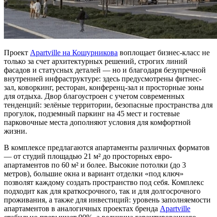
Проект
Apartville на Кошурникова
воплощает бизнес-класс не
только за счет архитектурных решений, строгих линий
фасадов и статусных деталей — но и благодаря безупречной
внутренней инфраструктуре: здесь предусмотрены фитнес-
зал, коворкинг, ресторан, конференц-зал и просторные зоны
для отдыха. Двор благоустроен с учетом современных
тенденций: зелёные территории, безопасные пространства для
прогулок, подземный паркинг на 45 мест и гостевые
парковочные места дополняют условия для комфортной
жизни.
В комплексе предлагаются апартаменты различных форматов
— от студий площадью 21 м² до просторных евро-
апартаментов по 60 м² и более. Высокие потолки (до 3
метров), большие окна и вариант отделки «под ключ»
позволят каждому создать пространство под себя. Комплекс
подходит как для краткосрочного, так и для долгосрочного
проживания, а также для инвестиций: уровень заполняемости
апартаментов в аналогичных проектах бренда
Apartville