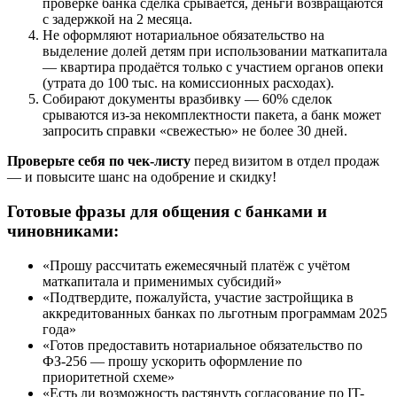
проверке банка сделка срывается, деньги возвращаются
с задержкой на 2 месяца.
Не оформляют нотариальное обязательство на
выделение долей детям при использовании маткапитала
— квартира продаётся только с участием органов опеки
(утрата до 100 тыс. на комиссионных расходах).
Собирают документы вразбивку — 60% сделок
срываются из-за некомплектности пакета, а банк может
запросить справки «свежестью» не более 30 дней.
Проверьте себя по чек-листу
перед визитом в отдел продаж
— и повысите шанс на одобрение и скидку!
Готовые фразы для общения с банками и
чиновниками:
«Прошу рассчитать ежемесячный платёж с учётом
маткапитала и применимых субсидий»
«Подтвердите, пожалуйста, участие застройщика в
аккредитованных банках по льготным программам 2025
года»
«Готов предоставить нотариальное обязательство по
ФЗ-256 — прошу ускорить оформление по
приоритетной схеме»
«Есть ли возможность растянуть согласование по IT-