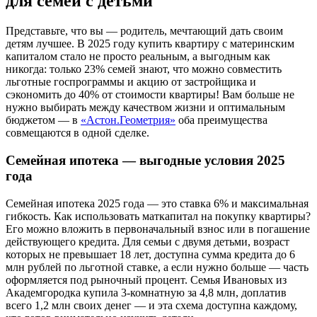
для семей с детьми
Представьте, что вы — родитель, мечтающий дать своим
детям лучшее. В 2025 году купить квартиру с материнским
капиталом стало не просто реальным, а выгодным как
никогда: только 23% семей знают, что можно совместить
льготные госпрограммы и акцию от застройщика и
сэкономить до 40% от стоимости квартиры! Вам больше не
нужно выбирать между качеством жизни и оптимальным
бюджетом — в
«Астон.Геометрия»
оба преимущества
совмещаются в одной сделке.
Семейная ипотека — выгодные условия 2025
года
Семейная ипотека 2025 года — это ставка 6% и максимальная
гибкость. Как использовать маткапитал на покупку квартиры?
Его можно вложить в первоначальный взнос или в погашение
действующего кредита. Для семьи с двумя детьми, возраст
которых не превышает 18 лет, доступна сумма кредита до 6
млн рублей по льготной ставке, а если нужно больше — часть
оформляется под рыночный процент. Семья Ивановых из
Академгородка купила 3-комнатную за 4,8 млн, доплатив
всего 1,2 млн своих денег — и эта схема доступна каждому,