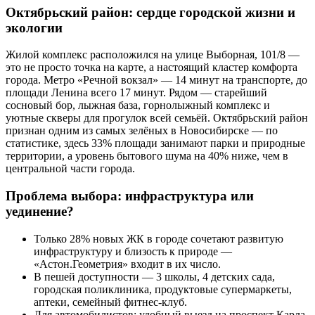
Октябрьский район: сердце городской жизни и
экологии
Жилой комплекс расположился на улице Выборная, 101/8 —
это не просто точка на карте, а настоящий кластер комфорта
города. Метро «Речной вокзал» — 14 минут на транспорте, до
площади Ленина всего 17 минут. Рядом — старейший
сосновый бор, лыжная база, горнолыжный комплекс и
уютные скверы для прогулок всей семьёй. Октябрьский район
признан одним из самых зелёных в Новосибирске — по
статистике, здесь 33% площади занимают парки и природные
территории, а уровень бытового шума на 40% ниже, чем в
центральной части города.
Проблема выбора: инфраструктура или
уединение?
Только 28% новых ЖК в городе сочетают развитую
инфраструктуру и близость к природе —
«Астон.Геометрия» входит в их число.
В пешей доступности — 3 школы, 4 детских сада,
городская поликлиника, продуктовые супермаркеты,
аптеки, семейный фитнес-клуб.
Для автомобилистов: удобный выезд на проспект Карла