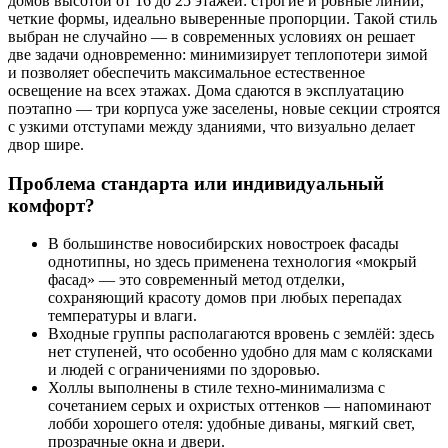
домов высотой от 16 до 25 этажей: строгие и ровные линии,
четкие формы, идеально выверенные пропорции. Такой стиль
выбран не случайно — в современных условиях он решает
две задачи одновременно: минимизирует теплопотери зимой
и позволяет обеспечить максимальное естественное
освещение на всех этажах. Дома сдаются в эксплуатацию
поэтапно — три корпуса уже заселены, новые секции строятся
с узкими отступами между зданиями, что визуально делает
двор шире.
Проблема стандарта или индивидуальный
комфорт?
В большинстве новосибирских новостроек фасады
однотипны, но здесь применена технология «мокрый
фасад» — это современный метод отделки,
сохраняющий красоту домов при любых перепадах
температуры и влаги.
Входные группы располагаются вровень с землёй: здесь
нет ступеней, что особенно удобно для мам с колясками
и людей с ограничениями по здоровью.
Холлы выполнены в стиле техно-минимализма с
сочетанием серых и охристых оттенков — напоминают
лобби хорошего отеля: удобные диваны, мягкий свет,
прозрачные окна и двери.