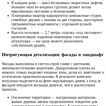
В каждом доме — цикл бесшумных скоростных лифтов,
большие окна во входных группах делают холлы
максимально светлыми и безопасными.
Планировки квартир варьируются: компактные студии,
семейные двушки с окнами на две стороны, просторные
трёхкомнатные апартаменты с отдельной кухней-
гостиной.
Высота потолков — 2,7 метра, отделка «под чистовую»:
шумоизоляция, надежная инженерия, гипсовая
штукатурка — вы сразу можете реализовать
собственный дизайн.
Интригующая детализация: фасады и ландшафт
Фасады выполнены в светло-серой гамме с цветными
минималистичными акцентами. Декоративная плитка на
нижних этажах выделяет входные зоны, делая их заметными и
эстетически привлекательными. В результате комплекс
визуально выделяется на фоне окружающих домов, а уход за
фасадом обходится жильцам дешевле, чем в аналогичных
проектах.
Озеленение территории — натуральные материалы,
живые деревья, мягкое прорезиненное покрытие для
детских площадок и зон воркаута. Каждая зона двора