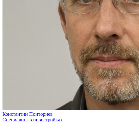
Константин Понториев
Специалист в новостройках