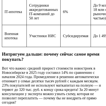
Сотрудники
До 9 мл
аккредитованных
18 млн 
IT-ипотека
6%
IT-компаний до
рыночн
50 лет
частью)
Военная
Участники НИС
Субсидируемая
До 1 49
ипотека
Интригуем дальше: почему сейчас самое время
покупать?
Вот что важно: средний прирост стоимости новостроек в
Новосибирске в 2025 году составил 14% по сравнению с
началом 2024 года. Промедление в решении автоматически
отнимает у семьи десятки тысяч рублей с каждым месяцем.
23% покупателей не используют маткапитал на полную — и
теряют до 320 тыс. руб. к концу срока кредита! За 20 минут
консультации у эксперта можно узнать схему, которая не
позволит переплатить — почему бы не внедрить её прямо
сегодня?