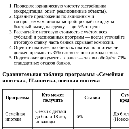
Проверьте юридическую чистоту застройщика
(аккредитация, опыт, реализованные объекты).
Сравните предложения по акционным и
госпрограммам: иногда застройщик даёт скидку за
быстрый выход на сделку — до 5% от цены.
Рассчитайте итоговую стоимость с учётом всех
субсидий и расписанных программ — всегда уточняйте
итоговую ставку, часть банков скрывает комиссии.
Оцените платежеспособность: платеж по ипотеке не
должен превышать 35% ежемесячного дохода семьи.
Подготовьте документы заранее — так вы обойдёте 73%
стандартных отказов банков.
Сравнительная таблица программы «Семейная
ипотека», IT-ипотека, военная ипотека
Кто может
Су
Программа
Ставка
получить
кре
Семьи с детьми
Семейная
До 6 м
до 6 или 18 лет,
6%
ипотека
(Новос
инвалиды