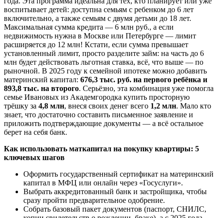
года. Эта программа идеальна для тех, кто планирует или уже
воспитывает детей: доступна семьям с ребенком до 6 лет
включительно, а также семьям с двумя детьми до 18 лет.
Максимальная сумма кредита — 6 млн руб., а если
недвижимость нужна в Москве или Петербурге — лимит
расширяется до 12 млн! Кстати, если сумма превышает
установленный лимит, просто разделите займ: на часть до 6
млн будет действовать льготная ставка, всё, что выше — по
рыночной. В 2025 году к семейной ипотеке можно добавить
материнский капитал:
676,3 тыс. руб. на первого ребёнка и
893,8 тыс. на второго
. Серьёзно, эта комбинация уже помогла
семье Ивановых из Академгородка купить просторную
трёшку за
4,8 млн
, внеся своих денег всего
1,2 млн
. Мало кто
знает, что достаточно составить письменное заявление и
приложить подтверждающие документы — а всё остальное
берет на себя банк.
Как использовать маткапитал на покупку квартиры: 5
ключевых шагов
Оформить государственный сертификат на материнский
капитал в МФЦ или онлайн через «Госуслуги».
Выбрать аккредитованный банк и застройщика, чтобы
сразу пройти предварительное одобрение.
Собрать базовый пакет документов (паспорт, СНИЛС,
копии свидетельств о рождении, браке), а с 2025 года —