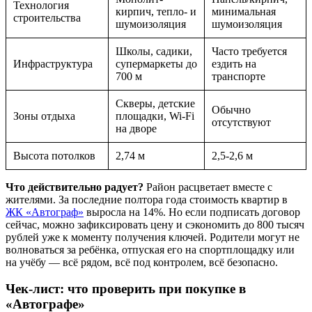
Технология
кирпич, тепло- и
минимальная
строительства
шумоизоляция
шумоизоляция
Школы, садики,
Часто требуется
Инфраструктура
супермаркеты до
ездить на
700 м
транспорте
Скверы, детские
Обычно
Зоны отдыха
площадки, Wi-Fi
отсутствуют
на дворе
Высота потолков
2,74 м
2,5-2,6 м
Что действительно радует?
Район расцветает вместе с
жителями. За последние полтора года стоимость квартир в
ЖК «Автограф»
выросла на 14%. Но если подписать договор
сейчас, можно зафиксировать цену и сэкономить до 800 тысяч
рублей уже к моменту получения ключей. Родители могут не
волноваться за ребёнка, отпуская его на спортплощадку или
на учёбу — всё рядом, всё под контролем, всё безопасно.
Чек-лист: что проверить при покупке в
«Автографе»