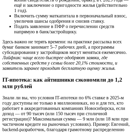
ещё и заключение о пригодности жилья (действительно
1 год).
Включить сумму маткапитала в первоначальный взнос,
увеличив шансы одобрения и снизив ставку.
Подать заявление в ПФР о перечислении средств
напрямую в банк/застройщику.
Здесь важно не терять времени: на практике рассылка всех
бумаг банком занимает 5–7 рабочих дней, а программы
субсидирования у застройщиков могут меняться ежемесячно.
Лайфхак: чаще всего быстрее одобряют заявки, где
собственных средств у семьи более 20,1% стоимости, и
заявитель заранее проходит бесплатную оценку жилья.
IT-ипотека: как айтишники сэкономили до 1,2
млн рублей
Знали ли вы, что условия IT-ипотеки по 6% ставке в 2025-м
году доступны не только в миллионниках, но и для тех, кто
работает в аккредитованных компаниях Новосибирска, если
доход — от 90 тысяч (или 150 тысяч при столичной
регистрации)? Максимальная сумма — 9 млн (или 18 млн при
частичном кредите на рыночных условиях). Пример: Евгений,
backend-разработчик, благодаря грамотному распределению