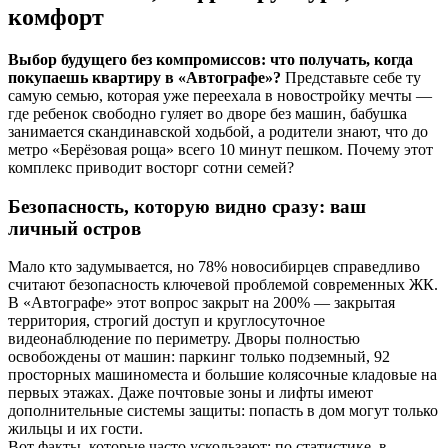
комфорт
Выбор будущего без компромиссов: что получать, когда
покупаешь квартиру в «Автографе»?
Представьте себе ту
самую семью, которая уже переехала в новостройку мечты —
где ребенок свободно гуляет во дворе без машин, бабушка
занимается скандинавской ходьбой, а родители знают, что до
метро «Берёзовая роща» всего 10 минут пешком. Почему этот
комплекс приводит восторг сотни семей?
Безопасность, которую видно сразу: ваш
личный остров
Мало кто задумывается, но 78% новосибирцев справедливо
считают безопасность ключевой проблемой современных ЖК.
В «Автографе» этот вопрос закрыт на 200% — закрытая
территория, строгий доступ и круглосуточное
видеонаблюдение по периметру. Дворы полностью
освобождены от машин: паркинг только подземный, 92
просторных машиноместа и большие колясочные кладовые на
первых этажах. Даже почтовые зоны и лифты имеют
дополнительные системы защиты: попасть в дом могут только
жильцы и их гости.
Вот факты, которые часто ускользают: по статистике, в