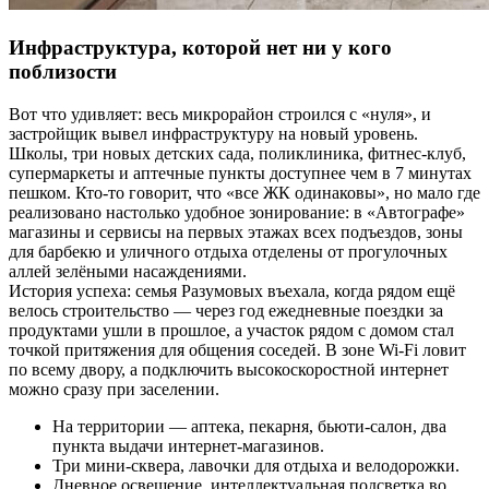
Инфраструктура, которой нет ни у кого
поблизости
Вот что удивляет: весь микрорайон строился с «нуля», и
застройщик вывел инфраструктуру на новый уровень.
Школы, три новых детских сада, поликлиника, фитнес-клуб,
супермаркеты и аптечные пункты доступнее чем в 7 минутах
пешком. Кто-то говорит, что «все ЖК одинаковы», но мало где
реализовано настолько удобное зонирование: в «Автографе»
магазины и сервисы на первых этажах всех подъездов, зоны
для барбекю и уличного отдыха отделены от прогулочных
аллей зелёными насаждениями.
История успеха: семья Разумовых въехала, когда рядом ещё
велось строительство — через год ежедневные поездки за
продуктами ушли в прошлое, а участок рядом с домом стал
точкой притяжения для общения соседей. В зоне Wi-Fi ловит
по всему двору, а подключить высокоскоростной интернет
можно сразу при заселении.
На территории — аптека, пекарня, бьюти-салон, два
пункта выдачи интернет-магазинов.
Три мини-сквера, лавочки для отдыха и велодорожки.
Дневное освещение, интеллектуальная подсветка во