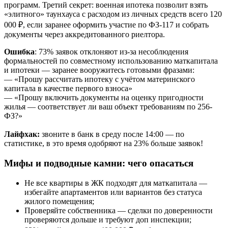
программ. Третий секрет: военная ипотека позволит взять
«элитного» таунхауса с расходом из личных средств всего 120
000 ₽, если заранее оформить участие по ФЗ-117 и собрать
документы через аккредитованного риелтора.
Ошибка
: 73% заявок отклоняют из-за несоблюдения
формальностей по совместному использованию маткапитала
и ипотеки — заранее вооружитесь готовыми фразами:
— «Прошу рассчитать ипотеку с учётом материнского
капитала в качестве первого взноса»
— «Прошу включить документы на оценку пригодности
жилья — соответствует ли ваш объект требованиям по 256-
ФЗ?»
Лайфхак:
звоните в банк в среду после 14:00 — по
статистике, в это время одобряют на 23% больше заявок!
Мифы и подводные камни: чего опасаться
Не все квартиры в ЖК подходят для маткапитала —
избегайте апартаментов или вариантов без статуса
жилого помещения;
Проверяйте собственника — сделки по доверенности
проверяются дольше и требуют доп инспекции;