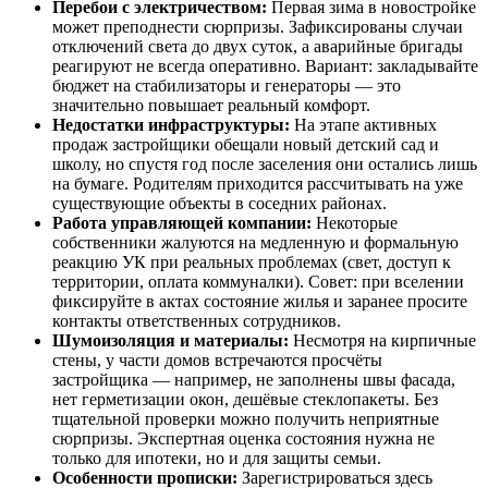
Перебои с электричеством:
Первая зима в новостройке
может преподнести сюрпризы. Зафиксированы случаи
отключений света до двух суток, а аварийные бригады
реагируют не всегда оперативно. Вариант: закладывайте
бюджет на стабилизаторы и генераторы — это
значительно повышает реальный комфорт.
Недостатки инфраструктуры:
На этапе активных
продаж застройщики обещали новый детский сад и
школу, но спустя год после заселения они остались лишь
на бумаге. Родителям приходится рассчитывать на уже
существующие объекты в соседних районах.
Работа управляющей компании:
Некоторые
собственники жалуются на медленную и формальную
реакцию УК при реальных проблемах (свет, доступ к
территории, оплата коммуналки). Совет: при вселении
фиксируйте в актах состояние жилья и заранее просите
контакты ответственных сотрудников.
Шумоизоляция и материалы:
Несмотря на кирпичные
стены, у части домов встречаются просчёты
застройщика — например, не заполнены швы фасада,
нет герметизации окон, дешёвые стеклопакеты. Без
тщательной проверки можно получить неприятные
сюрпризы. Экспертная оценка состояния нужна не
только для ипотеки, но и для защиты семьи.
Особенности прописки:
Зарегистрироваться здесь