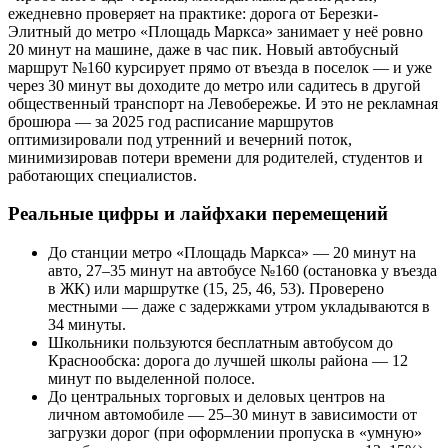
ежедневно проверяет на практике: дорога от Березки-
Элитный до метро «Площадь Маркса» занимает у неё ровно
20 минут на машине, даже в час пик. Новый автобусный
маршрут №160 курсирует прямо от въезда в поселок — и уже
через 30 минут вы доходите до метро или садитесь в другой
общественный транспорт на Левобережье. И это не рекламная
брошюра — за 2025 год расписание маршрутов
оптимизировали под утренний и вечерний поток,
минимизировав потери времени для родителей, студентов и
работающих специалистов.
Реальные цифры и лайфхаки перемещений
До станции метро «Площадь Маркса» — 20 минут на
авто, 27–35 минут на автобусе №160 (остановка у въезда
в ЖК) или маршрутке (15, 25, 46, 53). Проверено
местными — даже с задержками утром укладываются в
34 минуты.
Школьники пользуются бесплатным автобусом до
Краснообска: дорога до лучшей школы района — 12
минут по выделенной полосе.
До центральных торговых и деловых центров на
личном автомобиле — 25–30 минут в зависимости от
загрузки дорог (при оформлении пропуска в «умную»