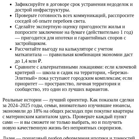
Зафиксируйте в договоре срок устранения недоделок и
дострой инфраструктуры.
Проверьте готовность всех коммуникаций, расспросите
соседей об опыте перебоев света.
Сделайте экспертную оценку пригодности жилья и
попросите заключение на бумаге (действительно 1 год)
— пригодится для ипотеки и гарантийных споров с
застройщиком.
Рассчитайте выгоду на калькуляторе с учетом
маткапитала — правильная комбинация экономии даст
до 1,4 млн ₽.
Сравните с альтернативными локациями: если ключевой
критерий — школа и садик на территории, «Березки-
Элитный» пока уступают городским комплексам; если
приоритет — пространство, личная территория и
сообщество, это один из лучших вариантов.
Реальные истории — лучший ориентир. Как показали сделки
за 2024–2025 годы, семьи, внимательно изучившие нюансы,
экономили до 18% на общих расходах при покупке квартиры
с материнским капиталом здесь. Проверьте каждый пункт
сами — и вы сможете не только выбрать, но и получить
новую качественную жизнь без неприятных сюрпризов.
Далее — пошаговый разбор оформления ипотеки и тонкостей