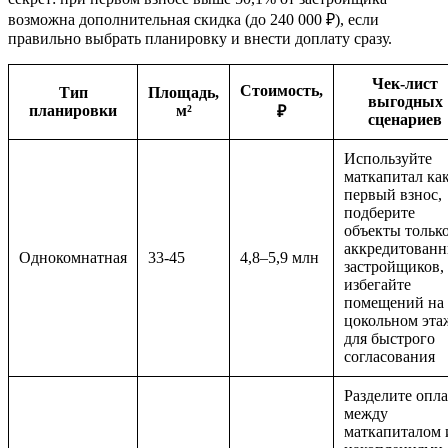
возможна дополнительная скидка (до 240 000 ₽), если
правильно выбрать планировку и внести доплату сразу.
Чек-лист
Стоимость,
Тип
Площадь,
выгодных
планировки
м²
₽
сценариев
Используйте
маткапитал ка
первый взнос,
подберите
объекты только
аккредитован
Однокомнатная
33-45
4,8–5,9 млн
застройщиков,
избегайте
помещений на
цокольном эта
для быстрого
согласования
Разделите опл
между
маткапиталом 