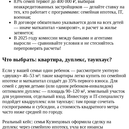
83% семей теряют до 400 000 ₽, выбирая
неаккредитованных застройщиков — делайте ставку на
тех, кто работает с программами: семейная ипотека, IT,
военная;
В договоре обязательно указывается доля на всех детей
— иначе маткапитал «заморозят», и расчет за жилье
затянется;
В 2025 году комиссии между банками и агентами
выросли — сравнивайте условия и не стесняйтесь
перепроверять расчеты!
Что выбрать: квартира, дуплекс, таунхаус?
Если у вашей семьи один ребенок — рассмотрите уютную
«двушку» 46–53 м²: такие квартиры легко купить по семейной
ипотеке и маткапитал создаёт до 35% первого взноса. Для
семей с двумя детьми (или одним ребенком-инвалидом)
оптимален дуплекс — площадь 90–120 м², земельный участок
для уединения, отдельный вход. Инвестору и IT-специалисту
подойдет квадруплекс или таунхаус: там проще сочетать
госпрограммы и субсидии, а стоимость квадратного метра
часто ниже средней по городу.
Реальный кейс: семья Кузнецовых оформила сделку на
дуплекс через семейную ипотеку, учла все нюансы