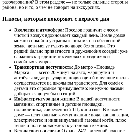
разочарования? В этом разделе — не только сильные стороны
района, но и то, о чем не говорят на экскурсиях.
Плюсы, которые покоряют с первого дня
Экология и атмосфера:
Поселок граничит с лесом,
чистый воздух вдохновляет каждый день. Возле домов
можно спокойно устраивать пикник на собственной
земле, дети могут гулять во дворе без опаски. Это
редкий баланс приватности и дружелюбия соседей: уже
сложились традиции поселковых праздников и
семейных ярмарок.
Транспортная доступность:
До метро «Площадь
Маркса» — всего 20 минут на авто, маршрутки и
автобусы ходят регулярно, подвоз детей в лучшие школы
осуществляется на школьном транспорте. Для семей с
детьми это огромное преимущество: не нужно часами
добираться до учебы и секций.
Инфраструктура для жизни:
В пешей доступности
магазины, спортивные и детские площадки,
поликлиника, современный ТЦ, кинозалы. В каждом
доме — центральные коммуникации: вода, канализация,
электричество и индивидуальный газовый котёл, плюс
теплый пол и возможность установки камина.
Безопасность и среда:
Охрана 24/7, видеонаблюдение,