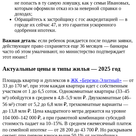
не попасть в ту самую ловушку, как у семьи Ивановых,
которым оформили отказ из-за неверной справки о
доходах;
Обращайтесь к застройщику с гос аккредитацией — в
городе их сейчас 47, и это гарантия ускоренного
одобрения ипотеки.
Важная деталь
: если ребенок рождается после подачи заявки,
действующее право сохраняется еще 36 месяцев — банкиры
часто об этом умалчивают, но министерство подтверждает
этот нюанс!
Актуальные цены и типы жилья — 2025 год
Площадь квартир и дуплексов в
ЖК «Березки-Элитный»
— от
33 до 170 м², при этом каждая квартира идет с собственным
участком от 1 до 6,5 соток. Однокомнатные квартиры (33–45
м²) обойдутся в среднем в 4,8–5,9 млн ₽. Двухкомнатные (46–
56 м²) стоят от 5,2 до 6,8 млн ₽, трехкомнатные варианты —
до 13,8 млн ₽. Цена квадратного метра держится на уровне
104 000–142 000 ₽, а при грамотной комбинации субсидий
стоимость падает на 10–15%. В среднем ежемесячный платеж
по семейной ипотеке — от 28 200 до 43 700 ₽. Но раскрываем
секрет: при первом взносе выше 50,1% от застройщика