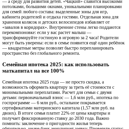
— а среду для развития детей. «Чацкий» славится высокими
потолками, большими окнами, уникальными планировками
для семей любого состава: выделенные зоны для игр,
кабинета родителей и отдыха гостями. Отдельная зона для
хранения колясок и детских велосипедов избавляет от
«завалов в коридорах». Внутренние стены легко поддаются
перекомпоновке: если у вас растет малыш —
трансформируйте гостиную в игровую за 2 часа! Родители
могут быть уверены: если в семье появится ещё один ребёнок
— квадратные метры позволят быстро перепланировать
пространство без глобального ремонта.
Семейная ипотека 2025: как использовать
маткапитал на все 100%
Семейная ипотека 2025 года — не просто скидка, а
возможность оформить квартиру за треть её стоимости с
минимальными переплатами. Расчет для семьи с двумя
детьми: первоначальный взнос — 1,6 млн руб., ипотека по
госпрограмме — 6 млн руб., остальное покрывается
сертификатами материнского капитала (1,57 млн руб. на
двоих). В итоге семья платит 22% от цены квартиры и
получает фиксированную ставку до 2030 года. Важно
помнить: заключение о пригодности жилья теперь
обязательно, иначе банк аннулирует заявку. Проверьте статус