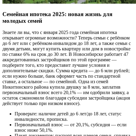
Семейная ипотека 2025: новая жизнь для
молодых семей
Знаете ли вы, что с января 2025 года семейная ипотека
открывает огромные возможности? Теперь семьи с ребёнком
до 6 лет или с ребёнком-инвалидом до 18 лет, а также семьи с
двумя детьми, могут купить квартиру или дом в новостройке
по ставке 6% на срок до 30 лет. В Новосибирске работает 47
аккредитованных застройщиков по этой программе ―
подберите того, кто предоставит лучшие условия и
дополнительные скидки. Сумма кредита ― до 6 млн рублей;
если нужно больше, банк оформит часть по стандартной
ставке, а остальное ― по семейной. Одна из семей
Никитинского района купила двушку за 8 млн, заплатив
первоначальный взнос всего 20,1% — им одобрили заявку, а
остаток сэкономили благодаря субсидии застройщика (акция
действует только при низком взносе).
Проверьте: наличие детей до 6 лет/до 18 лет, статус
инвалидности, прописка.
Первоначальный взнос ― от 20,1%, субсидия — если
взнос ниже 50,1%.
Пакет документов: паспорт всех членов семьи, справка