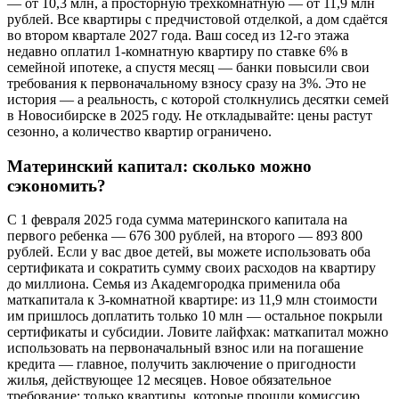
― от 10,3 млн, а просторную трёхкомнатную — от 11,9 млн
рублей. Все квартиры с предчистовой отделкой, а дом сдаётся
во втором квартале 2027 года. Ваш сосед из 12-го этажа
недавно оплатил 1-комнатную квартиру по ставке 6% в
семейной ипотеке, а спустя месяц — банки повысили свои
требования к первоначальному взносу сразу на 3%. Это не
история ― а реальность, с которой столкнулись десятки семей
в Новосибирске в 2025 году. Не откладывайте: цены растут
сезонно, а количество квартир ограничено.
Материнский капитал: сколько можно
сэкономить?
С 1 февраля 2025 года сумма материнского капитала на
первого ребенка ― 676 300 рублей, на второго ― 893 800
рублей. Если у вас двое детей, вы можете использовать оба
сертификата и сократить сумму своих расходов на квартиру
до миллиона. Семья из Академгородка применила оба
маткапитала к 3-комнатной квартире: из 11,9 млн стоимости
им пришлось доплатить только 10 млн — остальное покрыли
сертификаты и субсидии. Ловите лайфхак: маткапитал можно
использовать на первоначальный взнос или на погашение
кредита — главное, получить заключение о пригодности
жилья, действующее 12 месяцев. Новое обязательное
требование: только квартиры, которые прошли комиссию