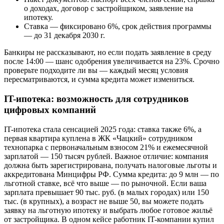
о доходах, договор с застройщиком, заявление на
ипотеку.
Ставка ― фиксировано 6%, срок действия программы
— до 31 декабря 2030 г.
Банкиры не рассказывают, но если подать заявление в среду
после 14:00 — шанс одобрения увеличивается на 23%. Срочно
проверьте подходите ли вы ― каждый месяц условия
пересматриваются, и сумма кредита может измениться.
IT-ипотека: возможность для сотрудников
цифровых компаний
IT-ипотека стала сенсацией 2025 года: ставка также 6%, а
первая квартира куплена в ЖК «Чацкий» сотрудником
технопарка с первоначальным взносом 21% и ежемесячной
зарплатой — 150 тысяч рублей. Важное отличие: компания
должна быть зарегистрирована, получать налоговые льготы и
аккредитована Минцифры РФ. Сумма кредита: до 9 млн ― по
льготной ставке, всё что выше — по рыночной. Если ваша
зарплата превышает 90 тыс. руб. (в малых городах) или 150
тыс. (в крупных), а возраст не выше 50, вы можете подать
заявку на льготную ипотеку и выбрать любое готовое жильё
от застройщика. В одном кейсе работник IT-компании купил