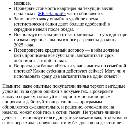
месяцев.
Проверьте стоимость квартиры на текущий месяц —
цена кв.м в
ЖК «Чацкий»
часто обновляется.
Заполните заявку онлайн в удобное время
(статистически банки дают больше одобрений в
середине недели после обеда).
Воспользуйтесь акцией от застройщика — субсидии при
низком первоначальном взносе разрешены до конца
2025 года.
Перепроверьте кредитный договор — в нём должны
быть прописаны все субсидии, маткапитал и срок
действия льготной ставки.
Вопросы для банка: «Есть ли у вас лимиты по семейной
ипотеке? Какие субсидии действуют сейчас? Могу ли я
использовать сразу два маткапитала на один объект?»
Помните: даже опытные покупатели жилья теряют выгодные
условия из-за одной ошибки в документах. Проверяйте
каждую справку, согласуйте с юристом по жилищным
вопросам и действуйте оперативно — программы
обновляются ежеквартально, и решение, отложенное на
неделю, может обойтись в сотни тысяч. Не тратьте лишние
деньги ― используйте все доступные механизмы, чтобы ваша
семья переехала в новую квартиру без долгов на десятки лет.