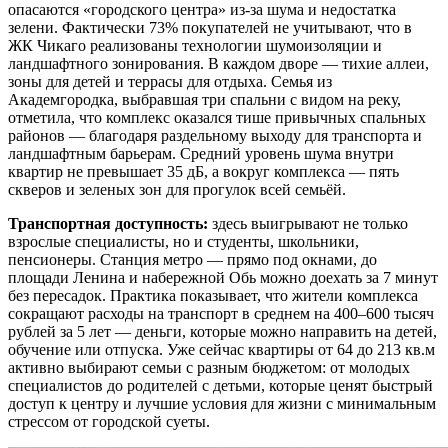
опасаются «городского центра» из-за шума и недостатка
зелени. Фактически 73% покупателей не учитывают, что в
ЖК Чикаго реализованы технологии шумоизоляции и
ландшафтного зонирования. В каждом дворе — тихие аллеи,
зоны для детей и террасы для отдыха. Семья из
Академгородка, выбравшая три спальни с видом на реку,
отметила, что комплекс оказался тише привычных спальных
районов — благодаря раздельному выходу для транспорта и
ландшафтным барьерам. Средний уровень шума внутри
квартир не превышает 35 дБ, а вокруг комплекса — пять
скверов и зеленых зон для прогулок всей семьёй.
Транспортная доступность:
здесь выигрывают не только
взрослые специалисты, но и студенты, школьники,
пенсионеры. Станция метро — прямо под окнами, до
площади Ленина и набережной Обь можно доехать за 7 минут
без пересадок. Практика показывает, что жители комплекса
сокращают расходы на транспорт в среднем на 400–600 тысяч
рублей за 5 лет — деньги, которые можно направить на детей,
обучение или отпуска. Уже сейчас квартиры от 64 до 213 кв.м
активно выбирают семьи с разным бюджетом: от молодых
специалистов до родителей с детьми, которые ценят быстрый
доступ к центру и лучшие условия для жизни с минимальным
стрессом от городской суеты.