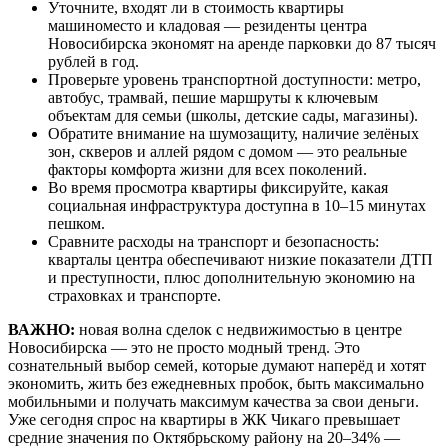
Уточните, входят ли в стоимость квартиры
машиноместо и кладовая — резиденты центра
Новосибирска экономят на аренде парковки до 87 тысяч
рублей в год.
Проверьте уровень транспортной доступности: метро,
автобус, трамвай, пешие маршруты к ключевым
объектам для семьи (школы, детские сады, магазины).
Обратите внимание на шумозащиту, наличие зелёных
зон, скверов и аллей рядом с домом — это реальные
факторы комфорта жизни для всех поколений.
Во время просмотра квартиры фиксируйте, какая
социальная инфраструктура доступна в 10–15 минутах
пешком.
Сравните расходы на транспорт и безопасность:
кварталы центра обеспечивают низкие показатели ДТП
и преступности, плюс дополнительную экономию на
страховках и транспорте.
ВАЖНО:
новая волна сделок с недвижимостью в центре
Новосибирска — это не просто модный тренд. Это
сознательный выбор семей, которые думают наперёд и хотят
экономить, жить без ежедневных пробок, быть максимально
мобильными и получать максимум качества за свои деньги.
Уже сегодня спрос на квартиры в ЖК Чикаго превышает
средние значения по Октябрьскому району на 20–34% —