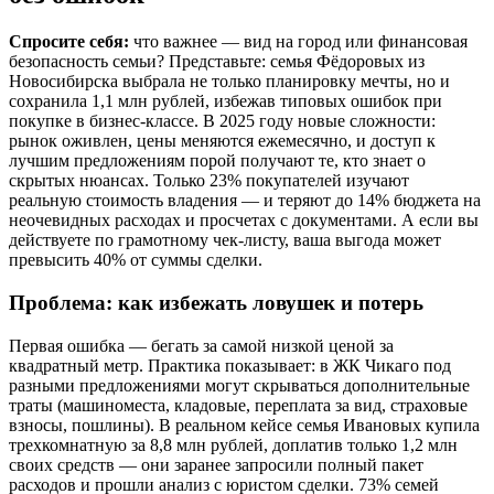
Спросите себя:
что важнее — вид на город или финансовая
безопасность семьи? Представьте: семья Фёдоровых из
Новосибирска выбрала не только планировку мечты, но и
сохранила 1,1 млн рублей, избежав типовых ошибок при
покупке в бизнес-классе. В 2025 году новые сложности:
рынок оживлен, цены меняются ежемесячно, и доступ к
лучшим предложениям порой получают те, кто знает о
скрытых нюансах. Только 23% покупателей изучают
реальную стоимость владения — и теряют до 14% бюджета на
неочевидных расходах и просчетах с документами. А если вы
действуете по грамотному чек-листу, ваша выгода может
превысить 40% от суммы сделки.
Проблема: как избежать ловушек и потерь
Первая ошибка — бегать за самой низкой ценой за
квадратный метр. Практика показывает: в ЖК Чикаго под
разными предложениями могут скрываться дополнительные
траты (машиноместа, кладовые, переплата за вид, страховые
взносы, пошлины). В реальном кейсе семья Ивановых купила
трехкомнатную за 8,8 млн рублей, доплатив только 1,2 млн
своих средств — они заранее запросили полный пакет
расходов и прошли анализ с юристом сделки. 73% семей