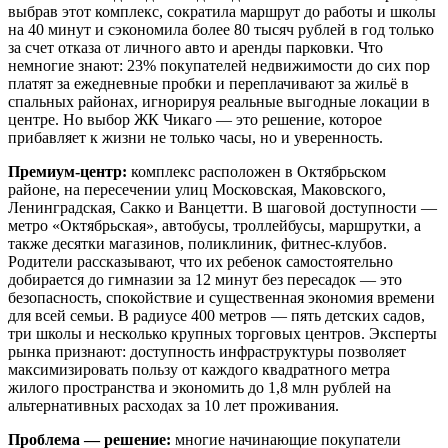
выбрав этот комплекс, сократила маршрут до работы и школы
на 40 минут и сэкономила более 80 тысяч рублей в год только
за счет отказа от личного авто и аренды парковки. Что
немногие знают: 23% покупателей недвижимости до сих пор
платят за ежедневные пробки и переплачивают за жильё в
спальных районах, игнорируя реальные выгодные локации в
центре. Но выбор ЖК Чикаго — это решение, которое
прибавляет к жизни не только часы, но и уверенность.
Премиум-центр:
комплекс расположен в Октябрьском
районе, на пересечении улиц Московская, Маковского,
Ленинградская, Сакко и Ванцетти. В шаговой доступности —
метро «Октябрьская», автобусы, троллейбусы, маршрутки, а
также десятки магазинов, поликлиник, фитнес-клубов.
Родители рассказывают, что их ребенок самостоятельно
добирается до гимназии за 12 минут без пересадок — это
безопасность, спокойствие и существенная экономия времени
для всей семьи. В радиусе 400 метров — пять детских садов,
три школы и несколько крупных торговых центров. Эксперты
рынка признают: доступность инфраструктуры позволяет
максимизировать пользу от каждого квадратного метра
жилого пространства и экономить до 1,8 млн рублей на
альтернативных расходах за 10 лет проживания.
Проблема — решение:
многие начинающие покупатели