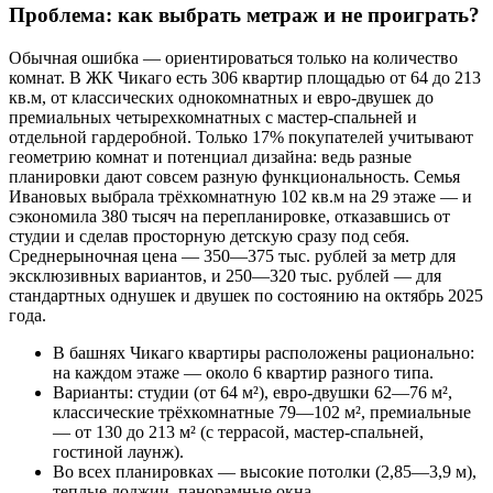
Проблема: как выбрать метраж и не проиграть?
Обычная ошибка — ориентироваться только на количество
комнат. В ЖК Чикаго есть 306 квартир площадью от 64 до 213
кв.м, от классических однокомнатных и евро-двушек до
премиальных четырехкомнатных с мастер-спальней и
отдельной гардеробной. Только 17% покупателей учитывают
геометрию комнат и потенциал дизайна: ведь разные
планировки дают совсем разную функциональность. Семья
Ивановых выбрала трёхкомнатную 102 кв.м на 29 этаже — и
сэкономила 380 тысяч на перепланировке, отказавшись от
студии и сделав просторную детскую сразу под себя.
Среднерыночная цена — 350—375 тыс. рублей за метр для
эксклюзивных вариантов, и 250—320 тыс. рублей — для
стандартных однушек и двушек по состоянию на октябрь 2025
года.
В башнях Чикаго квартиры расположены рационально:
на каждом этаже — около 6 квартир разного типа.
Варианты: студии (от 64 м²), евро-двушки 62—76 м²,
классические трёхкомнатные 79—102 м², премиальные
— от 130 до 213 м² (с террасой, мастер-спальней,
гостиной лаунж).
Во всех планировках — высокие потолки (2,85—3,9 м),
теплые лоджии, панорамные окна.