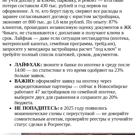
не учтя доплату за ключи, парковку, и ремонт — итоговые
потери составили 430 тыс. рублей и год нервов на
оформление. А те, кто берут паузу, сверяют все расходы и
заранее согласовывают договор с юристом застройщика,
экономят от 800 тыс. до 1,6 млн рублей. По опыту: 87%
клиентов, прошедших независимую оценку документов в ЖК
Чикаго, не сталкиваются с доплатами и получают ключи в
срок. Лайфхак — даже если ситуация нестандартна (ипотека,
материнский капитал, семейная программа, трейд-ин),
запросите у менеджера застройщика расчет "под ключ" и
требуйте полный список платежей, сроков, документов.
ЛАЙФХАК:
звоните в банки по ипотеке в среду после
14:00 — по статистике в это время одобряют на 23%
больше заявок.
ВАЖНО:
оформляйте заявку на ипотеку через
аккредитованные партнеры — сейчас в Новосибирске
работают 47 застройщиков по семейной ипотеке,
выберите двух для сравнения и сохраните до 20%
бюджета.
НЕ ПОПАДИТЕСЬ:
в 2025 году появились
мошеннические схемы с переуступкой — не доверяйте
сомнительным агентам, проверяйте реестры и уточняйте
статус сделки в Росреестре.