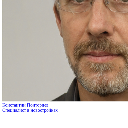
Константин Понториев
Специалист в новостройках