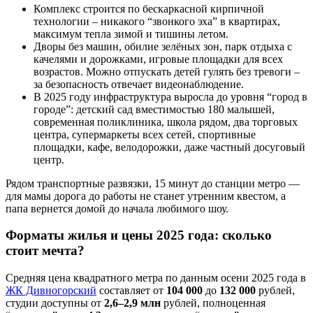
Комплекс строится по бескаркасной кирпичной
технологии – никакого “звонкого эха” в квартирах,
максимум тепла зимой и тишины летом.
Дворы без машин, обилие зелёных зон, парк отдыха с
качелями и дорожками, игровые площадки для всех
возрастов. Можно отпускать детей гулять без тревоги –
за безопасность отвечает видеонаблюдение.
В 2025 году инфраструктура выросла до уровня “город в
городе”: детский сад вместимостью 180 малышей,
современная поликлиника, школа рядом, два торговых
центра, супермаркеты всех сетей, спортивные
площадки, кафе, велодорожки, даже частный досуговый
центр.
Рядом транспортные развязки, 15 минут до станции метро —
для мамы дорога до работы не станет утренним квестом, а
папа вернется домой до начала любимого шоу.
Форматы жилья и цены 2025 года: сколько
стоит мечта?
Средняя цена квадратного метра по данным осени 2025 года в
ЖК Дивногорский
составляет от
104 000
до
132 000
рублей,
студии доступны от
2,6–2,9 млн
рублей, полноценная