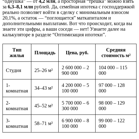
“однушка” — от
4,2 млн
, а просторная “трешка” можно взять
за
6,3–8,1 млн
рублей. Да, семейная ипотека с господдержкой
реально позволяет войти в сделку с минимальным взносом
20,1%, а остаток — “поглощается” маткапиталом и
дополнительными выплатами. Вот что происходит, когда вы
знаете эти цифры, а ваши соседи — нет! Узнаете далее на
калькуляторе в разделе “Оптимизация ипотеки”.
Тип
Средняя
Площадь
Цена, руб.
жилья
стоимость м²
2 600 000 – 2
104 000 – 115
Студия
25–26 м²
900 000
000
1-
4 200 000 – 5
97 000 – 128
34–43 м²
комнатная
100 000
000
2-
5 700 000 – 6
98 000 – 129
45–52 м²
комнатная
300 000
000
3-
6 900 000 – 8
99 000 – 122
58–71 м²
комнатная
100 000
000