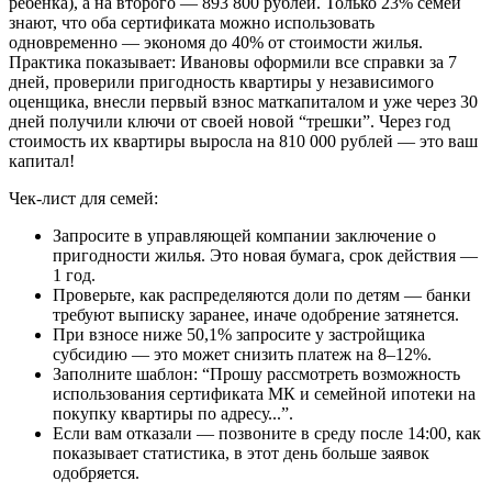
ребенка), а на второго — 893 800 рублей. Только 23% семей
знают, что оба сертификата можно использовать
одновременно — экономя до 40% от стоимости жилья.
Практика показывает: Ивановы оформили все справки за 7
дней, проверили пригодность квартиры у независимого
оценщика, внесли первый взнос маткапиталом и уже через 30
дней получили ключи от своей новой “трешки”. Через год
стоимость их квартиры выросла на 810 000 рублей — это ваш
капитал!
Чек-лист для семей:
Запросите в управляющей компании заключение о
пригодности жилья. Это новая бумага, срок действия —
1 год.
Проверьте, как распределяются доли по детям — банки
требуют выписку заранее, иначе одобрение затянется.
При взносе ниже 50,1% запросите у застройщика
субсидию — это может снизить платеж на 8–12%.
Заполните шаблон: “Прошу рассмотреть возможность
использования сертификата МК и семейной ипотеки на
покупку квартиры по адресу...”.
Если вам отказали — позвоните в среду после 14:00, как
показывает статистика, в этот день больше заявок
одобряется.