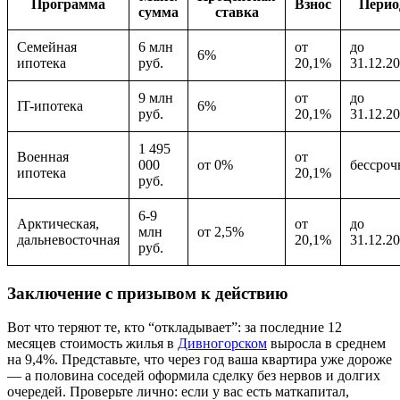
Программа
Взнос
Перио
сумма
ставка
Семейная
6 млн
от
до
6%
ипотека
руб.
20,1%
31.12.2
9 млн
от
до
IT-ипотека
6%
руб.
20,1%
31.12.2
1 495
Военная
от
000
от 0%
бессроч
ипотека
20,1%
руб.
6-9
Арктическая,
от
до
млн
от 2,5%
дальневосточная
20,1%
31.12.2
руб.
Заключение с призывом к действию
Вот что теряют те, кто “откладывает”: за последние 12
месяцев стоимость жилья в
Дивногорском
выросла в среднем
на 9,4%. Представьте, что через год ваша квартира уже дороже
— а половина соседей оформила сделку без нервов и долгих
очередей. Проверьте лично: если у вас есть маткапитал,