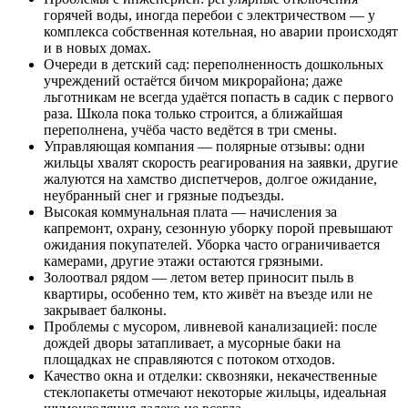
горячей воды, иногда перебои с электричеством — у
комплекса собственная котельная, но аварии происходят
и в новых домах.
Очереди в детский сад: переполненность дошкольных
учреждений остаётся бичом микрорайона; даже
льготникам не всегда удаётся попасть в садик с первого
раза. Школа пока только строится, а ближайшая
переполнена, учёба часто ведётся в три смены.
Управляющая компания — полярные отзывы: одни
жильцы хвалят скорость реагирования на заявки, другие
жалуются на хамство диспетчеров, долгое ожидание,
неубранный снег и грязные подъезды.
Высокая коммунальная плата — начисления за
капремонт, охрану, сезонную уборку порой превышают
ожидания покупателей. Уборка часто ограничивается
камерами, другие этажи остаются грязными.
Золоотвал рядом — летом ветер приносит пыль в
квартиры, особенно тем, кто живёт на въезде или не
закрывает балконы.
Проблемы с мусором, ливневой канализацией: после
дождей дворы затапливает, а мусорные баки на
площадках не справляются с потоком отходов.
Качество окна и отделки: сквозняки, некачественные
стеклопакеты отмечают некоторые жильцы, идеальная