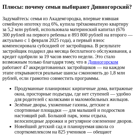
Плюсы: почему семьи выбирают Дивногорский?
Задумайтесь: семья из Академгородка, впервые взявшая
семейную ипотеку под 6%, купила трёхкомнатную квартиру
за 5,2 млн рублей, использовала материнский капитал (676
300 рублей на первого ребенка и 893 800 рублей на второго —
актуально с 1 февраля 2025 года), а первый взнос
компенсировала субсидией от застройщика. В результате
застройщик подарил два месяца бесплатного обслуживания, а
кредит одобрили за 19 часов вместо недели. Это стало
возможным только благодаря тому, что в
Дивногорском
работают 47 аккредитованных застройщиков — на каждом
этапе открываются реальные шансы сэкономить до 1,8 млн
рублей, если грамотно совместить программы.
Продуманные планировки: кирпичные дома, витражные
окна, просторные подъезды, где нет ступеней — удобно
для родителей с колясками и маломобильных жильцов.
Зелёные дворы, ухоженные газоны, детские и
спортивные площадки — для малышей и подростков
настоящий рай. Большой парк, зоны отдыха,
велосипедные дорожки и регулярное озеленение дворов.
Новейший детский сад и планируемая школа со
спорткомплексом на 825 учеников — обещают